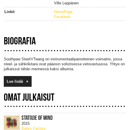
Ville Leppänen
Linkit
HomePage
Facebook
BIOGRAFIA
Southpaw Steel'n'Twang on instrumentaalipainotteinen voimatrio, jossa
steel- ja sähkökitara ovat pääosin solistisessa vetovastuussa. Yhtye on
julkaissut tähän mennessä kaksi albumia.
Lue lisää
OMAT JULKAISUT
STAT(U)E OF MIND
2015
Bafe's Factory