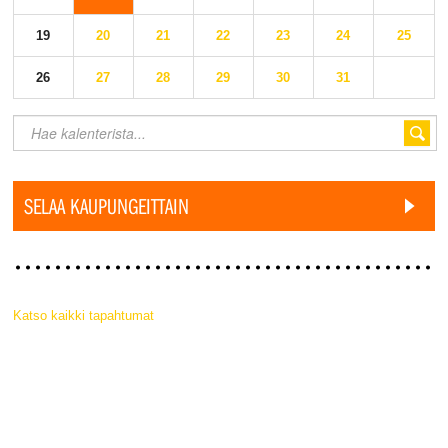
19
20
21
22
23
24
25
26
27
28
29
30
31
SELAA KAUPUNGEITTAIN
Katso kaikki tapahtumat