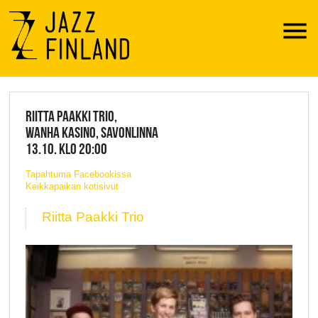
Menu
JAZZ FINLAND LIVE
RIITTA PAAKKI TRIO,
WANHA KASINO, SAVONLINNA
13.10. KLO 20:00
Tapahtuma Facebookissa
Keikkapaikan kotisivut
Riitta Paakki Trio