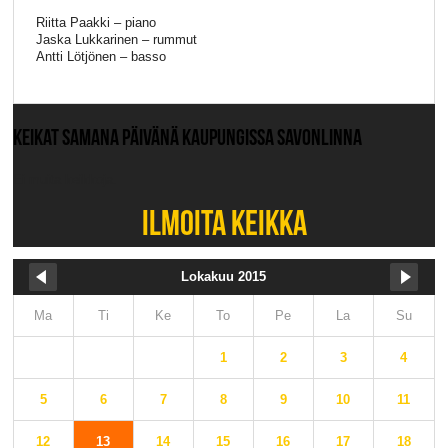
Riitta Paakki – piano
Jaska Lukkarinen – rummut
Antti Lötjönen – basso
KEIKAT SAMANA PÄIVÄNÄ KAUPUNGISSA SAVONLINNA
Ei muita keikkoja.
ILMOITA KEIKKA
Lokakuu 2015
Ma
Ti
Ke
To
Pe
La
Su
1
2
3
4
5
6
7
8
9
10
11
12
13
14
15
16
17
18