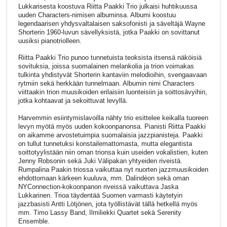
Lukkarisesta koostuva Riitta Paakki Trio julkaisi huhtikuussa
uuden Characters-nimisen albuminsa. Albumi koostuu
legendaarisen yhdysvaltalaisen saksofonisti ja säveltäjä Wayne
Shorterin 1960-luvun sävellyksistä, jotka Paakki on sovittanut
uusiksi pianotriolleen.
Riitta Paakki Trio punoo tunnetuista teoksista itsensä näköisiä
sovituksia, joissa suomalainen melankolia ja trion voimakas
tulkinta yhdistyvät Shorterin kantaviin melodioihin, svengaavaan
rytmiin sekä herkkään tunnelmaan. Albumin nimi Characters
viittaakin trion muusikoiden erilaisiin luonteisiin ja soittosävyihin,
jotka kohtaavat ja sekoittuvat levyllä.
Harvemmin esiintymislavoilla nähty trio esittelee keikalla tuoreen
levyn myötä myös uuden kokoonpanonsa. Pianisti Riitta Paakki
on aikamme arvostetuimpia suomalaisia jazzpianisteja. Paakki
on tullut tunnetuksi konstailemattomasta, mutta elegantista
soittotyylistään niin oman trionsa kuin useiden vokalistien, kuten
Jenny Robsonin sekä Juki Välipakan yhtyeiden riveistä.
Rumpalina Paakin triossa vaikuttaa nyt nuorten jazzmuusikoiden
ehdottomaan kärkeen kuuluva, mm. Dalindèon sekä oman
NYConnection-kokoonpanon riveissä vaikuttava Jaska
Lukkarinen. Trioa täydentää Suomen varmasti käytetyin
jazzbasisti Antti Lötjönen, jota työllistävät tällä hetkellä myös
mm. Timo Lassy Band, Ilmiliekki Quartet sekä Serenity
Ensemble.