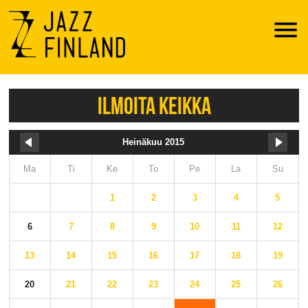
Menu
ILMOITA KEIKKA
Heinäkuu 2015
Ma
Ti
Ke
To
Pe
La
Su
1
2
3
4
5
6
7
8
9
10
11
12
13
14
15
16
17
18
19
20
21
22
23
24
25
26