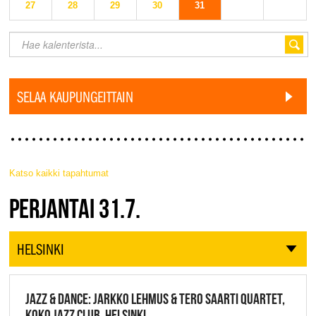
27
28
29
30
31
SELAA KAUPUNGEITTAIN
Katso kaikki tapahtumat
JAZZ FINLAND LIVE
PERJANTAI 31.7.
HELSINKI
JAZZ & DANCE: JARKKO LEHMUS & TERO SAARTI QUARTET,
KOKO JAZZ CLUB, HELSINKI