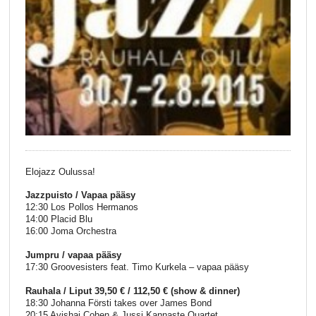
Elojazz Oulussa!
Jazzpuisto / Vapaa pääsy
12:30 Los Pollos Hermanos
14:00 Placid Blu
16:00 Joma Orchestra
Jumpru / vapaa pääsy
17:30 Groovesisters feat. Timo Kurkela – vapaa pääsy
Rauhala / Liput 39,50 € / 112,50 € (show & dinner)
18:30 Johanna Försti takes over James Bond
20:15 Avishai Cohen & Jussi Kannaste Quartet