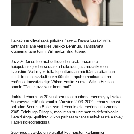
Heinäkuun viimeisenä päivänä Jazz & Dance kesäklubilla
tähtitanssijana vierailee
Jarkko Lehmus
. Tanssivana
klubiemäntänä toimii
Wilma-Emilia Kuosa
.
Jazz & Dance luo mahdollisuuden jorata maamme
huipputanssijoiden seurassa huikeiden jazzmuusikoiden
liveaktiin. Voit myös tulla lepuuttamaan mieltäsi ja ottamaan
iisisti freesin jazzkulttuurin äärelle. Tapahtumarikasta iltaa
emännöi tanssitaiteilija Wilma-Emilia Kuosa. Wilma-Emilian
sanoin:”Come jazz your heart out!”
Jarkko Lehmus on 20-vuotisen uransa aikana menestynyt sekä
Suomessa, että ulkomailla. Vuosina 2003–2009 Lehmus tanssi
solistina Scottish Ballet:ssa. Lehmukselle myönnettiin vuonna
2005 Edinburgh Fringen, maailman suurimman taidefestivaalin,
Herald Angel -palkinto viikon parhaasta tanssiesityksestä Ashley
Pagen koreografioissa.
Suomessa Jarkko on vieraillut kotimaisten kärkinimien