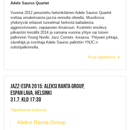
Adele Sauros Quartet
Vuonna 2012 perustettu helsinkiläinen Adele Sauros Quartet
soittaa omaleimaista jazzia rennolla otteella. Musiikissa
yhdistyvät erilaiset tunnelmat herkistä balladeista
aggressiiviseen, vapaaseen ilmaisuun. Kvartetin ensilevy
julkaistiin kesällä 2014 ja samana vuonna yhtye sai toisen
palkinnon Young Nordic Jazz Comets -kisassa. Yhtyeen johtaja,
säveltäjä ja sovittaja Adele Sauros palkittiin YNJC:n
solistipalkinnolla.
Avaa tapahtuma
JAZZ-ESPA 2015: ALEKSI RANTA GROUP,
ESPAN LAVA, HELSINKI
31.7. KLO 17:30
Tapahtuman kotisivut
Aleksi Ranta Group