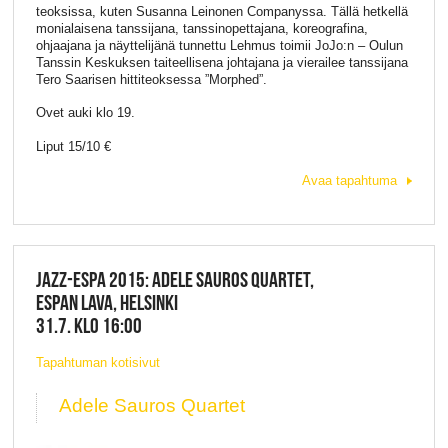
teoksissa, kuten Susanna Leinonen Companyssa. Tällä hetkellä
monialaisena tanssijana, tanssinopettajana, koreografina,
ohjaajana ja näyttelijänä tunnettu Lehmus toimii JoJo:n – Oulun
Tanssin Keskuksen taiteellisena johtajana ja vierailee tanssijana
Tero Saarisen hittiteoksessa ”Morphed”.
Ovet auki klo 19.
Liput 15/10 €
Avaa tapahtuma
JAZZ-ESPA 2015: ADELE SAUROS QUARTET,
ESPAN LAVA, HELSINKI
31.7. KLO 16:00
Tapahtuman kotisivut
Adele Sauros Quartet