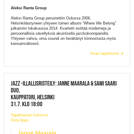
Aleksi Ranta Group
Aleksi Ranta Group perustettiin Oulussa 2006.
Helsinkiläistyneen yhtyeen toinen albumi “Where We Belong”
julkaistiin lokakuussa 2014. Kvartetti esittää moderneja ja
persoonallisia sävellyksiä akustisella jazzkokoonpanolla.
Yhtyeen vahva, oma soundi on herättänyt kiinnostusta myös
kansainvälisesti.
Avaa tapahtuma
JAZZ -ILLALLISRISTEILY: JANNE MAARALA & SAMI SAARI
DUO,
KAUPPATORI, HELSINKI
31.7. KLO 18:00
Tapahtuman kotisivut
Osta lippu
Janne Maarala