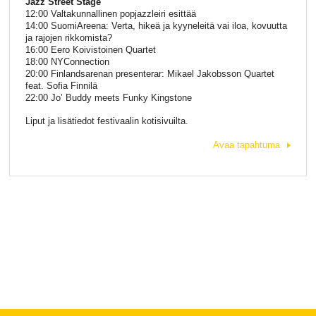
Jazz Street Stage
12:00 Valtakunnallinen popjazzleiri esittää
14:00 SuomiAreena: Verta, hikeä ja kyyneleitä vai iloa, kovuutta
ja rajojen rikkomista?
16:00 Eero Koivistoinen Quartet
18:00 NYConnection
20:00 Finlandsarenan presenterar: Mikael Jakobsson Quartet
feat. Sofia Finnilä
22:00 Jo’ Buddy meets Funky Kingstone
Liput ja lisätiedot festivaalin kotisivuilta.
Avaa tapahtuma