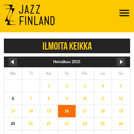
Menu
ILMOITA KEIKKA
Heinäkuu 2015
Ma
Ti
Ke
To
Pe
La
Su
1
2
3
4
5
6
7
8
9
10
11
12
13
14
15
16
17
18
19
20
21
22
23
24
25
26