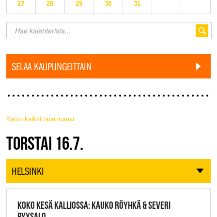
27
28
29
30
31
SELAA KAUPUNGEITTAIN
Katso kaikki tapahtumat
JAZZ FINLAND LIVE
TORSTAI 16.7.
HELSINKI
KOKO KESÄ KALLIOSSA: KAUKO RÖYHKÄ & SEVERI
PYYSALO,