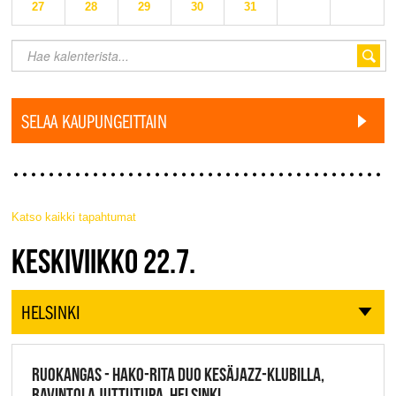
27
28
29
30
31
SELAA KAUPUNGEITTAIN
Katso kaikki tapahtumat
JAZZ FINLAND LIVE
KESKIVIIKKO 22.7.
HELSINKI
RUOKANGAS - HAKO-RITA DUO KESÄJAZZ-KLUBILLA,
RAVINTOLA JUTTUTUPA, HELSINKI