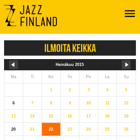
Menu
ILMOITA KEIKKA
Heinäkuu 2015
Ma
Ti
Ke
To
Pe
La
Su
1
2
3
4
5
6
7
8
9
10
11
12
13
14
15
16
17
18
19
20
21
22
23
24
25
26