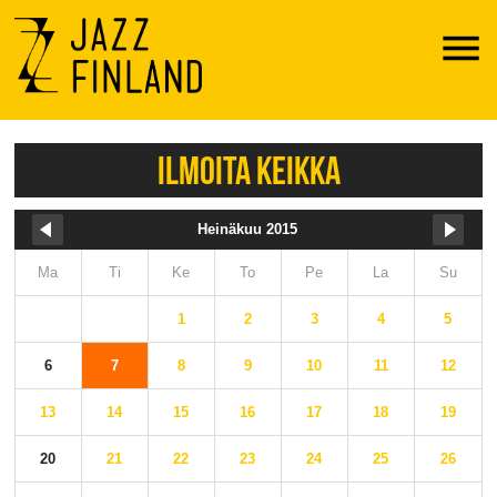
Menu
ILMOITA KEIKKA
Heinäkuu 2015
Ma
Ti
Ke
To
Pe
La
Su
1
2
3
4
5
6
7
8
9
10
11
12
13
14
15
16
17
18
19
20
21
22
23
24
25
26