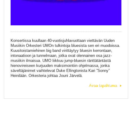
Konsertissa kuullaan 40-vuotisjuhlavuottaan viettävän Uuden
Musiikin Orkesteri UMOn tulkintoja bluesista sen eri muodoissa.
Kuusitoistamiehinen big band virittäytyy bluesin kerrontaan,
intonaatioon ja tunnelmaan, jotka ovat olennainen osa jazz-
musiikin ilmaisua. UMO liikkuu jump-bluesin ränttätäntästä
hienovireiseen kurjuuden maksimointiin ohjelmassa, jonka
säveltäjänimet vaihtelevat Duke Ellingtonista Kari ”Sonny”
Heinilään. Orkesteria johtaa Jouni Järvelä.
Avaa tapahtuma