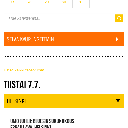
27
28
29
30
31
SELAA KAUPUNGEITTAIN
Katso kaikki tapahtumat
JAZZ FINLAND LIVE
TIISTAI 7.7.
HELSINKI
UMO JUHLII: BLUESIN SUKUKOKOUS,
ESPAN LAVA, HELSINKI