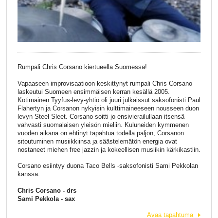
Rumpali Chris Corsano kiertueella Suomessa!
Vapaaseen improvisaatioon keskittynyt rumpali Chris Corsano
laskeutui Suomeen ensimmäisen kerran kesällä 2005.
Kotimainen Tyyfus-levy-yhtiö oli juuri julkaissut saksofonisti Paul
Flahertyn ja Corsanon nykyisin kulttimaineeseen nousseen duon
levyn Steel Sleet. Corsano soitti jo ensivierailullaan itsensä
vahvasti suomalaisen yleisön mieliin. Kuluneiden kymmenen
vuoden aikana on ehtinyt tapahtua todella paljon, Corsanon
sitoutuminen musiikkiinsa ja säästelemätön energia ovat
nostaneet miehen free jazzin ja kokeellisen musiikin kärkikastiin.
Corsano esiintyy duona Taco Bells -saksofonisti Sami Pekkolan
kanssa.
Chris Corsano - drs
Sami Pekkola - sax
Avaa tapahtuma