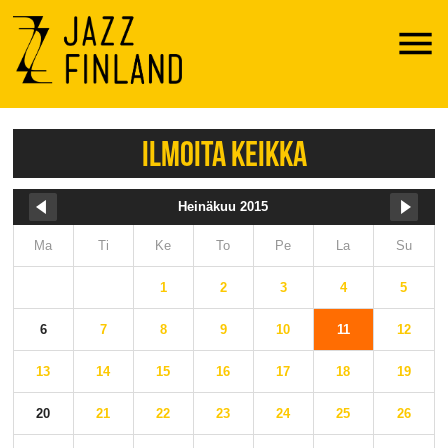
Menu
ILMOITA KEIKKA
Heinäkuu 2015
Ma
Ti
Ke
To
Pe
La
Su
1
2
3
4
5
6
7
8
9
10
11
12
13
14
15
16
17
18
19
20
21
22
23
24
25
26