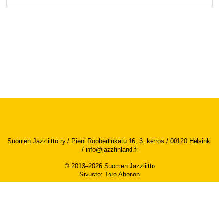
Suomen Jazzliitto ry / Pieni Roobertinkatu 16, 3. kerros / 00120 Helsinki
/
info@jazzfinland.fi
© 2013–2026 Suomen Jazzliitto
Sivusto
:
Tero Ahonen
Saavutettavuusseloste