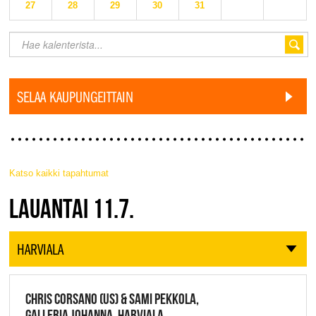
27
28
29
30
31
SELAA KAUPUNGEITTAIN
Katso kaikki tapahtumat
JAZZ FINLAND LIVE
LAUANTAI 11.7.
HARVIALA
CHRIS CORSANO (US) & SAMI PEKKOLA,
GALLERIA JOHANNA, HARVIALA