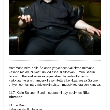
Hammond-nero Kalle Salonen yhtyeineen valloittaa tulevana
kesänä rockklubi Nosturin kyljessä sijaitsevan Elmun Baarin
terassin. Kesä-elokuussa järjestetään lauantai-iltapäivisin
kaikkiaan viisi rytmimusiikille pyhitettyä keikkaa, jossa Salonen
yhtyeineen esiintyy mielenkiintoisten muusikkovieraiden kanssa.
11.7. Kalle Salonen Bandin seuraan liittyy soulmies
Niko
Ahvonen
.
Elmun Baari
Telakkakatu 8, Helsinki