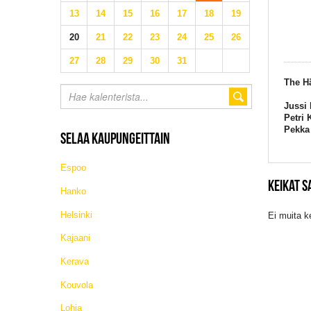
13
14
15
16
17
18
19
20
21
22
23
24
25
26
27
28
29
30
31
The H
Jussi 
Petri 
Pekka 
SELAA KAUPUNGEITTAIN
Espoo
KEIKAT 
Hanko
Helsinki
Ei muita k
Kajaani
Kerava
Kouvola
Lohja