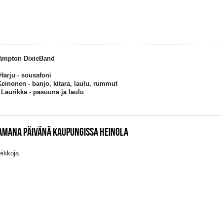
ämpton DixieBand
Harju - sousafoni
Keinonen - banjo, kitara, laulu, rummut
Laurikka - pasuuna ja laulu
SAMANA PÄIVÄNÄ KAUPUNGISSA HEINOLA
eikkoja.