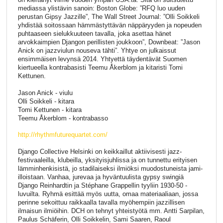
mediassa ylistävin sanoin: Boston Globe: ”RFQ luo uuden
perustan Gipsy Jazzille”, The Wall Street Journal: ”Olli Soikkeli
yhdistää soitossaan hämmästyttävän näppäryyden ja nopeuden
puhtaaseen sielukkuuteen tavalla, joka asettaa hänet
arvokkaimpien Djangon perillisten joukkoon”, Downbeat: ”Jason
Anick on jazzviulun nouseva tähti”. Yhtye on julkaissut
ensimmäisen levynsä 2014. Yhtyettä täydentävät Suomen
kiertueella kontrabasisti Teemu Åkerblom ja kitaristi Tomi
Kettunen.
Jason Anick - viulu
Olli Soikkeli - kitara
Tomi Kettunen - kitara
Teemu Åkerblom - kontrabasso
http://rhythmfuturequartet.com/
Django Collective Helsinki on keikkaillut aktiivisesti jazz-
festivaaleilla, klubeilla, yksityisjuhlissa ja on tunnettu erityisen
lämminhenkisistä, jo stadilaiseksi ilmiöksi muodostuneista jami-
illoistaan. Vanhaa, jurevaa ja hyväntuulista gypsy swingiä
Django Reinhardtin ja Stéphane Grappellin tyyliin 1930-50 -
luvuilta. Ryhmä esittää myös uutta, omaa materiaaliaan, jossa
perinne sekoittuu raikkaalla tavalla myöhempiin jazzillisen
ilmaisun ilmiöihin. DCH on tehnyt yhteistyötä mm. Antti Sarpilan,
Paulus Schäferin, Olli Soikkelin, Sami Saaren, Raoul