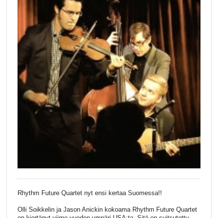
Rhythm Future Quartet nyt ensi kertaa Suomessa!!
Olli Soikkelin ja Jason Anickin kokoama Rhythm Future Quartet
on kiertänyt viime vuoden ympäri USA:ta. Sitä on suitsutettu