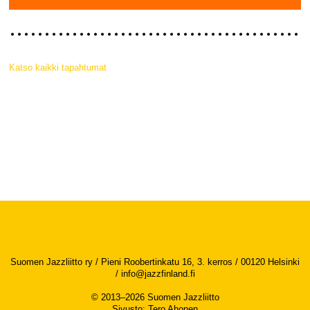
Katso kaikki tapahtumat
Suomen Jazzliitto ry / Pieni Roobertinkatu 16, 3. kerros / 00120 Helsinki
/
info@jazzfinland.fi
© 2013–2026 Suomen Jazzliitto
Sivusto
:
Tero Ahonen