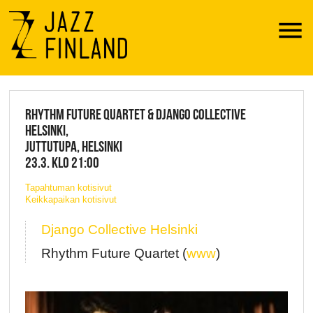
Menu
JAZZ FINLAND LIVE
RHYTHM FUTURE QUARTET & DJANGO COLLECTIVE
HELSINKI,
JUTTUTUPA, HELSINKI
23.3. KLO 21:00
Tapahtuman kotisivut
Keikkapaikan kotisivut
Django Collective Helsinki
Rhythm Future Quartet (
www
)