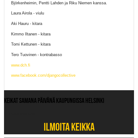
Björkenheimin, Pentti Lahden ja Riku Niemen kanssa.
Laura Airola - viulu
Aki Hauru - kitara
Kimmo Iltanen - kitara
Tomi Kettunen - kitara
Tero Tuovinen - kontrabasso
www.dch.fi
www.facebook.com/djangocollective
KEIKAT SAMANA PÄIVÄNÄ KAUPUNGISSA HELSINKI
Ei muita keikkoja.
ILMOITA KEIKKA