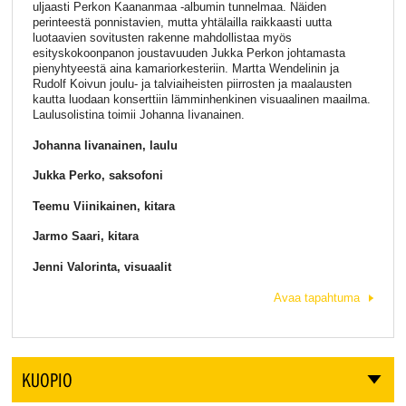
uljaasti Perkon Kaananmaa -albumin tunnelmaa. Näiden
perinteestä ponnistavien, mutta yhtälailla raikkaasti uutta
luotaavien sovitusten rakenne mahdollistaa myös
esityskokoonpanon joustavuuden Jukka Perkon johtamasta
pienyhtyeestä aina kamariorkesteriin. Martta Wendelinin ja
Rudolf Koivun joulu- ja talviaiheisten piirrosten ja maalausten
kautta luodaan konserttiin lämminhenkinen visuaalinen maailma.
Laulusolistina toimii Johanna Iivanainen.
Johanna Iivanainen, laulu
Jukka Perko, saksofoni
Teemu Viinikainen, kitara
Jarmo Saari, kitara
Jenni Valorinta, visuaalit
Avaa tapahtuma
KUOPIO