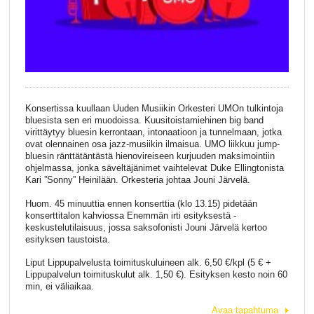
Konsertissa kuullaan Uuden Musiikin Orkesteri UMOn tulkintoja
bluesista sen eri muodoissa. Kuusitoistamiehinen big band
virittäytyy bluesin kerrontaan, intonaatioon ja tunnelmaan, jotka
ovat olennainen osa jazz-musiikin ilmaisua. UMO liikkuu jump-
bluesin ränttätäntästä hienovireiseen kurjuuden maksimointiin
ohjelmassa, jonka säveltäjänimet vaihtelevat Duke Ellingtonista
Kari ”Sonny” Heinilään. Orkesteria johtaa Jouni Järvelä.
Huom. 45 minuuttia ennen konserttia (klo 13.15) pidetään
konserttitalon kahviossa Enemmän irti esityksestä -
keskustelutilaisuus, jossa saksofonisti Jouni Järvelä kertoo
esityksen taustoista.
Liput Lippupalvelusta toimituskuluineen alk. 6,50 €/kpl (5 € +
Lippupalvelun toimituskulut alk. 1,50 €). Esityksen kesto noin 60
min, ei väliaikaa.
Avaa tapahtuma