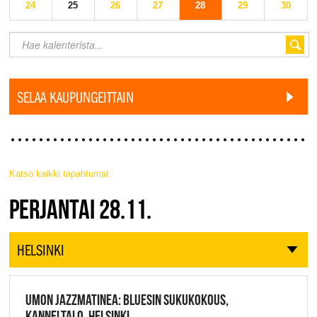
24
25
26
27
28
29
30
SELAA KAUPUNGEITTAIN
Katso kaikki tapahtumat
JAZZ FINLAND LIVE
PERJANTAI 28.11.
HELSINKI
UMON JAZZMATINEA: BLUESIN SUKUKOKOUS,
KANNELTALO, HELSINKI