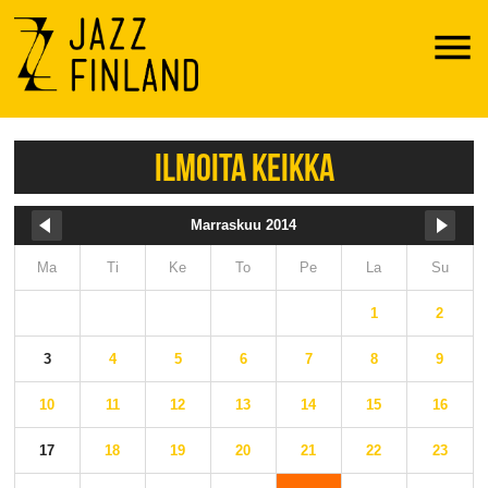
Menu
ILMOITA KEIKKA
Marraskuu 2014
Ma
Ti
Ke
To
Pe
La
Su
1
2
3
4
5
6
7
8
9
10
11
12
13
14
15
16
17
18
19
20
21
22
23