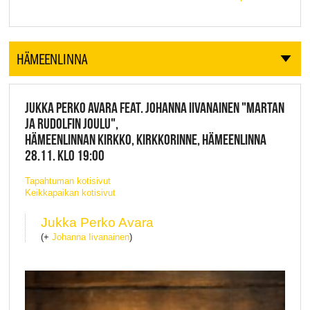
HÄMEENLINNA
JUKKA PERKO AVARA FEAT. JOHANNA IIVANAINEN "MARTAN
JA RUDOLFIN JOULU",
HÄMEENLINNAN KIRKKO, KIRKKORINNE, HÄMEENLINNA
28.11. KLO 19:00
Tapahtuman kotisivut
Keikkapaikan kotisivut
Jukka Perko Avara
(+
Johanna Iivanainen
)