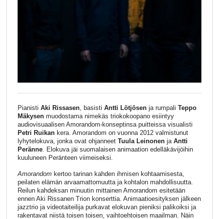
Pianisti
Aki Rissasen
, basisti
Antti Lötjösen
ja rumpali
Teppo
Mäkysen
muodostama nimekäs triokokoopano esiintyy
audiovisuaalisen Amorandom-konseptinsa puitteissa visualisti
Petri Ruikan
kera. Amorandom on vuonna 2012 valmistunut
lyhytelokuva, jonka ovat ohjanneet
Tuula Leinonen
ja
Antti
Peränne
. Elokuva jäi suomalaisen animaation edelläkävijöihin
kuuluneen Peränteen viimeiseksi.
Amorandom
kertoo tarinan kahden ihmisen kohtaamisesta,
peilaten elämän arvaamattomuutta ja kohtalon mahdollisuutta.
Reilun kahdeksan minuutin mittainen Amorandom esitetään
ennen Aki Rissanen Trion konserttia. Animaatioesityksen jälkeen
jazztrio ja videotaiteilija purkavat elokuvan pieniksi palikoiksi ja
rakentavat niistä toisen toisen, vaihtoehtoisen maailman. Näin