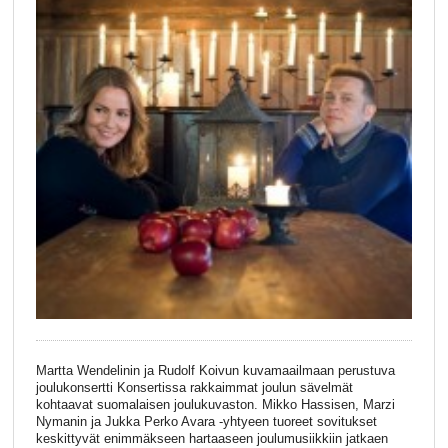
Martta Wendelinin ja Rudolf Koivun kuvamaailmaan perustuva
joulukonsertti Konsertissa rakkaimmat joulun sävelmät
kohtaavat suomalaisen joulukuvaston. Mikko Hassisen, Marzi
Nymanin ja Jukka Perko Avara -yhtyeen tuoreet sovitukset
keskittyvät enimmäkseen hartaaseen joulumusiikkiin jatkaen