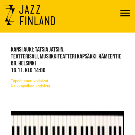
Menu
JAZZ FINLAND LIVE
KANSI AUKI: TATSIA JATSIIN,
TEATTERISALI, MUSIIKKITEATTERI KAPSÄKKI, HÄMEENTIE
68, HELSINKI
16.11. KLO 14:00
Tapahtuman kotisivut
Keikkapaikan kotisivut