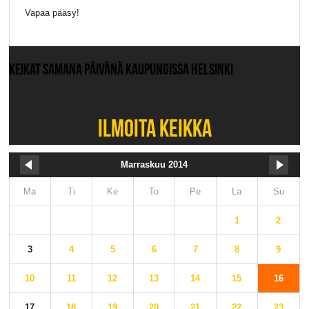
Vapaa pääsy!
KEIKAT SAMANA PÄIVÄNÄ KAUPUNGISSA HELSINKI
Ei muita keikkoja.
ILMOITA KEIKKA
Marraskuu 2014
Ma
Ti
Ke
To
Pe
La
Su
1
2
3
4
5
6
7
8
9
10
11
12
13
14
15
16
17
18
19
20
21
22
23