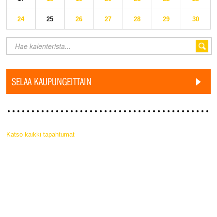
24
25
26
27
28
29
30
SELAA KAUPUNGEITTAIN
Katso kaikki tapahtumat