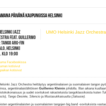
AMANA PÄIVÄNÄ KAUPUNGISSA HELSINKI
ELSINKI JAZZ
UMO Helsinki Jazz Orchestr
STRA FEAT. GUILLERMO
: TANGO ARG-FIN
LO, HELSINKI
. KLO 19:00
tuma Facebookissa
uman kotisivut
paikan kotisivut
lsinki Jazz Orchestra heittäytyy argentiinalaisen ja suomalaisen tangon pyörte
rinsa, argentiinalaislähtöisen
Guillermo Kleinin
johdolla. Illan aikana kuullaa
istokokonaisuus ja uudet sovitukset rakastetuista tangoklassikoista kuten
Tu
oclo), Tango Desirée, Silencio
ja
Mustasukkaisuutta
(Jalousie).
eisten argentiinalaisten ja suomalaisten tangojen big band -sovituksista vastaa