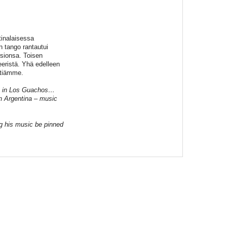
tinalaisessa
 tango rantautui
rsionsa. Toisen
eeristä. Yhä edelleen
ttiämme.
on in Los Guachos…
in Argentina – music
ng his music be pinned