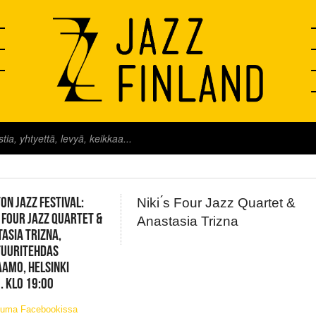
FINLAND LIVE
ON JAZZ FESTIVAL:
Niki ́s Four Jazz Quartet &
S FOUR JAZZ QUARTET &
Anastasia Trizna
ASIA TRIZNA,
TUURITEHDAS
AMO, HELSINKI
. KLO 19:00
tuma Facebookissa