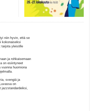
i niin hyvin, että se
oi kokonaiseksi
tarjota yleisölle
amaan ja rohkaisemaan
a on esiintyneet
änä vuonna huomiona
jelmalla.
zia, svengiä ja
Luvassa on
t jazzstandardeiksi,