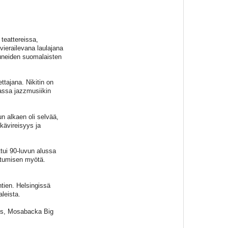
 teattereissa,
vierailevana laulajana
tuneiden suomalaisten
ttajana. Nikitin on
massa jazzmusiikin
un alkaen oli selvää,
kävireisyys ja
tui 90-luvun alussa
stumisen myötä.
tien. Helsingissä
leista.
nts, Mosabacka Big