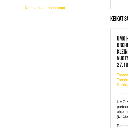
Katso kaikki tapahtumat
KEIKAT S
UMO H
ORCHE
KLEIN
VUOTA
27.10
Tapah
Tapaht
Keikka
UMO He
partne
ohjelm
(El Ch
Perint