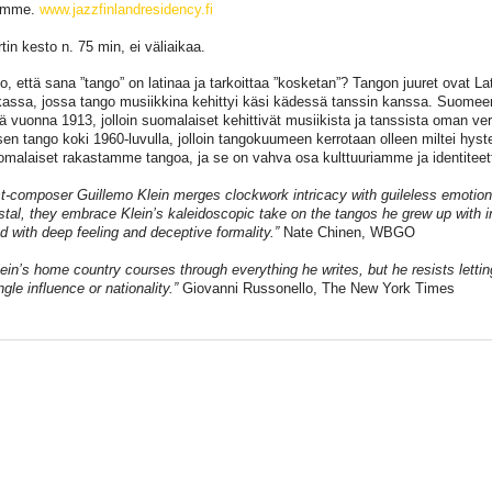
amme.
www.jazzfinlandresidency.fi
tin kesto n. 75 min, ei väliaikaa.
ko, että sana ”tango” on latinaa ja tarkoittaa ”kosketan”? Tangon juuret ovat La
assa, jossa tango musiikkina kehittyi käsi kädessä tanssin kanssa. Suomeen
llä vuonna 1913, jolloin suomalaiset kehittivät musiikista ja tanssista oman ve
sen tango koki 1960-luvulla, jolloin tangokuumeen kerrotaan olleen miltei hyst
malaiset rakastamme tangoa, ja se on vahva osa kulttuuriamme ja identitee
st-composer Guillemo Klein merges clockwork intricacy with guileless emoti
stal, they embrace Klein’s kaleidoscopic take on the tangos he grew up with 
d with deep feeling and deceptive formality.”
Nate Chinen, WBGO
lein’s home country courses through everything he writes, but he resists letti
ngle influence or nationality.”
Giovanni Russonello, The New York Times