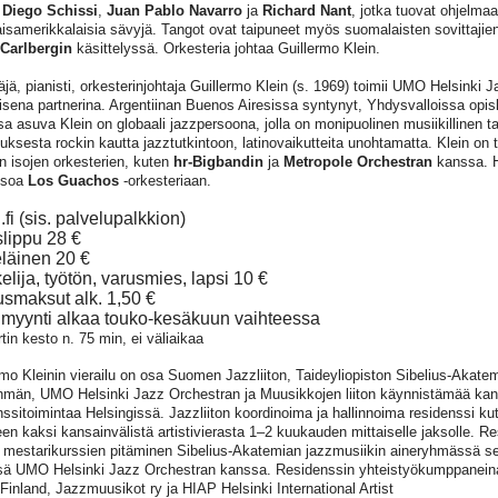
i
Diego Schissi
,
Juan Pablo Navarro
ja
Richard Nant
, jotka tuovat ohjelma
laisamerikkalaisia sävyjä. Tangot ovat taipuneet myös suomalaisten sovittajie
Carlbergin
käsittelyssä. Orkesteria johtaa Guillermo Klein.
äjä, pianisti, orkesterinjohtaja Guillermo Klein (s. 1969) toimii UMO Helsinki 
llisena partnerina. Argentiinan Buenos Airesissa syntynyt, Yhdysvalloissa opi
sa asuva Klein on globaali jazzpersoona, jolla on monipuolinen musiikillinen t
uksesta rockin kautta jazztutkintoon, latinovaikutteita unohtamatta. Klein on 
n isojen orkesterien, kuten
hr-Bigbandin
ja
Metropole Orchestran
kanssa. 
isoa
Los Guachos
-orkesteriaan.
.fi (sis. palvelupalkkion)
lippu 28 €
läinen 20 €
elija, työtön, varusmies, lapsi 10 €
ausmaksut alk. 1,50 €
myynti alkaa touko-kesäkuun vaihteessa
tin kesto n. 75 min, ei väliaikaa
rmo Kleinin vierailu on osa Suomen Jazzliiton, Taideyliopiston Sibelius-Akate
hmän, UMO Helsinki Jazz Orchestran ja Muusikkojen liiton käynnistämää kan
nssitoimintaa Helsingissä. Jazzliiton koordinoima ja hallinnoima residenssi ku
n kaksi kansainvälistä artistivierasta 1–2 kuukauden mittaiselle jaksolle. R
 mestarikurssien pitäminen Sibelius-Akatemian jazzmusiikin aineryhmässä s
ä UMO Helsinki Jazz Orchestran kanssa. Residenssin yhteistyökumppaneina 
Finland, Jazzmuusikot ry ja HIAP Helsinki International Artist