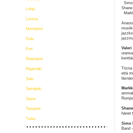
Simo P
Shane
Lohja
Markk
Loviisa
Anasta
musiik
Nurmijärvi
jazzko
jazzmu
Oulu
Valeri
Pori
uransa 
kenttää
Raasepori
Trizna
Rajamäki
että m
läsnäo
Salo
Markk
Seinäjoki
ammati
Rumpal
Sipoo
Shane
Tampere
hänet 
Turku
Simo 
Band -