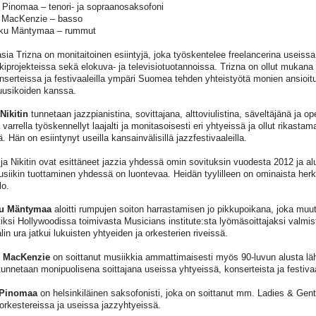
inomaa – tenori- ja sopraanosaksofoni
 MacKenzie – basso
u Mäntymaa – rummut
sia Trizna on monitaitoinen esiintyjä, joka työskentelee freelancerina useissa
kiprojekteissa sekä elokuva- ja televisiotuotannoissa. Trizna on ollut mukana 
nserteissa ja festivaaleilla ympäri Suomea tehden yhteistyötä monien ansioi
usikoiden kanssa.
 Nikitin
tunnetaan jazzpianistina, sovittajana, alttoviulistina, säveltäjänä ja ope
varrella työskennellyt laajalti ja monitasoisesti eri yhtyeissä ja ollut rikasta
. Hän on esiintynyt useilla kansainvälisillä jazzfestivaaleilla.
 ja Nikitin ovat esittäneet jazzia yhdessä omin sovituksin vuodesta 2012 ja al
usiikin tuottaminen yhdessä on luontevaa. Heidän tyylilleen on ominaista herk
lo.
u Mäntymaa
aloitti rumpujen soiton harrastamisen jo pikkupoikana, joka muut
ksi Hollywoodissa toimivasta Musicians institute:sta lyömäsoittajaksi valmi
in ura jatkui lukuisten yhtyeiden ja orkesterien riveissä.
 MacKenzie
on soittanut musiikkia ammattimaisesti myös 90-luvun alusta läh
tunnetaan monipuolisena soittajana useissa yhtyeissä, konserteista ja festivaa
Pinomaa
on helsinkiläinen saksofonisti, joka on soittanut mm. Ladies & Ge
orkestereissa ja useissa jazzyhtyeissä.