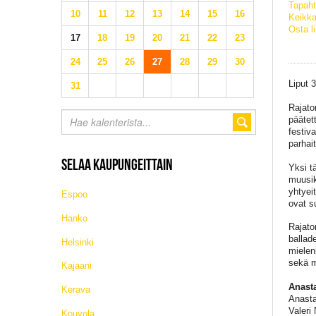
Tapaht
10
11
12
13
14
15
16
Keikka
Osta l
17
18
19
20
21
22
23
24
25
26
27
28
29
30
Liput 
31
Rajato
päätet
festiva
parhai
SELAA KAUPUNGEITTAIN
Yksi t
muusik
yhtyei
Espoo
ovat s
Hanko
Rajato
ballad
Helsinki
mielen
sekä m
Kajaani
Anast
Kerava
Anasta
Valeri 
Kouvola