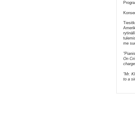
Progr
Konser
Tiesit
Amerik
rytinä
tulemi
me suo
”Piani
On Cri
charge
”Mr. K
to a si