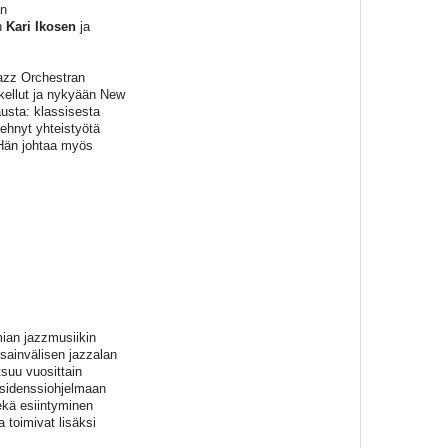
an
n
Kari Ikosen
ja
Jazz Orchestran
skellut ja nykyään New
austa: klassisesta
tehnyt yhteistyötä
Hän johtaa myös
mian jazzmusiikin
sainvälisen jazzalan
tsuu vuosittain
esidenssiohjelmaan
ekä esiintyminen
toimivat lisäksi