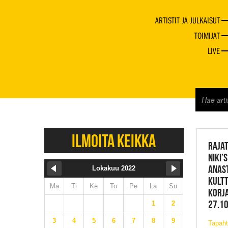
ARTISTIT JA JULKAISUT
TOIMIJAT
LIVE
JAZZ 
ILMOITA KEIKKA
RAJAT
NIKI’
ANAST
Lokakuu 2022
KULT
Ma
Ti
Ke
To
Pe
La
Su
KORJA
27.10
1
2
3
4
5
6
7
8
9
Tapah