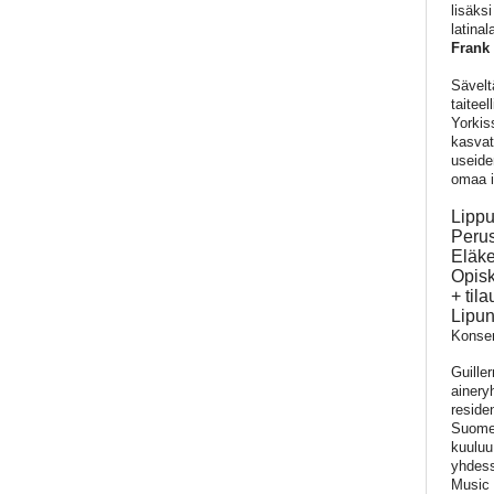
lisäks
latina
Frank 
Sävelt
taitee
Yorkis
kasvat
useide
omaa 
Lippu
Perus
Eläke
Opisk
+ til
Lipun
Konser
Guille
ainery
reside
Suomee
kuuluu
yhdess
Music 