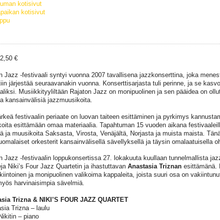
uman kotisivut
paikan kotisivut
ippu
32,50 €
n Jazz -festivaali syntyi vuonna 2007 tavallisena jazzkonserttina, joka menesty
tiin järjestää seuraavanakin vuonna. Konserttisarjasta tuli perinne, ja se kasv
aliksi. Musiikkityyliltään Rajaton Jazz on monipuolinen ja sen pääidea on ollut 
ta kansainvälisiä jazzmuusikoita.
ärkeä festivaalin periaate on luovan taiteen esittäminen ja pyrkimys kannust
oita esittämään omaa materiaalia. Tapahtuman 15 vuoden aikana festivaaleill
tä ja muusikoita Saksasta, Virosta, Venäjältä, Norjasta ja muista maista. T
uomalaiset orkesterit kansainvälisellä sävellyksellä ja täysin omalaatuisella oh
n Jazz -festivaalin loppukonsertissa 27. lokakuuta kuullaan tunnelmallista jaz
eja Niki’s Four Jazz Quartetin ja ihastuttavan
Anastasia Triznan
esittämänä. 
kiintoinen ja monipuolinen valikoima kappaleita, joista suuri osa on vakiintunu
yös harvinaisimpia sävelmiä.
asia Trizna & NIKI’S FOUR JAZZ QUARTET
sia Trizna – laulu
Nikitin – piano