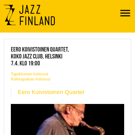
Menu
JAZZ FINLAND LIVE
EERO KOIVISTOINEN QUARTET,
KOKO JAZZ CLUB, HELSINKI
7.4. KLO 19:00
Tapahtuman kotisivut
Keikkapaikan kotisivut
Eero Koivistoinen Quartet