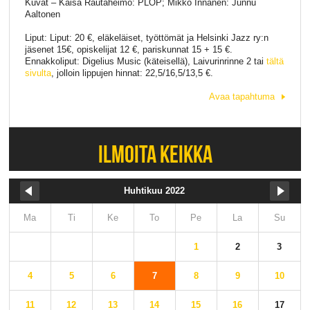
Kuvat – Kaisa Rautaheimo: PLOP; Mikko Innanen: Junnu
Aaltonen
Liput: Liput: 20 €, eläkeläiset, työttömät ja Helsinki Jazz ry:n
jäsenet 15€, opiskelijat 12 €, pariskunnat 15 + 15 €.
Ennakkoliput: Digelius Music (käteisellä), Laivurinrinne 2 tai
tältä
sivulta
, jolloin lippujen hinnat: 22,5/16,5/13,5 €.
Avaa tapahtuma
ILMOITA KEIKKA
Huhtikuu 2022
Ma
Ti
Ke
To
Pe
La
Su
1
2
3
4
5
6
7
8
9
10
11
12
13
14
15
16
17