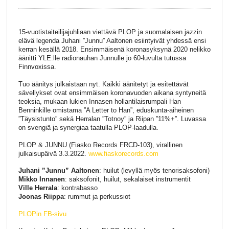
15-vuotistaiteilijajuhliaan viettävä PLOP ja suomalaisen jazzin
elävä legenda Juhani ”Junnu” Aaltonen esiintyivät yhdessä ensi
kerran kesällä 2018. Ensimmäisenä koronasyksynä 2020 nelikko
äänitti YLE:lle radionauhan Junnulle jo 60-luvulta tutussa
Finnvoxissa.
Tuo äänitys julkaistaan nyt. Kaikki äänitetyt ja esitettävät
sävellykset ovat ensimmäisen koronavuoden aikana syntyneitä
teoksia, mukaan lukien Innasen hollantilaisrumpali Han
Benninkille omistama ”A Letter to Han”, eduskunta-aiheinen
”Täysistunto” sekä Herralan ”Totnoy” ja Riipan ”11%+”. Luvassa
on svengiä ja synergiaa taatulla PLOP-laadulla.
PLOP & JUNNU (Fiasko Records FRCD-103), virallinen
julkaisupäivä 3.3.2022.
www.fiaskorecords.com
Juhani ”Junnu” Aaltonen
: huilut (levyllä myös tenorisaksofoni)
Mikko Innanen
: saksofonit, huilut, sekalaiset instrumentit
Ville Herrala
: kontrabasso
Joonas Riippa
: rummut ja perkussiot
PLOPin FB-sivu