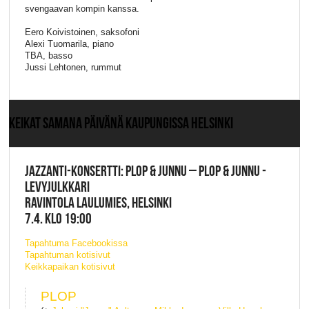
svengaavan kompin kanssa.
Eero Koivistoinen, saksofoni
Alexi Tuomarila, piano
TBA, basso
Jussi Lehtonen, rummut
KEIKAT SAMANA PÄIVÄNÄ KAUPUNGISSA HELSINKI
JAZZANTI-KONSERTTI: PLOP & JUNNU – PLOP & JUNNU -
LEVYJULKKARI
RAVINTOLA LAULUMIES, HELSINKI
7.4. KLO 19:00
Tapahtuma Facebookissa
Tapahtuman kotisivut
Keikkapaikan kotisivut
PLOP