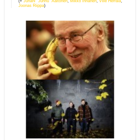
(+
Juhani "Junnu" Aaltonen
,
Mikko Innanen
,
Ville Herrala
,
Joonas Riippa
)