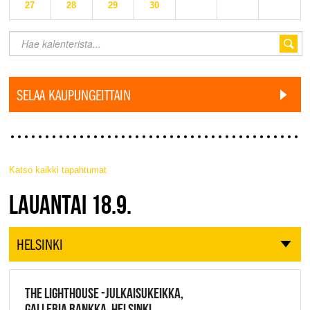
27
28
29
30
SELAA KAUPUNGEITTAIN
Katso kaikki tapahtumat
JAZZ FINLAND LIVE
LAUANTAI 18.9.
HELSINKI
THE LIGHTHOUSE -JULKAISUKEIKKA,
GALLERIA RANKKA, HELSINKI