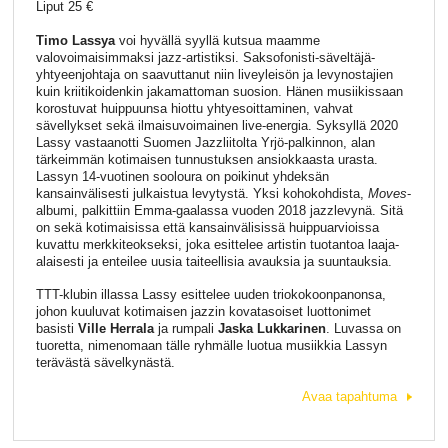
Liput 25 €
Timo Lassya
voi hyvällä syyllä kutsua maamme
valovoimaisimmaksi jazz-artistiksi. Saksofonisti-säveltäjä-
yhtyeenjohtaja on saavuttanut niin liveyleisön ja levynostajien
kuin kriitikoidenkin jakamattoman suosion. Hänen musiikissaan
korostuvat huippuunsa hiottu yhtyesoittaminen, vahvat
sävellykset sekä ilmaisuvoimainen live-energia. Syksyllä 2020
Lassy vastaanotti Suomen Jazzliitolta Yrjö-palkinnon, alan
tärkeimmän kotimaisen tunnustuksen ansiokkaasta urasta.
Lassyn 14-vuotinen sooloura on poikinut yhdeksän
kansainvälisesti julkaistua levytystä. Yksi kohokohdista,
Moves
-
albumi, palkittiin Emma-gaalassa vuoden 2018 jazzlevynä. Sitä
on sekä kotimaisissa että kansainvälisissä huippuarvioissa
kuvattu merkkiteokseksi, joka esittelee artistin tuotantoa laaja-
alaisesti ja enteilee uusia taiteellisia avauksia ja suuntauksia.
TTT-klubin illassa Lassy esittelee uuden triokokoonpanonsa,
johon kuuluvat kotimaisen jazzin kovatasoiset luottonimet
basisti
Ville Herrala
ja rumpali
Jaska Lukkarinen
. Luvassa on
tuoretta, nimenomaan tälle ryhmälle luotua musiikkia Lassyn
terävästä sävelkynästä.
Avaa tapahtuma