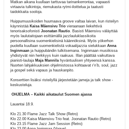
Matkan aikana kuullaan tarttuvaa tarinankerrontaa, vapaasti
virtaavia tulkintoja, riemukasta rytmi-iloittelua ja taatusti
taidokkaita sooloja.
Huippumuusikoiden huumaava groove valtaa laivan, kun risteilyn
käynnistää
Kaisa Mäensivu Trio
vieraanaan liekehtivä
tenorisaksofonisti
Joonatan Rautio
. Basisti Mäensivu väläyttää
myös laulutaitojaan esittämällä jazzlauluklassikoita
persoonallisina suomenkielisinä käännöksinä. Myös yökerhon
puolella kuullaan suomenkielistä vokaalijazzia sielukkaan
Anna
Inginmaan
ja huippubändin tulkitsemana. Inginmaan musiikissa
yhdistyvät niin herkkyys kuin raakuus. Illan päättää vaikuttava
pianisti-laulaja
Maja Mannila
hyväntuulisen yhtyeensä kanssa.
Nuorten lahjakkuuksien ohjelmistossa kohtaavat r’n’b, soul, jazz
ja gospel sekä vapaus ja hauskanpito.
Konserttien lisäksi risteilyllä järjestetään jameja ja talk show -
keskusteluja.
OHJELMA – Kaikki aikataulut Suomen ajassa
Lauantai 18.9.
Klo 21.30 Flame Jazz Talk Show (Retro)
Klo 22.00 Kaisa Mäensivu Trio feat. Joonatan Rautio (Retro)
Klo 23.15 Flame Jazz Jam Session (Retro)
Klo 23.00 Anna Inginmaa (Vogue)