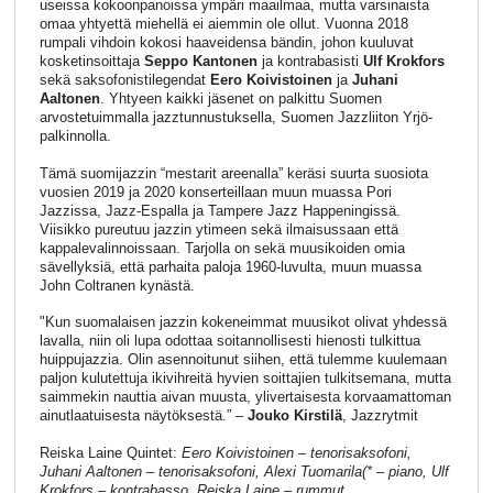
useissa kokoonpanoissa ympäri maailmaa, mutta varsinaista
omaa yhtyettä miehellä ei aiemmin ole ollut. Vuonna 2018
rumpali vihdoin kokosi haaveidensa bändin, johon kuuluvat
kosketinsoittaja
Seppo Kantonen
ja kontrabasisti
Ulf Krokfors
sekä saksofonistilegendat
Eero Koivistoinen
ja
Juhani
Aaltonen
. Yhtyeen kaikki jäsenet on palkittu Suomen
arvostetuimmalla jazztunnustuksella, Suomen Jazzliiton Yrjö-
palkinnolla.
Tämä suomijazzin “mestarit areenalla” keräsi suurta suosiota
vuosien 2019 ja 2020 konserteillaan muun muassa Pori
Jazzissa, Jazz-Espalla ja Tampere Jazz Happeningissä.
Viisikko pureutuu jazzin ytimeen sekä ilmaisussaan että
kappalevalinnoissaan. Tarjolla on sekä muusikoiden omia
sävellyksiä, että parhaita paloja 1960-luvulta, muun muassa
John Coltranen kynästä.
"Kun suomalaisen jazzin kokeneimmat muusikot olivat yhdessä
lavalla, niin oli lupa odottaa soitannollisesti hienosti tulkittua
huippujazzia. Olin asennoitunut siihen, että tulemme kuulemaan
paljon kulutettuja ikivihreitä hyvien soittajien tulkitsemana, mutta
saimmekin nauttia aivan muusta, ylivertaisesta korvaamattoman
ainutlaatuisesta näytöksestä.” –
Jouko Kirstilä
, Jazzrytmit
Reiska Laine Quintet:
Eero Koivistoinen – tenorisaksofoni,
Juhani Aaltonen – tenorisaksofoni, Alexi Tuomarila(* – piano, Ulf
Krokfors – kontrabasso, Reiska Laine – rummut