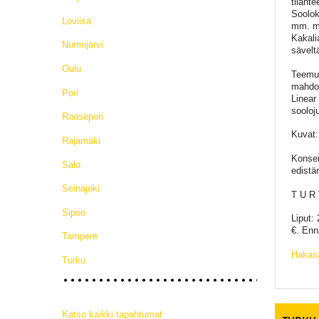
tilant
Soolok
Loviisa
mm. mu
Kakali
Nurmijärvi
säveltä
Oulu
Teemu 
mahdol
Pori
Linear
sooloj
Raasepori
Kuvat:
Rajamäki
Konser
Salo
edistä
Seinäjoki
T U R 
Sipoo
Liput: 
€. Enn
Tampere
Hakasa
Turku
Katso kaikki tapahtumat