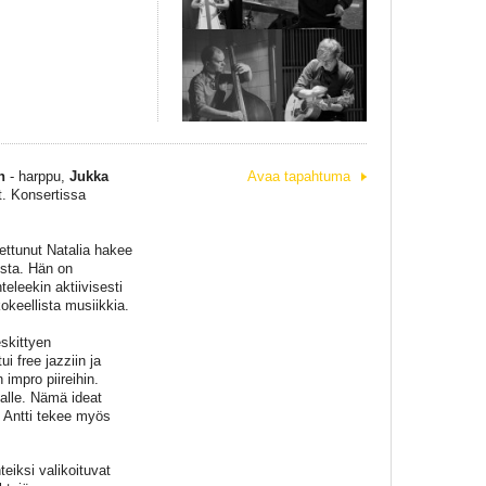
n
- harppu,
Jukka
Avaa tapahtuma
. Konsertissa
ettunut Natalia hakee
ista. Hän on
eleekin aktiivisesti
kokeellista musiikkia.
eskittyen
i free jazziin ja
 impro piireihin.
kalle. Nämä ideat
. Antti tekee myös
eiksi valikoituvat