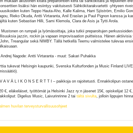
een mukaan akustinen kitara preparointien kera tai sähkökitara ja repullinen efe
onserttien lisäksi hän esiintyy vakituisesti Sähkökitarakvartetti -yhtyeen rivei
usikoiden kuten Teppo Hauta-Aho, Kalle Kalima, Harri Sjöström, Emilio Gor
agou, Rieko Okuda, Antti Virtaranta, Anil Eraslan ja Paul Pignon kanssa ja ka
jiltä kuten Sebastian Hilli, Sami Klemola, Clara de Asis ja Tytti Arola.
Mustonen on rumpali ja lyömäsoittaja, joka tutkii preparoitujen perkussioid
lisuuksia jazzin, rockin ja vapaan improvisaation puitteissa. Hänen aktiivisi
 John, Treangular sekä NIMBY. Tällä hetkellä Teemu valmistelee tulevaa ens
ulkaisuaan.
 Andrej Nagode: Antti Virtaranta - muut: Sakari Puhakka
ttia tukevat Helsingin kaupunki, Svenska Kulturfonden ja Music Finland LIVE
missäätiö).
V A V Ä L I K O N S E R T T I – paikkoja on rajoitetusti. Ennakkolipun ostanei
20 €, eläkeläiset, työttömät ja Helsinki Jazz ry:n jäsenet 15€, opiskelijat 12 
akkoliput: Digelius Music, Laivurinrinne 2 tai
tältä sivulta
, jolloin lippujen hinn
lmen huvilan terveysturvallisuusohjeet