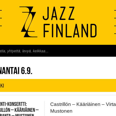
FINLAND LIVE
ANTAI 6.9.
KI
NTI-KONSERTTI:
Castrillón – Kääriäinen – Virt
ILLÓN – KÄÄRIÄINEN –
Mustonen
ARANTA – MUSTONEN,