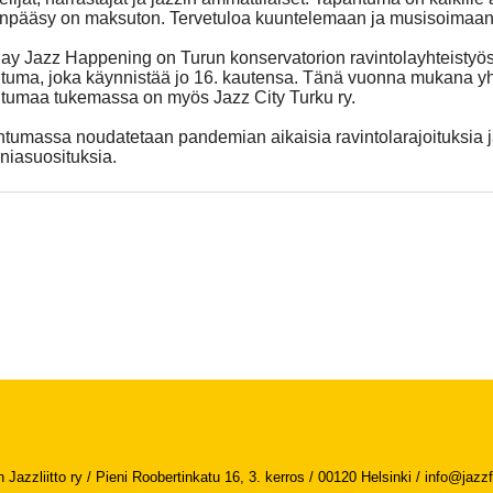
npääsy on maksuton. Tervetuloa kuuntelemaan ja musisoimaan
y Jazz Happening on Turun konservatorion ravintolayhteistyös
tuma, joka käynnistää jo 16. kautensa. Tänä vuonna mukana yh
tumaa tukemassa on myös Jazz City Turku ry.
tumassa noudatetaan pandemian aikaisia ravintolarajoituksia 
niasuosituksia.
Jazzliitto ry / Pieni Roobertinkatu 16, 3. kerros / 00120 Helsinki /
info@jazzfi