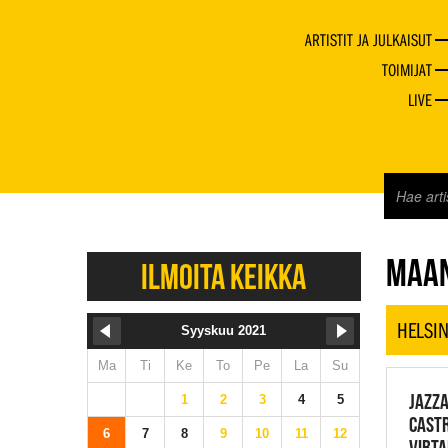
ARTISTIT JA JULKAISUT
TOIMIJAT
LIVE
JAZZ 
MAAN
ILMOITA KEIKKA
HELSIN
Syyskuu 2021
Ma
Ti
Ke
To
Pe
La
Su
JAZZA
1
2
3
4
5
CASTR
6
7
8
9
10
11
12
VIRT