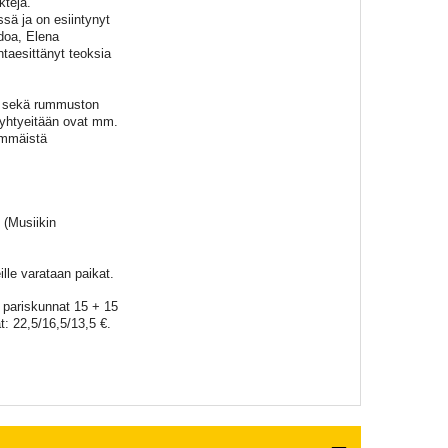
ktejä.
ssä ja on esiintynyt
doa, Elena
ntaesittänyt teoksia
en sekä rummuston
a yhtyeitään ovat mm.
immäistä
 (Musiikin
lle varataan paikat.
€, pariskunnat 15 + 15
at: 22,5/16,5/13,5 €.