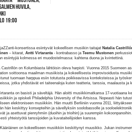
SALMEN HUVILA,
NKI
KLO 19:00
jaZZanti-konsertissa esiintyvät kokeellisen musiikin taitajat
Natalia Castrilló
äinen
– kitarat,
Antti Virtaranta
- kontrabasso ja
Teemu Mustonen
perkussiot
an esiintyjiä kolmessa eri muodostelmassa: kahtena duona ja kvintettinä.
a Castrillón on Kolumbiasta lähtöisin oleva harpisti. Vuonna 2015 Suomeen as
aation soittoonsa maailman musiikista ja kokeellisesta improvisoidusta musiik
stunut tuomaan harppua esiin totutusta poikkeavissa konteksteissa ja työskent
eissa, jotka yhdistävät eri taiteenaloja kuten teatteria, tanssia, maalausta ja 
Virtaranta on basisti ja säveltäjä. Hän aloitti musiikkimatkansa 17-vuotiaana k
iikkiin ja opiskeli Philadelphia University of the Artsissa. Nopeasti hän tutustu
liseen elektroniseen musiikkiin. Hän muutti Berliiniin vuonna 2011, liittyäkseen
n hän keskittyy konsepteihin ja sävellyksiin soolobassolle ja sooloelektronii
yvät ja asettuvat pienryhmiin (duoihin ja trioihin) ja suurempiin kokoonpanoihin
sesti yhteistyötä tanssijoiden ja kuvataiteilijoiden kanssa.
Kääriäinen on kokeelliseen musiikkiin keskittynyt muusikko. Jukan instrument