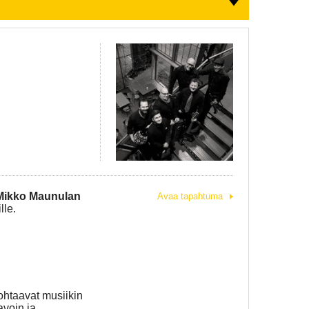
Mikko Maunulan
Avaa tapahtuma
lle.
kohtaavat musiikin
avoin ja