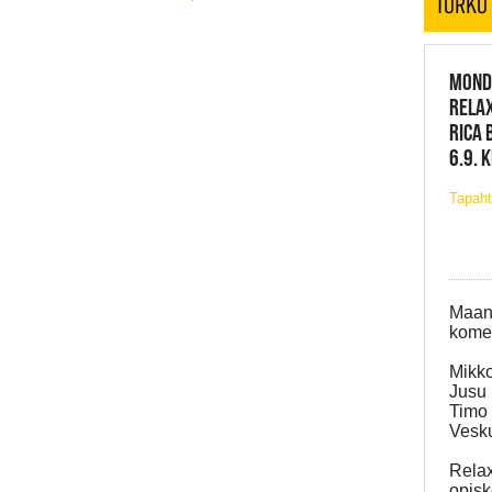
TURKU
MONDA
RELAX
RICA 
6.9. 
Tapah
Maana
komen
Mikko
Jusu 
Timo 
Vesku
Relax
opisk