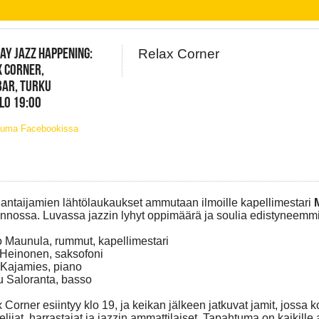
Y JAZZ HAPPENING:
Relax Corner
 CORNER,
BAR, TURKU
KLO 19:00
tuma Facebookissa
ntaijamien lähtölaukaukset ammutaan ilmoille kapellimestari
nossa. Luvassa jazzin lyhyt oppimäärä ja soulia edistyneemmi
 Maunula, rummut, kapellimestari
Heinonen, saksofoni
Kajamies, piano
 Saloranta, basso
 Corner esiintyy klo 19, ja keikan jälkeen jatkuvat jamit, jossa 
elijat, harrastajat ja jazzin ammattilaiset. Tapahtuma on kaikille 