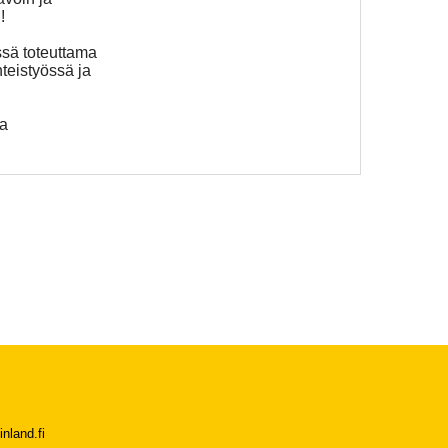
!
sä toteuttama
teistyössä ja
ja
nland.fi