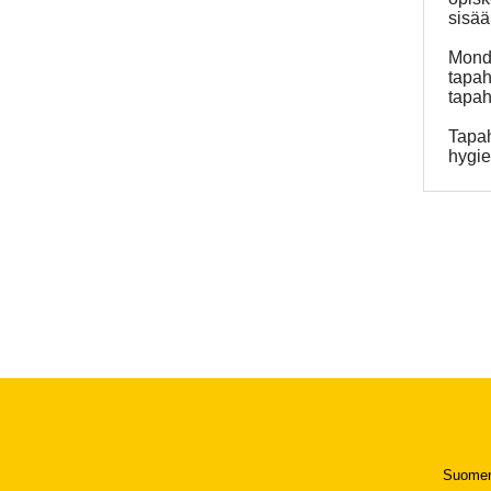
sisää
Monda
tapah
tapah
Tapah
hygie
Suomen 