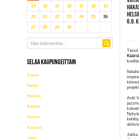
HAKA
13
14
15
16
17
18
19
HELSI
20
21
22
23
24
25
26
6.9. 
27
28
29
30
Tässä 
Kääri
SELAA KAUPUNGEITTAIN
kuulla
Natali
Espoo
inspir
kiinno
Hanko
projekt
Helsinki
Antti 
jazzmus
Kajaani
kokeel
Nykyää
Kerava
kehitt
aktiivi
Kouvola
Jukka 
Lohja