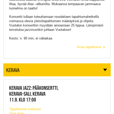
Iltaa, hyvää iltaa
–albumilta. Mukaansa tempaavan jammaava
tunnelma on taattu!
Konsertti tullaan toteuttamaan noudattaen tapahtumahetkellä
voimassa olevia yleisötapahtumien määräyksiä ja ohjeita.
Vuotalon konserttiin myydään ainoastaan 25 lippua. Lämpimästi
tervetuloa jazzmusiikin juhlaan Vuotaloon!
Kesto: n. 90 min, ei väliaikaa
Avaa tapahtuma
KERAVA
KERAVA JAZZ: PÄÄKONSERTTI,
KERAVA-SALI, KERAVA
11.9. KLO 17:00
Tapahtuman kotisivut
Osta lippu