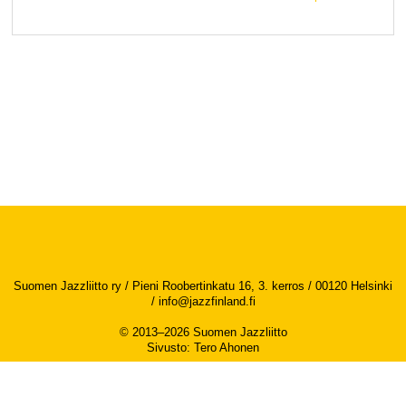
Suomen Jazzliitto ry / Pieni Roobertinkatu 16, 3. kerros / 00120 Helsinki
/
info@jazzfinland.fi
© 2013–2026 Suomen Jazzliitto
Sivusto
:
Tero Ahonen
Saavutettavuusseloste