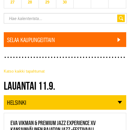
27
28
29
30
SELAA KAUPUNGEITTAIN
Katso kaikki tapahtumat
JAZZ FINLAND LIVE
LAUANTAI 11.9.
HELSINKI
EVA VIKMAN & PREMIUM JAZZ EXPERIENCE XV
KANSAINVÄLINEN RAJATON JAZZ -FESTIVAALI,