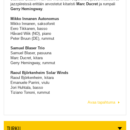
jazzpiireissä erittäin arvostetut kitaristi
Marc Ducret
ja rumpali
Gerry Hemingway
.
Mikko Innanen Autonomus
Mikko Innanen, saksofonit
Eero Tikkanen, basso
Håvard Wiik (NO), piano
Peter Bruun (DE), rummut
Samuel Blaser Trio
Samuel Blaser, pasuuna
Marc Ducret, kitara
Gerry Hemingway, rummut
Raoul Björkenheim Solar Winds
Raoul Björkenheim, kitara
Emanuele Parrini, viulu
Jori Huhtala, basso
Tiziano Tononi, rummut
Avaa tapahtuma
TURKU