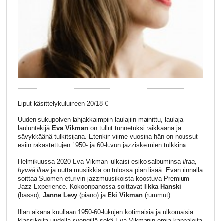
Liput käsittelykuluineen 20/18 €
Uuden sukupolven lahjakkaimpiin laulajiin mainittu, laulaja-
lauluntekijä
Eva Vikman
on tullut tunnetuksi raikkaana ja
sävykkäänä tulkitsijana. Etenkin viime vuosina hän on noussut
esiin rakastettujen 1950- ja 60-luvun jazziskelmien tulkkina.
Helmikuussa 2020 Eva Vikman julkaisi esikoisalbuminsa
Iltaa,
hyvää iltaa
ja uutta musiikkia on tulossa pian lisää. Evan rinnalla
soittaa Suomen eturivin jazzmuusikoista koostuva Premium
Jazz Experience. Kokoonpanossa soittavat
Ilkka Hanski
(basso),
Janne Levy
(piano) ja
Eki Vikman
(rummut).
Illan aikana kuullaan 1950-60-lukujen kotimaisia ja ulkomaisia
klassikoita uudella svengillä sekä Eva Vikmanin omia kappaleita