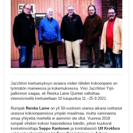
Jazzliiton kiertuesyksyn avaava viiden tähden kokoonpano on
lyömätön maineessa ja kokemuksessa. Viisi Jazzliiton Yrjö-
palkinnon saajaa, eli Reiska Laine Quintet valloittaa
intensiivisellä kiertueellaan 10 kaupunkia 11.–25.9.2021.
Rumpali
Reiska Laine
on yli 50-vuotisen uransa aikana soittanut
useissa kokoonpanoissa ympäri maailmaa, mutta varsinaista
omaa yhtyettä miehellä ei aiemmin ole ollut. Vuonna 2018
rumpali vihdoin kokosi haaveidensa bändin, johon kuuluvat
kosketinsoittaja
Seppo Kantonen
ja kontrabasisti
Ulf Krokfors