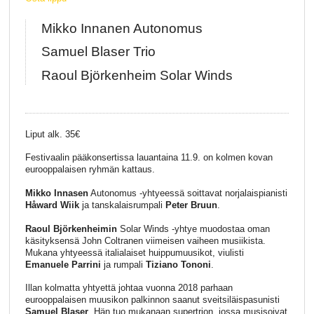
Mikko Innanen Autonomus
Samuel Blaser Trio
Raoul Björkenheim Solar Winds
Liput alk. 35€
Festivaalin pääkonsertissa lauantaina 11.9. on kolmen kovan
eurooppalaisen ryhmän kattaus.
Mikko Innasen
Autonomus -yhtyeessä soittavat norjalaispianisti
Håward Wiik
ja tanskalaisrumpali
Peter Bruun
.
Raoul Björkenheimin
Solar Winds -yhtye muodostaa oman
käsityksensä John Coltranen viimeisen vaiheen musiikista.
Mukana yhtyeessä italialaiset huippumuusikot, viulisti
Emanuele Parrini
ja rumpali
Tiziano Tononi
.
Illan kolmatta yhtyettä johtaa vuonna 2018 parhaan
eurooppalaisen muusikon palkinnon saanut sveitsiläispasunisti
Samuel Blaser
. Hän tuo mukanaan supertrion, jossa musisoivat