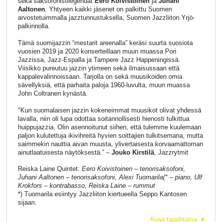
sekä saksofonistilegendat
Eero Koivistoinen
ja
Juhani
Aaltonen
. Yhtyeen kaikki jäsenet on palkittu Suomen
arvostetuimmalla jazztunnustuksella, Suomen Jazzliiton Yrjö-
palkinnolla.
Tämä suomijazzin “mestarit areenalla” keräsi suurta suosiota
vuosien 2019 ja 2020 konserteillaan muun muassa Pori
Jazzissa, Jazz-Espalla ja Tampere Jazz Happeningissä.
Viisikko pureutuu jazzin ytimeen sekä ilmaisussaan että
kappalevalinnoissaan. Tarjolla on sekä muusikoiden omia
sävellyksiä, että parhaita paloja 1960-luvulta, muun muassa
John Coltranen kynästä.
"Kun suomalaisen jazzin kokeneimmat muusikot olivat yhdessä
lavalla, niin oli lupa odottaa soitannollisesti hienosti tulkittua
huippujazzia. Olin asennoitunut siihen, että tulemme kuulemaan
paljon kulutettuja ikivihreitä hyvien soittajien tulkitsemana, mutta
saimmekin nauttia aivan muusta, ylivertaisesta korvaamattoman
ainutlaatuisesta näytöksestä.” –
Jouko Kirstilä
, Jazzrytmit
Reiska Laine Quintet:
Eero Koivistoinen – tenorisaksofoni,
Juhani Aaltonen – tenorisaksofoni, Alexi Tuomarila(* – piano, Ulf
Krokfors – kontrabasso, Reiska Laine – rummut
*) Tuomarila esiintyy Jazzliiton kiertueella Seppo Kantosen
sijaan.
Avaa tapahtuma