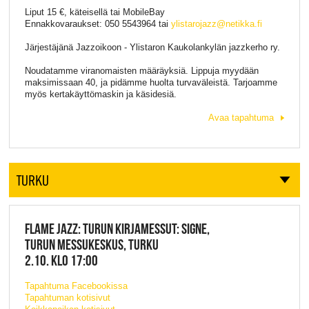
Liput 15 €, käteisellä tai MobileBay
Ennakkovaraukset: 050 5543964 tai
ylistarojazz@netikka.fi
Järjestäjänä Jazzoikoon - Ylistaron Kaukolankylän jazzkerho ry.
Noudatamme viranomaisten määräyksiä. Lippuja myydään
maksimissaan 40, ja pidämme huolta turvaväleistä. Tarjoamme
myös kertakäyttömaskin ja käsidesiä.
Avaa tapahtuma
TURKU
FLAME JAZZ: TURUN KIRJAMESSUT: SIGNE,
TURUN MESSUKESKUS, TURKU
2.10. KLO 17:00
Tapahtuma Facebookissa
Tapahtuman kotisivut