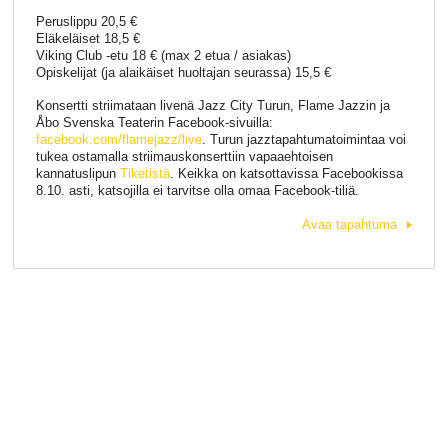
Peruslippu 20,5 €
Eläkeläiset 18,5 €
Viking Club -etu 18 € (max 2 etua / asiakas)
Opiskelijat (ja alaikäiset huoltajan seurassa) 15,5 €
Konsertti striimataan livenä Jazz City Turun, Flame Jazzin ja
Åbo Svenska Teaterin Facebook-sivuilla:
facebook.com/flamejazz/live
. Turun jazztapahtumatoimintaa voi
tukea ostamalla striimauskonserttiin vapaaehtoisen
kannatuslipun
Tiketistä
. Keikka on katsottavissa Facebookissa
8.10. asti, katsojilla ei tarvitse olla omaa Facebook-tiliä.
Avaa tapahtuma