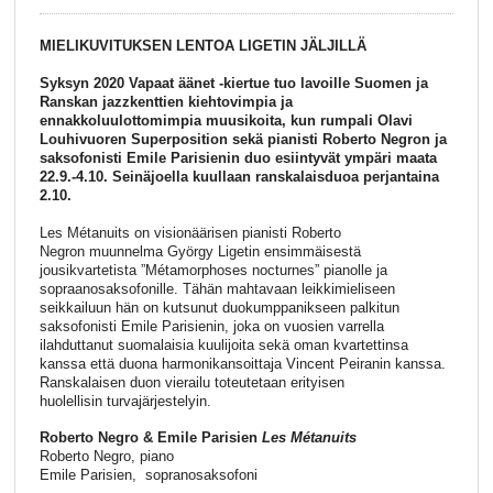
MIELIKUVITUKSEN LENTOA LIGETIN JÄLJILLÄ
Syksyn 2020 Vapaat äänet -kiertue tuo lavoille Suomen ja
Ranskan jazzkenttien kiehtovimpia ja
ennakkoluulottomimpia muusikoita, kun rumpali Olavi
Louhivuoren Superposition sekä pianisti Roberto Negron ja
saksofonisti Emile Parisienin duo esiintyvät ympäri maata
22.9.-4.10. Seinäjoella kuullaan ranskalaisduoa perjantaina
2.10.
Les Métanuits on visionäärisen pianisti Roberto
Negron muunnelma György Ligetin ensimmäisestä
jousikvartetista ”Métamorphoses nocturnes” pianolle ja
sopraanosaksofonille. Tähän mahtavaan leikkimieliseen
seikkailuun hän on kutsunut duokumppanikseen palkitun
saksofonisti Emile Parisienin, joka on vuosien varrella
ilahduttanut suomalaisia kuulijoita sekä oman kvartettinsa
kanssa että duona harmonikansoittaja Vincent Peiranin kanssa.
Ranskalaisen duon vierailu toteutetaan erityisen
huolellisin turvajärjestelyin.
Roberto Negro & Emile Parisien
Les Métanuits
Roberto Negro, piano
Emile Parisien, sopranosaksofoni