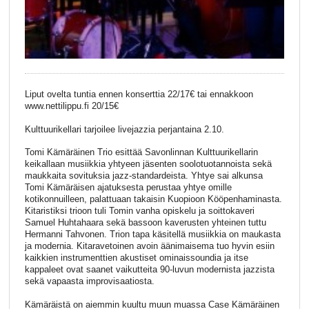
Liput ovelta tuntia ennen konserttia 22/17€ tai ennakkoon
www.nettilippu.fi 20/15€
Kulttuurikellari tarjoilee livejazzia perjantaina 2.10.
Tomi Kämäräinen Trio esittää Savonlinnan Kulttuurikellarin
keikallaan musiikkia yhtyeen jäsenten soolotuotannoista sekä
maukkaita sovituksia jazz-standardeista. Yhtye sai alkunsa
Tomi Kämäräisen ajatuksesta perustaa yhtye omille
kotikonnuilleen, palattuaan takaisin Kuopioon Kööpenhaminasta.
Kitaristiksi trioon tuli Tomin vanha opiskelu ja soittokaveri
Samuel Huhtahaara sekä bassoon kaverusten yhteinen tuttu
Hermanni Tahvonen. Trion tapa käsitellä musiikkia on maukasta
ja modernia. Kitaravetoinen avoin äänimaisema tuo hyvin esiin
kaikkien instrumenttien akustiset ominaissoundia ja itse
kappaleet ovat saanet vaikutteita 90-luvun modernista jazzista
sekä vapaasta improvisaatiosta.
Kämäräistä on aiemmin kuultu muun muassa Case Kämäräinen