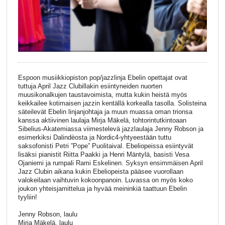
Espoon musiikkiopiston pop/jazzlinja Ebelin opettajat ovat
tuttuja April Jazz Clubillakin esiintyneiden nuorten
muusikonalkujen taustavoimista, mutta kukin heistä myös
keikkailee kotimaisen jazzin kentällä korkealla tasolla. Solisteina
säteilevät Ebelin linjanjohtaja ja muun muassa oman trionsa
kanssa aktiivinen laulaja Mirja Mäkelä, tohtorintutkintoaan
Sibelius-Akatemiassa viimestelevä jazzlaulaja Jenny Robson ja
esimerkiksi Dalindèosta ja Nordic4-yhtyeestään tuttu
saksofonisti Petri ”Pope” Puolitaival. Ebeliopeissa esiintyvät
lisäksi pianistit Riitta Paakki ja Henri Mäntylä, basisti Vesa
Ojaniemi ja rumpali Rami Eskelinen. Syksyn ensimmäisen April
Jazz Clubin aikana kukin Ebeliopeista pääsee vuorollaan
valokeilaan vaihtuvin kokoonpanoin. Luvassa on myös koko
joukon yhteisjamittelua ja hyvää meininkiä taattuun Ebelin
tyyliin!
Jenny Robson, laulu
Mirja Mäkelä, laulu