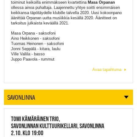
toiminut keikoilla enimmäkseen kvartettina
Masa Orpanan
ollessa ainoa puhaltaja. Laajennettu yhtye soitti ensimmäisen
keikkansa täpötäydelle klubille talvella 2020. Uusi kokoonpano
äänittää Orpanan uutta musiikkia kesällä 2020. Äänitteet on
tarkoitus julkaista keväällä 2021.
Masa Orpana - saksofoni
Aino Heikkonen - saksofoni
Tuomas Heinonen - saksofoni
Jonni Seppälä - kitara, laulu
Ville Vallila - basso
Juppo Paavola - rummut
Avaa tapahtuma
SAVONLINNA
TOMI KÄMÄRÄINEN TRIO,
SAVONLINNAN KULTTUURIKELLARI, SAVONLINNA
2.10. KLO 19:00