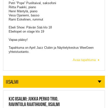
Petri ”Pope” Puolitaival, saksofoni
Riitta Paakki, piano
Henri Mäntylä, piano
Vesa Ojaniemi, basso
Rami Eskelinen, rummut
Ebeli Show: Päivän Sää klo 18
Ebeliopet on stage klo 19
Vapaa pääsy!
Tapahtuma on April Jazz Clubin ja Näyttelykeskus WeeGeen
yhteistuotanto.
Avaa tapahtuma
IISALMI
KJC IISALMI: JUKKA PERKO TRIO,
RAVINTOLA RAATIHUONE, IISALMI