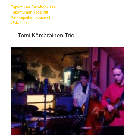
Tapahtuma Facebookissa
Tapahtuman kotisivut
Keikkapaikan kotisivut
Osta lippu
Tomi Kämäräinen Trio