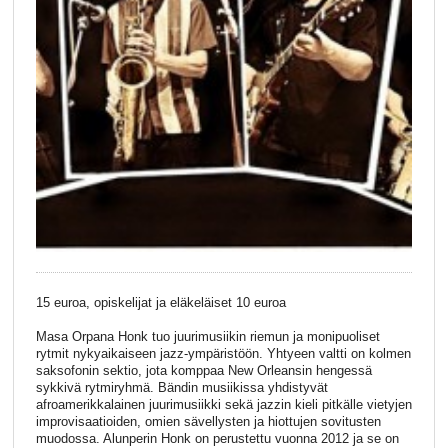
15 euroa, opiskelijat ja eläkeläiset 10 euroa
Masa Orpana Honk tuo juurimusiikin riemun ja monipuoliset
rytmit nykyaikaiseen jazz-ympäristöön. Yhtyeen valtti on kolmen
saksofonin sektio, jota komppaa New Orleansin hengessä
sykkivä rytmiryhmä. Bändin musiikissa yhdistyvät
afroamerikkalainen juurimusiikki sekä jazzin kieli pitkälle vietyjen
improvisaatioiden, omien sävellysten ja hiottujen sovitusten
muodossa. Alunperin Honk on perustettu vuonna 2012 ja se on