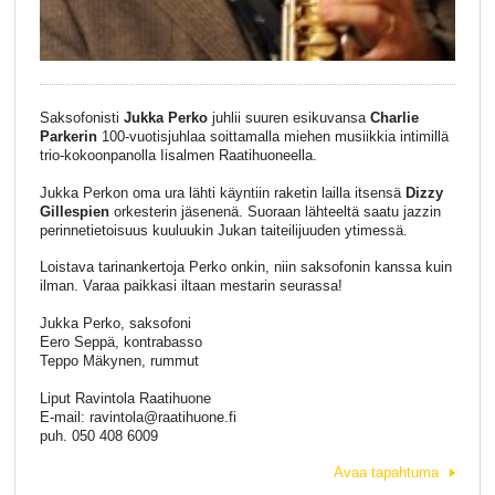
Saksofonisti
Jukka Perko
juhlii suuren esikuvansa
Charlie
Parkerin
100-vuotisjuhlaa soittamalla miehen musiikkia intimillä
trio-kokoonpanolla Iisalmen Raatihuoneella.
Jukka Perkon oma ura lähti käyntiin raketin lailla itsensä
Dizzy
Gillespien
orkesterin jäsenenä. Suoraan lähteeltä saatu jazzin
perinnetietoisuus kuuluukin Jukan taiteilijuuden ytimessä.
Loistava tarinankertoja Perko onkin, niin saksofonin kanssa kuin
ilman. Varaa paikkasi iltaan mestarin seurassa!
Jukka Perko, saksofoni
Eero Seppä, kontrabasso
Teppo Mäkynen, rummut
Liput Ravintola Raatihuone
E-mail: ravintola@raatihuone.fi
puh. 050 408 6009
Avaa tapahtuma