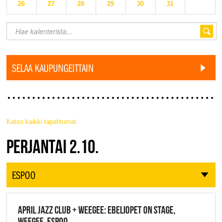
26
27
28
29
30
31
SELAA KAUPUNGEITTAIN
Katso kaikki tapahtumat
JAZZ FINLAND LIVE
PERJANTAI 2.10.
ESPOO
APRIL JAZZ CLUB + WEEGEE: EBELIOPET ON STAGE,
WEEGEE, ESPOO