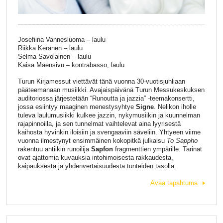
Josefiina Vannesluoma – laulu
Riikka Keränen – laulu
Selma Savolainen – laulu
Kaisa Mäensivu – kontrabasso, laulu
Turun Kirjamessut viettävät tänä vuonna 30-vuotisjuhliaan
pääteemanaan musiikki. Avajaispäivänä Turun Messukeskuksen
auditoriossa järjestetään “Runoutta ja jazzia” -teemakonsertti,
jossa esiintyy maaginen menestysyhtye
Signe
. Nelikon iholle
tuleva laulumusiikki kulkee jazzin, nykymusiikin ja kuunnelman
rajapinnoilla, ja sen tunnelmat vaihtelevat aina lyyrisestä
kaihosta hyvinkin iloisiin ja svengaaviin säveliin. Yhtyeen viime
vuonna ilmestynyt ensimmäinen kokopitkä julkaisu
To Sappho
rakentuu antiikin runoilija
Sapfon
fragmenttien ympärille. Tarinat
ovat ajattomia kuvauksia intohimoisesta rakkaudesta,
kaipauksesta ja yhdenvertaisuudesta tunteiden tasolla.
Avaa tapahtuma