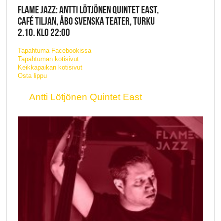
FLAME JAZZ: ANTTI LÖTJÖNEN QUINTET EAST,
CAFÉ TILJAN, ÅBO SVENSKA TEATER, TURKU
2.10. KLO 22:00
Tapahtuma Facebookissa
Tapahtuman kotisivut
Keikkapaikan kotisivut
Osta lippu
Antti Lötjönen Quintet East