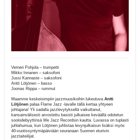
Verneri Pohjola – trumpetti
Mikko Innanen – saksofoni
Jussi Kannaste – saksofoni
Antti Lötjönen – basso
Joonas Riippa – rummut
Maamme keskeisimpiin jazzmuusikoihin lukeutuva
Antti
Lötjönen
palaa Flame Jazz -lavalle tällä kertaa yhtyeen
johtajana! Yli sadalla jazzlevytyksellä vaikuttanut,
kansainvälisesti arvostettu basisti julkaisee keväällä odotetun
soolodebyyttinsä We Jazz Recordsin kautta. Luvassa on tuplasti
juhlahumua, kun Lötjönen juhlistaa levynjulkaisun lisäksi myös
40-vuotissyntymäpäiviään seuranaan Suomen eturivin
jazztaiteilijat.