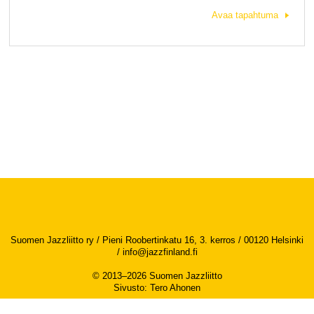
Avaa tapahtuma
Suomen Jazzliitto ry / Pieni Roobertinkatu 16, 3. kerros / 00120 Helsinki
/
info@jazzfinland.fi
© 2013–2026 Suomen Jazzliitto
Sivusto
:
Tero Ahonen
Saavutettavuusseloste