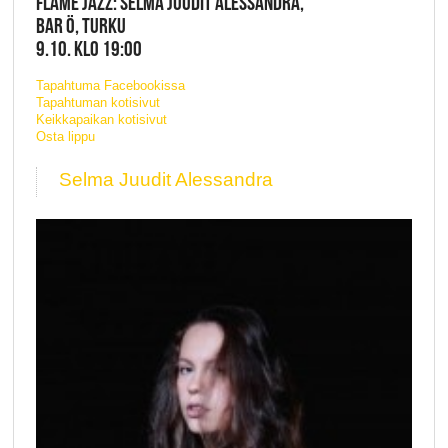
FLAME JAZZ: SELMA JUUDIT ALESSANDRA,
BAR Ö, TURKU
9.10. KLO 19:00
Tapahtuma Facebookissa
Tapahtuman kotisivut
Keikkapaikan kotisivut
Osta lippu
Selma Juudit Alessandra