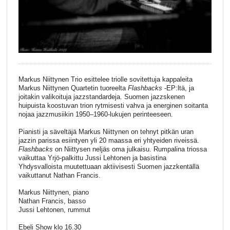
Markus Niittynen Trio esittelee triolle sovitettuja kappaleita
Markus Niittynen Quartetin tuoreelta
Flashbacks
-EP:ltä, ja
joitakin valikoituja jazzstandardeja. Suomen jazzskenen
huipuista koostuvan trion rytmisesti vahva ja energinen soitanta
nojaa jazzmusiikin 1950–1960-lukujen perinteeseen.
Pianisti ja säveltäjä Markus Niittynen on tehnyt pitkän uran
jazzin parissa esiintyen yli 20 maassa eri yhtyeiden riveissä.
Flashbacks
on Niittysen neljäs oma julkaisu. Rumpalina triossa
vaikuttaa Yrjö-palkittu Jussi Lehtonen ja basistina
Yhdysvalloista muutettuaan aktiivisesti Suomen jazzkentällä
vaikuttanut Nathan Francis.
Markus Niittynen, piano
Nathan Francis, basso
Jussi Lehtonen, rummut
Ebeli Show klo 16.30