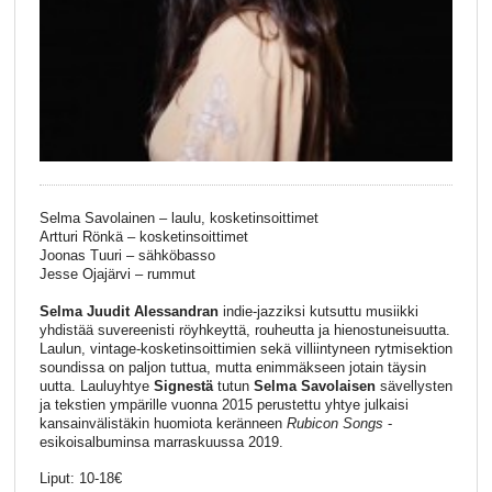
Selma Savolainen – laulu, kosketinsoittimet
Artturi Rönkä – kosketinsoittimet
Joonas Tuuri – sähköbasso
Jesse Ojajärvi – rummut
Selma Juudit Alessandran
indie-jazziksi kutsuttu musiikki
yhdistää suvereenisti röyhkeyttä, rouheutta ja hienostuneisuutta.
Laulun, vintage-kosketinsoittimien sekä villiintyneen rytmisektion
soundissa on paljon tuttua, mutta enimmäkseen jotain täysin
uutta. Lauluyhtye
Signestä
tutun
Selma Savolaisen
sävellysten
ja tekstien ympärille vuonna 2015 perustettu yhtye julkaisi
kansainvälistäkin huomiota keränneen
Rubicon Songs
-
esikoisalbuminsa marraskuussa 2019.
Liput: 10-18€