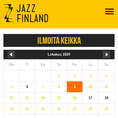
Menu
ILMOITA KEIKKA
Lokakuu 2020
Ma
Ti
Ke
To
Pe
La
Su
1
2
3
4
5
6
7
8
9
10
11
12
13
14
15
16
17
18
19
20
21
22
23
24
25