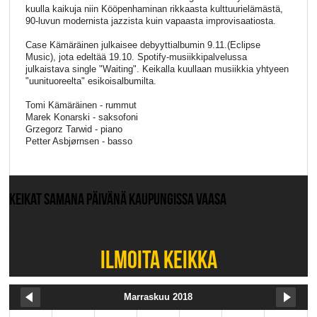
kuulla kaikuja niin Kööpenhaminan rikkaasta kulttuurielämästä,
90-luvun modernista jazzista kuin vapaasta improvisaatiosta.
Case Kämäräinen julkaisee debyyttialbumin 9.11.(Eclipse
Music), jota edeltää 19.10. Spotify-musiikkipalvelussa
julkaistava single "Waiting". Keikalla kuullaan musiikkia yhtyeen
"uunituoreelta" esikoisalbumilta.
Tomi Kämäräinen - rummut
Marek Konarski - saksofoni
Grzegorz Tarwid - piano
Petter Asbjørnsen - basso
KEIKAT SAMANA PÄIVÄNÄ KAUPUNGISSA VAASA
Ei muita keikkoja.
ILMOITA KEIKKA
Marraskuu 2018