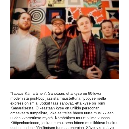
”Tapaus Kämäräinen”. Sanotaan, että kyse on 90-luvun
modernista post-bop jazzista maustettuna hyppysellisellä
expressionismia. Jotkut taas sanovat, että kyse on Tomi
Kämäräisestä. Oikeastaan kyse on uniikin persoonan
omaavasta rumpalista, joka esittelee hänen uutta musiikkiaan
uuden kvartettinsa myötä. Kämäräinen muutti viime vuonna
Kööpenhaminaan, jonka seurauksena hänen musiikkinsa huokuu
uuden lehden kääntämisen tuomaa energiaa. Sävellyksistä voi