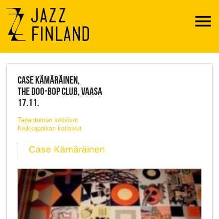
Menu
JAZZ FINLAND LIVE
CASE KÄMÄRÄINEN,
THE DOO-BOP CLUB, VAASA
17.11.
Tapahtuman kotisivut
Keikkapaikan kotisivut
Case Kämäräinen