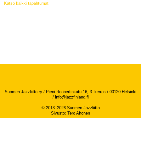
Katso kaikki tapahtumat
Suomen Jazzliitto ry / Pieni Roobertinkatu 16, 3. kerros / 00120 Helsinki
/
info@jazzfinland.fi
© 2013–2026 Suomen Jazzliitto
Sivusto
:
Tero Ahonen
Saavutettavuusseloste