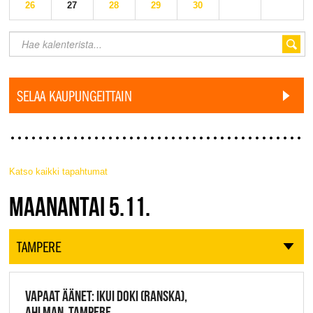
26
27
28
29
30
SELAA KAUPUNGEITTAIN
Katso kaikki tapahtumat
JAZZ FINLAND LIVE
MAANANTAI 5.11.
TAMPERE
VAPAAT ÄÄNET: IKUI DOKI (RANSKA),
AHLMAN, TAMPERE