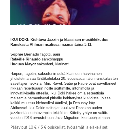
IKUI DOKI: Kiehtova Jazzin ja klassisen musiikkikudos
Ranskasta Ahlmaninsalissa maanantaina 5.11,
Sophie Bernado
fagotti, ääni
Rafaëlle Rinaudo
sähköharppu
Hugues Mayot
saksofoni, klarinetti
Harpun, fagotin, saksofonin sekä klarinetin harvinainen
yhdistelmä saa lähtökohdaksi 20. vuosisadan alun ranskalaisten
säveltäjien teoksia. Mm. Ravel, Satie ja Fauré ovat säveltäneet
rikkaan repertuaarin noille soittimille, intohimolla ja
innovatiivisella otteella. Ikui Doki hakee omia esteettisiä
maisemia harmonisesti pitkälle kehitetyistä kuvioista, joissa
kaikki muuttuu kiehtoviksi ääniksi, ja Debussy käy
Afrikassa! Ikui Dokin soittajat kuuluvat Ranskan uuden
jazzkentän kiehtovimpiin tekijöihin. Kiitetty yhtye on valittu
vuoden 2018 arvostettuun Jazz Migration -kiertueohjelmaan.
Pääsyiput 10 € / 5
€
opiskelijat, työttämät ja eläkeläiset,