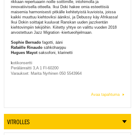
rikkaan repertuaarin noille soittimille, intohimolla ja
innovatiivisella otteella. Ikui Doki hakee omia esteettisiä
maisemia harmonisesti pitkälle kehitetyistä kuvioista, joissa
kaikki muuttuu kiehtoviksi ääniksi, ja Debussy käy Afrikassa!
Ikui Dokin soittajat kuuluvat Ranskan uuden jazzkentän
kiehtovimpiin tekijöihin. Kiitetty yhtye on valittu vuoden 2018
arvostettuun Jazz Migration -kiertueohjelmaan.
Sophie Bernado
fagotti, ääni
Rafaëlle Rinaudo
sähköharppu
Hugues Mayot
saksofoni, klarinetti
k
otikonsertti
Perälänraitti
3,A 1 FI-60200
Varaukset: Marita Nyrhinen 050 5543964
Avaa tapahtuma
VITROLLES