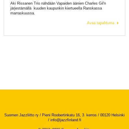
Aki Rissanen Trio nähdään Vapaiden äänien Charles Gil'n
järjestämällä kuuden kaupunkin kiertueella Ranskassa
marraskuussa.
Avaa tapahtuma
Suomen Jazzliitto ry / Pieni Roobertinkatu 16, 3. kerros / 00120 Helsinki
/
info@jazzfinland.fi