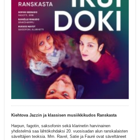
Kiehtova Jazzin ja klassisen musiikkikudos Ranskasta
Harpun, fagotin, saksofonin sekä klarinetin harvinainen
yhdistelmä saa lähtökohdaksi 20. vuosisadan alun ranskalaisten
säveltäjien teoksia. Mm. Ravel, Satie ja Fauré ovat säveltäneet