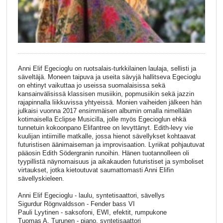
Anni Elif Egecioglu on ruotsalais-turkkilainen laulaja, sellisti ja
säveltäjä. Moneen taipuva ja useita sävyjä hallitseva Egecioglu
on ehtinyt vaikuttaa jo useissa suomalaisissa sekä
kansainvälisissä klassisen musiikin, popmusiikin sekä jazzin
rajapinnalla liikkuvissa yhtyeissä. Monien vaiheiden jälkeen hän
julkaisi vuonna 2017 ensimmäisen albumin omalla nimellään
kotimaisella Eclipse Musicilla, jolle myös Egecioglun ehkä
tunnetuin kokoonpano Elifantree on levyttänyt. Edith-levy vie
kuulijan intiimille matkalle, jossa hienot sävellykset kohtaavat
futuristisen äänimaiseman ja improvisaation. Lyriikat pohjautuvat
pääosin Edith Södergranin runoihin. Hänen tuotannolleen oli
tyypillistä näynomaisuus ja aikakauden futuristiset ja symboliset
virtaukset, jotka kietoutuvat saumattomasti Anni Elifin
sävellyskieleen.
Anni Elif Egecioglu - laulu, syntetisaattori, sävellys
Sigurdur Rögnvaldsson - Fender bass VI
Pauli Lyytinen - saksofoni, EWI, efektit, rumpukone
Tuomas A. Turunen - piano, syntetisaattori