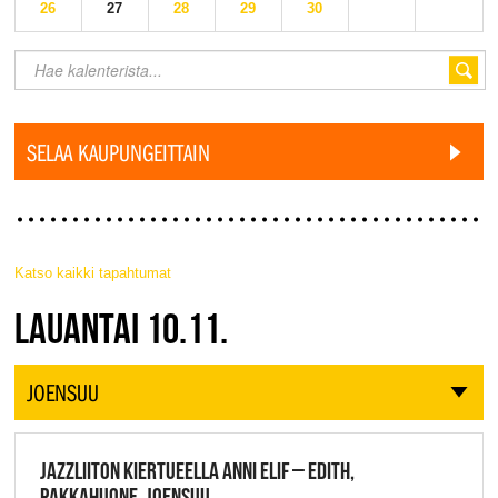
26
27
28
29
30
SELAA KAUPUNGEITTAIN
Katso kaikki tapahtumat
JAZZ FINLAND LIVE
LAUANTAI 10.11.
JOENSUU
JAZZLIITON KIERTUEELLA ANNI ELIF – EDITH,
PAKKAHUONE, JOENSUU