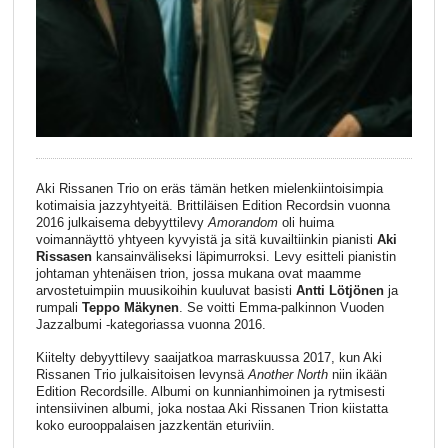
Aki Rissanen Trio on eräs tämän hetken mielenkiintoisimpia
kotimaisia jazzyhtyeitä. Brittiläisen Edition Recordsin vuonna
2016 julkaisema debyyttilevy
Amorandom
oli huima
voimannäyttö yhtyeen kyvyistä ja sitä kuvailtiinkin pianisti
Aki
Rissasen
kansainväliseksi läpimurroksi. Levy esitteli pianistin
johtaman yhtenäisen trion, jossa mukana ovat maamme
arvostetuimpiin muusikoihin kuuluvat basisti
Antti Lötjönen
ja
rumpali
Teppo Mäkynen
. Se voitti Emma-palkinnon Vuoden
Jazzalbumi -kategoriassa vuonna 2016.
Kiitelty debyyttilevy saaijatkoa marraskuussa 2017, kun Aki
Rissanen Trio julkaisitoisen levynsä
Another North
niin ikään
Edition Recordsille. Albumi on kunnianhimoinen ja rytmisesti
intensiivinen albumi, joka nostaa Aki Rissanen Trion kiistatta
koko eurooppalaisen jazzkentän eturiviin.