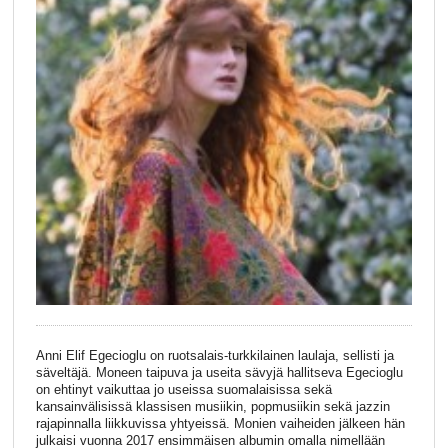
Anni Elif Egecioglu on ruotsalais-turkkilainen laulaja, sellisti ja
säveltäjä. Moneen taipuva ja useita sävyjä hallitseva Egecioglu
on ehtinyt vaikuttaa jo useissa suomalaisissa sekä
kansainvälisissä klassisen musiikin, popmusiikin sekä jazzin
rajapinnalla liikkuvissa yhtyeissä. Monien vaiheiden jälkeen hän
julkaisi vuonna 2017 ensimmäisen albumin omalla nimellään