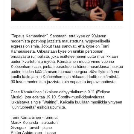
”Tapaus Kämäräinen”. Sanotaan, että kyse on 90-luvun
modernista post-bop jazzista maustettuna hyppysellisellä
expressionismia. Jotkut taas sanovat, että kyse on Tomi
Kämäräisestä. Oikeastaan kyse on uniikin persoonan
omaavasta rumpalista, joka esittelee hänen uutta musiikkiaan
uuden kvartettinsa myötä. Kämäräinen muutti viime vuonna
Kööpenhaminaan, jonka seurauksena hänen musiikkinsa huokuu
uuden lehden kääntämisen tuomaa energiaa. Sävellyksistä voi
kuulla kaikuja niin Kööpenhaminan rikkaasta kulttuurielämästä,
90-luvun modernista jazzista kuin vapaasta improvisaatiosta.
Case Kämäräinen julkaisee debyyttialbumin 9.11.(Eclipse
Music), jota edeltää 19.10. Spotify-musiikkipalvelussa
julkaistava single "Waiting". Keikalla kuullaan musiikkia yhtyeen
"uunituoreelta" esikoisalbumilta.
Tomi Kämäräinen - rummut
Marek Konarski - saksofoni
Grzegorz Tarwid - piano
Petter Asbjørnsen - basso