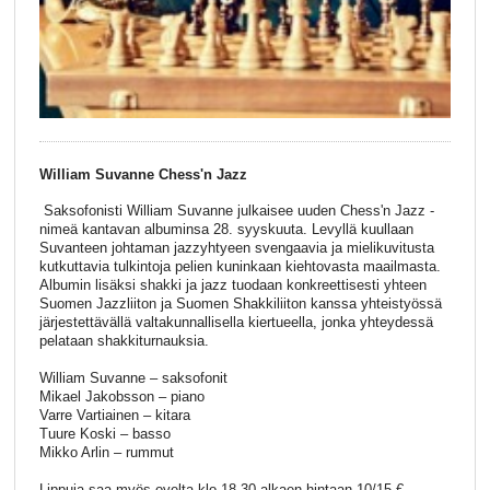
William Suvanne Chess'n Jazz
Saksofonisti William Suvanne julkaisee uuden Chess'n Jazz -
nimeä kantavan albuminsa 28. syyskuuta. Levyllä kuullaan
Suvanteen johtaman jazzyhtyeen svengaavia ja mielikuvitusta
kutkuttavia tulkintoja pelien kuninkaan kiehtovasta maailmasta.
Albumin lisäksi shakki ja jazz tuodaan konkreettisesti yhteen
Suomen Jazzliiton ja Suomen Shakkiliiton kanssa yhteistyössä
järjestettävällä valtakunnallisella kiertueella, jonka yhteydessä
pelataan shakkiturnauksia.
William Suvanne – saksofonit
Mikael Jakobsson – piano
Varre Vartiainen – kitara
Tuure Koski – basso
Mikko Arlin – rummut
Lippuja saa myös ovelta klo 18.30 alkaen hintaan 10/15 €