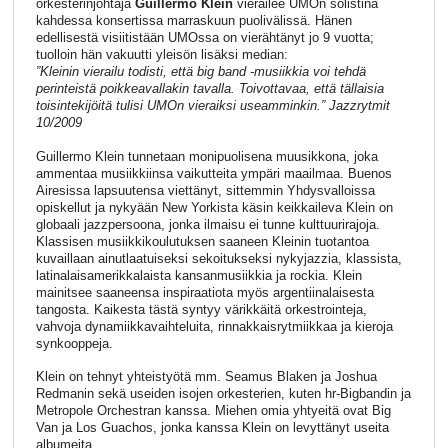
orkesterinjohtaja
Guillermo Klein
vierailee UMOn solistina
kahdessa konsertissa marraskuun puolivälissä. Hänen
edellisestä visiitistään UMOssa on vierähtänyt jo 9 vuotta;
tuolloin hän vakuutti yleisön lisäksi median:
”
Kleinin vierailu todisti, että big band -musiikkia voi tehdä
perinteistä poikkeavallakin tavalla. Toivottavaa, että tällaisia
toisintekijöitä tulisi UMOn vieraiksi useamminkin.
” Jazzrytmit
10/2009
Guillermo Klein tunnetaan monipuolisena muusikkona, joka
ammentaa musiikkiinsa vaikutteita ympäri maailmaa. Buenos
Airesissa lapsuutensa viettänyt, sittemmin Yhdysvalloissa
opiskellut ja nykyään New Yorkista käsin keikkaileva Klein on
globaali jazzpersoona, jonka ilmaisu ei tunne kulttuurirajoja.
Klassisen musiikkikoulutuksen saaneen Kleinin tuotantoa
kuvaillaan ainutlaatuiseksi sekoitukseksi nykyjazzia, klassista,
latinalaisamerikkalaista kansanmusiikkia ja rockia. Klein
mainitsee saaneensa inspiraatiota myös argentiinalaisesta
tangosta. Kaikesta tästä syntyy värikkäitä orkestrointeja,
vahvoja dynamiikkavaihteluita, rinnakkaisrytmiikkaa ja kieroja
synkooppeja.
Klein on tehnyt yhteistyötä mm. Seamus Blaken ja Joshua
Redmanin sekä useiden isojen orkesterien, kuten hr-Bigbandin ja
Metropole Orchestran kanssa. Miehen omia yhtyeitä ovat Big
Van ja Los Guachos, jonka kanssa Klein on levyttänyt useita
albumeita.