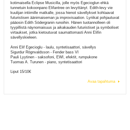
kotimaisella Eclipse Musicilla, jolle myös Egecioglun ehkä
tunnetuin kokoonpano Elifantree on levyttänyt. Edith-levy vie
kuulijan intiimille matkalle, jossa hienot sävellykset kohtaavat
futuristisen äänimaiseman ja improvisaation. Lyriikat pohjautuvat
pääosin Edith Södergranin runoihin. Hänen tuotannolleen oli
tyypillistä näynomaisuus ja aikakauden futuristiset ja symboliset
virtaukset, jotka kietoutuvat saumattomasti Anni Elifin
sävellyskieleen.
Anni Elif Egecioglu - laulu, syntetisaattori, sävellys
Sigurdur Rögnvaldsson - Fender bass VI
Pauli Lyytinen - saksofoni, EWI, efektit, rumpukone
Tuomas A. Turunen - piano, syntetisaattori
Liput 15/10€
Avaa tapahtuma