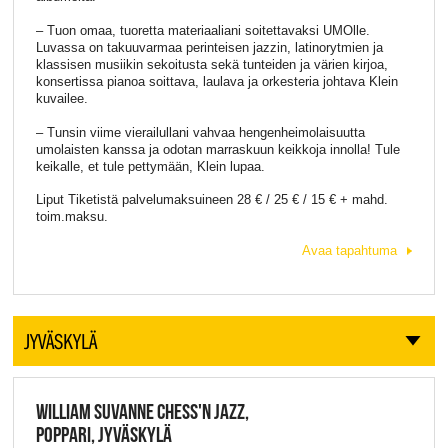
– Tuon omaa, tuoretta materiaaliani soitettavaksi UMOlle.
Luvassa on takuuvarmaa perinteisen jazzin, latinorytmien ja
klassisen musiikin sekoitusta sekä tunteiden ja värien kirjoa,
konsertissa pianoa soittava, laulava ja orkesteria johtava Klein
kuvailee.
– Tunsin viime vierailullani vahvaa hengenheimolaisuutta
umolaisten kanssa ja odotan marraskuun keikkoja innolla! Tule
keikalle, et tule pettymään, Klein lupaa.
Liput Tiketistä palvelumaksuineen 28 € / 25 € / 15 € + mahd.
toim.maksu.
Avaa tapahtuma
JYVÄSKYLÄ
WILLIAM SUVANNE CHESS'N JAZZ,
POPPARI, JYVÄSKYLÄ