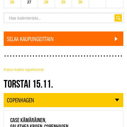
26
27
28
29
30
SELAA KAUPUNGEITTAIN
Katso kaikki tapahtumat
JAZZ FINLAND LIVE
TORSTAI 15.11.
COPENHAGEN
CASE KÄMÄRÄINEN,
GALATHEA KROEN, COPENHAGEN