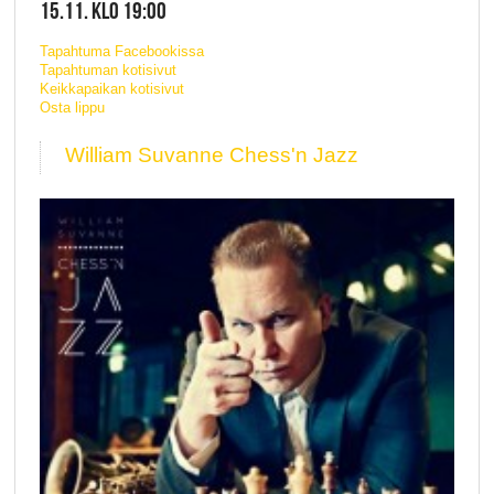
15.11. KLO 19:00
Tapahtuma Facebookissa
Tapahtuman kotisivut
Keikkapaikan kotisivut
Osta lippu
William Suvanne Chess'n Jazz