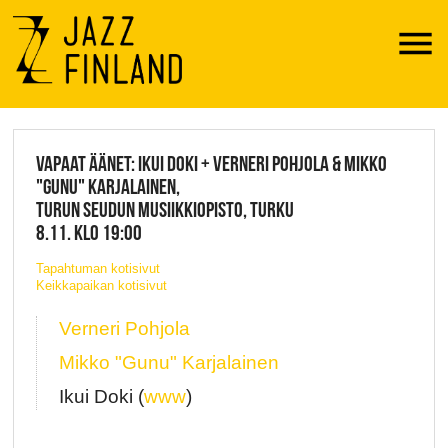
Menu
JAZZ FINLAND LIVE
VAPAAT ÄÄNET: IKUI DOKI + VERNERI POHJOLA & MIKKO
"GUNU" KARJALAINEN,
TURUN SEUDUN MUSIIKKIOPISTO, TURKU
8.11. KLO 19:00
Tapahtuman kotisivut
Keikkapaikan kotisivut
Verneri Pohjola
Mikko "Gunu" Karjalainen
Ikui Doki (
www
)