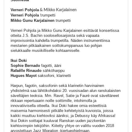
Verneri Pohjola
& Mikko Karjalainen
Verneri Pohjola
rumpetti
t
Mikko Gunu Karjalainen
trumpetti
Verneri Pohjola ja Mikko Gunu Karjalainen esittävät konsertissa
otteita J.S. Bachin soolosellosarjoista sekä vapaata
improvisointia kahdella trumpetilla. Näiden instrumenttinsa
mestarien pitkäaikainen soittokumppanuus luo pohjan
sielukkaalle musiikilliselle kohtaamiselle.
Ikui Doki
Sophie Bernado
fagotti, ääni
Rafaëlle Rinaudo
sähköharppu
Hugues Mayot
saksofoni, klarinetti
Harpun, fagotin, saksofonin sekä klarinetin harvinainen
yhdistelmä saa lähtökohdaksi 20. vuosisadan alun ranskalaisten
säveltäjien teoksia. Mm. Ravel, Satie ja Fauré ovat säveltäneet
rikkaan repertuaarin noille soittimille, intohimolla ja
innovatiivisella otteella. Ikui Doki hakee omia esteettisiä
maisemia harmonisesti pitkälle kehitetyistä kuvioista, joissa
kaikki muuttuu kiehtoviksi ääniksi, ja Debussy käy Afrikassa!
Ikui Dokin soittajat kuuluvat Ranskan uuden jazzkentän
kiehtovimpiin tekijöihin. Kiitetty yhtye on valittu vuoden 2018
arvostettuun Jazz Migration -kiertueohjelmaan.