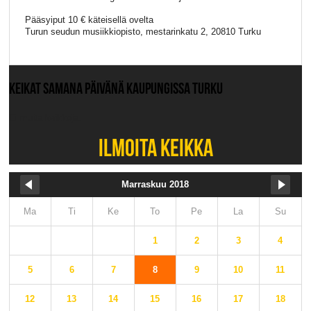
Pääsyiput 10 € käteisellä ovelta
Turun seudun musiikkiopisto, mestarinkatu 2, 20810 Turku
KEIKAT SAMANA PÄIVÄNÄ KAUPUNGISSA TURKU
Ei muita keikkoja.
ILMOITA KEIKKA
Marraskuu 2018
Ma
Ti
Ke
To
Pe
La
Su
1
2
3
4
5
6
7
8
9
10
11
12
13
14
15
16
17
18