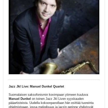
Jazz Jkl Live: Manuel Dunkel Quartet
Suomalaisen saksofonismin kovimpaan ytimeen kuuluva
Manuel Dunkel
on toinen Jazz Jkl Liven syyskauden
pääartisteista. Uudella kokoonpanollaan hän esittää tuoreinta
ohjelmistoaan, jossa melodisuus ja jazzin perinne yhdistyvät