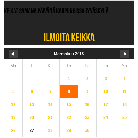
KEIKAT SAMANA PÄIVÄNÄ KAUPUNGISSA JYVÄSKYLÄ
Ei muita keikkoja.
ILMOITA KEIKKA
Marraskuu 2018
Ma
Ti
Ke
To
Pe
La
Su
1
2
3
4
5
6
7
8
9
10
11
12
13
14
15
16
17
18
19
20
21
22
23
24
25
26
27
28
29
30