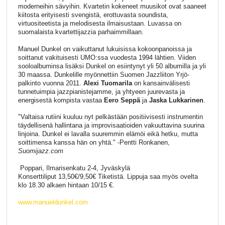
moderneihin sävyihin. Kvartetin kokeneet muusikot ovat saaneet
kiitosta erityisesti svengistä, erottuvasta soundista,
virtuositeetista ja melodisesta ilmaisustaan. Luvassa on
suomalaista kvartettijazzia parhaimmillaan.
Manuel Dunkel on vaikuttanut lukuisissa kokoonpanoissa ja
soittanut vakituisesti UMO:ssa vuodesta 1994 lähtien. Viiden
sooloalbuminsa lisäksi Dunkel on esiintynyt yli 50 albumilla ja yli
30 maassa. Dunkelille myönnettiin Suomen Jazzliiton Yrjö-
palkinto vuonna 2011.
Alexi Tuomarila
on kansainvälisesti
tunnetuimpia jazzpianistejamme, ja yhtyeen juurevasta ja
energisestä kompista vastaa
Eero Seppä
ja
Jaska Lukkarinen
.
"Valtaisa rutiini kuuluu nyt pelkästään positiivisesti instrumentin
täydellisenä hallintana ja improvisaatioiden vakuuttavina suurina
linjoina. Dunkel ei lavalla suuremmin elämöi eikä hetku, mutta
soittimensa kanssa hän on yhtä." -Pentti Ronkanen,
Suomijazz.com
Poppari, Ilmarisenkatu 2-4, Jyväskylä
Konserttiliput 13,50€/9,50€ Tiketistä. Lippuja saa myös ovelta
klo 18.30 alkaen hintaan 10/15 €.
www.manueldunkel.com