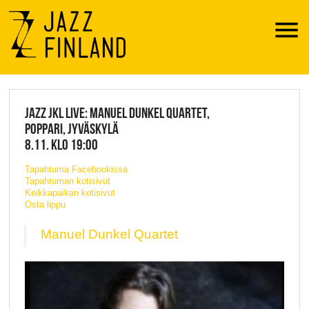
Menu
JAZZ FINLAND LIVE
JAZZ JKL LIVE: MANUEL DUNKEL QUARTET,
POPPARI, JYVÄSKYLÄ
8.11. KLO 19:00
Tapahtuma Facebookissa
Tapahtuman kotisivut
Keikkapaikan kotisivut
Osta lippu
Manuel Dunkel Quartet