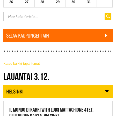
26
27
28
29
30
31
SELAA KAUPUNGEITTAIN
Katso kaikki tapahtumat
JAZZ FINLAND LIVE
LAUANTAI 3.12.
HELSINKI
IL MONDO DI KARRI WITH LUIGI MATTACHIONE 4TET,
OLUTHUONE KAISLA, HELSINKI