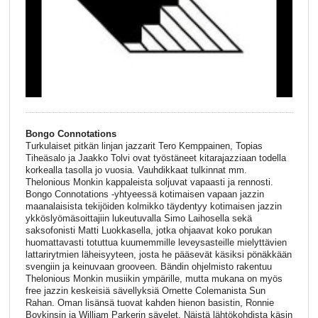
Bongo Connotations
Turkulaiset pitkän linjan jazzarit Tero Kemppainen, Topias
Tiheäsalo ja Jaakko Tolvi ovat työstäneet kitarajazziaan todella
korkealla tasolla jo vuosia. Vauhdikkaat tulkinnat mm.
Thelonious Monkin kappaleista soljuvat vapaasti ja rennosti.
Bongo Connotations -yhtyeessä kotimaisen vapaan jazzin
maanalaisista tekijöiden kolmikko täydentyy kotimaisen jazzin
ykköslyömäsoittajiin lukeutuvalla Simo Laihosella sekä
saksofonisti Matti Luokkasella, jotka ohjaavat koko porukan
huomattavasti totuttua kuumemmille leveysasteille mielyttävien
lattarirytmien läheisyyteen, josta he pääsevät käsiksi pönäkkään
svengiin ja keinuvaan grooveen. Bändin ohjelmisto rakentuu
Thelonious Monkin musiikin ympärille, mutta mukana on myös
free jazzin keskeisiä sävellyksiä Ornette Colemanista Sun
Rahan. Oman lisänsä tuovat kahden hienon basistin, Ronnie
Boykinsin ja William Parkerin sävelet. Näistä lähtökohdista käsin