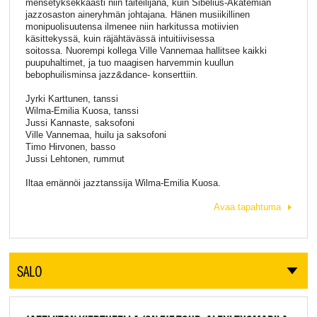
mensetyksekkäästi niin taiteilijana, kuin Sibelius-Akatemian
jazzosaston aineryhmän johtajana. Hänen musiikillinen
monipuolisuutensa ilmenee niin harkitussa motiivien
käsittekyssä, kuin räjähtävässä intuitiivisessa
soitossa. Nuorempi kollega Ville Vannemaa hallitsee kaikki
puupuhaltimet, ja tuo maagisen harvemmin kuullun
bebophuilisminsa jazz&dance- konserttiin.
Jyrki Karttunen, tanssi
Wilma-Emilia Kuosa, tanssi
Jussi Kannaste, saksofoni
Ville Vannemaa, huilu ja saksofoni
Timo Hirvonen, basso
Jussi Lehtonen, rummut
Iltaa emännöi jazztanssija Wilma-Emilia Kuosa.
Avaa tapahtuma
SALO