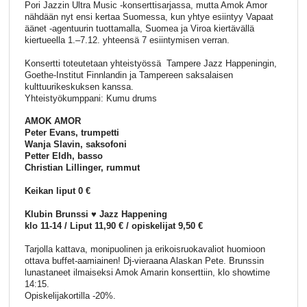
Pori Jazzin Ultra Music -konserttisarjassa, mutta Amok Amor
nähdään nyt ensi kertaa Suomessa, kun yhtye esiintyy Vapaat
äänet -agentuurin tuottamalla, Suomea ja Viroa kiertävällä
kiertueella 1.–7.12. yhteensä 7 esiintymisen verran.
Konsertti toteutetaan yhteistyössä Tampere Jazz Happeningin,
Goethe-Institut Finnlandin ja Tampereen saksalaisen
kulttuurikeskuksen kanssa.
Yhteistyökumppani: Kumu drums
AMOK AMOR
Peter Evans, trumpetti
Wanja Slavin, saksofoni
Petter Eldh, basso
Christian Lillinger, rummut
Keikan liput 0 €
Klubin Brunssi ♥ Jazz Happening
klo 11-14 / Liput 11,90 € / opiskelijat 9,50 €
Tarjolla kattava, monipuolinen ja erikoisruokavaliot huomioon
ottava buffet-aamiainen! Dj-vieraana Alaskan Pete. Brunssin
lunastaneet ilmaiseksi Amok Amarin konserttiin, klo showtime
14:15.
Opiskelijakortilla -20%.