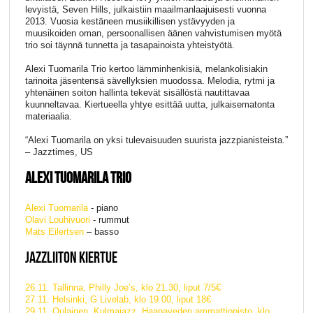
levyistä, Seven Hills, julkaistiin maailmanlaajuisesti vuonna
2013. Vuosia kestäneen musiikillisen ystävyyden ja
muusikoiden oman, persoonallisen äänen vahvistumisen myötä
trio soi täynnä tunnetta ja tasapainoista yhteistyötä.
Alexi Tuomarila Trio kertoo lämminhenkisiä, melankolisiakin
tarinoita jäsentensä sävellyksien muodossa. Melodia, rytmi ja
yhtenäinen soiton hallinta tekevät sisällöstä nautittavaa
kuunneltavaa. Kiertueella yhtye esittää uutta, julkaisematonta
materiaalia.
“Alexi Tuomarila on yksi tulevaisuuden suurista jazzpianisteista.”
– Jazztimes, US
ALEXI TUOMARILA TRIO
Alexi Tuomarila
- piano
Olavi Louhivuori
- rummut
Mats Eilertsen
– basso
JAZZLIITON KIERTUE
26.11. Tallinna, Philly Joe’s, klo 21.30, liput 7/5€
27.11. Helsinki, G Livelab, klo 19.00, liput 18€
29.11. Oulainen, Kulmajazz, Haapaveden ammattiopisto, klo