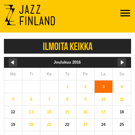
Menu
ILMOITA KEIKKA
Joulukuu 2016
Ma
Ti
Ke
To
Pe
La
Su
1
2
3
4
5
6
7
8
9
10
11
12
13
14
15
16
17
18
19
20
21
22
23
24
25