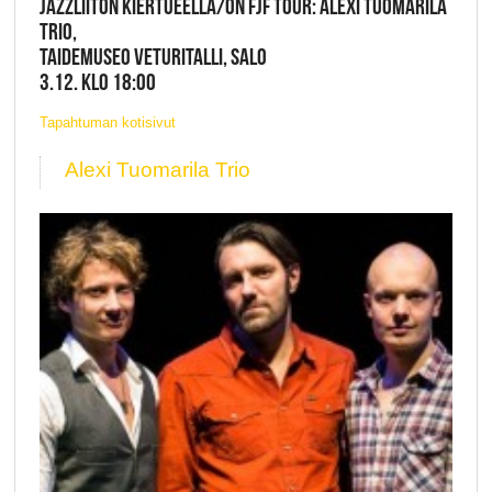
JAZZLIITON KIERTUEELLA/ON FJF TOUR: ALEXI TUOMARILA
TRIO,
TAIDEMUSEO VETURITALLI, SALO
3.12. KLO 18:00
Tapahtuman kotisivut
Alexi Tuomarila Trio