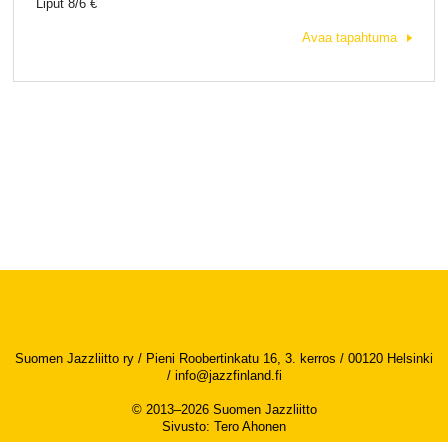
Liput 8/6 €
Avaa tapahtuma
Suomen Jazzliitto ry / Pieni Roobertinkatu 16, 3. kerros / 00120 Helsinki
/
info@jazzfinland.fi
© 2013–2026 Suomen Jazzliitto
Sivusto
:
Tero Ahonen