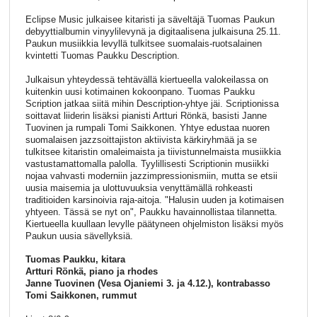
Eclipse Music julkaisee kitaristi ja säveltäjä Tuomas Paukun
debyyttialbumin vinyylilevynä ja digitaalisena julkaisuna 25.11.
Paukun musiikkia levyllä tulkitsee suomalais-ruotsalainen
kvintetti Tuomas Paukku Description.
Julkaisun yhteydessä tehtävällä kiertueella valokeilassa on
kuitenkin uusi kotimainen kokoonpano. Tuomas Paukku
Scription jatkaa siitä mihin Description-yhtye jäi. Scriptionissa
soittavat liiderin lisäksi pianisti Artturi Rönkä, basisti Janne
Tuovinen ja rumpali Tomi Saikkonen. Yhtye edustaa nuoren
suomalaisen jazzsoittajiston aktiivista kärkiryhmää ja se
tulkitsee kitaristin omaleimaista ja tiivistunnelmaista musiikkia
vastustamattomalla palolla. Tyylillisesti Scriptionin musiikki
nojaa vahvasti moderniin jazzimpressionismiin, mutta se etsii
uusia maisemia ja ulottuvuuksia venyttämällä rohkeasti
traditioiden karsinoivia raja-aitoja. "Halusin uuden ja kotimaisen
yhtyeen. Tässä se nyt on", Paukku havainnollistaa tilannetta.
Kiertueella kuullaan levylle päätyneen ohjelmiston lisäksi myös
Paukun uusia sävellyksiä.
Tuomas Paukku, kitara
Artturi Rönkä, piano ja rhodes
Janne Tuovinen (Vesa Ojaniemi 3. ja 4.12.), kontrabasso
Tomi Saikkonen, rummut