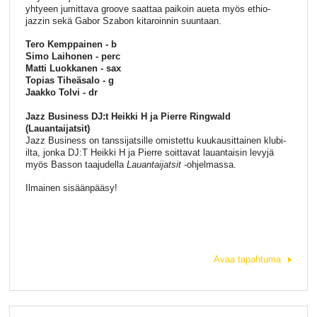
yhtyeen jumittava groove saattaa paikoin aueta myös ethio-
jazzin sekä Gabor Szabon kitaroinnin suuntaan.
Tero Kemppainen - b
Simo Laihonen - perc
Matti Luokkanen - sax
Topias Tiheäsalo - g
Jaakko Tolvi - dr
Jazz Business DJ:t Heikki H ja Pierre Ringwald
(Lauantaijatsit)
Jazz Business on tanssijatsille omistettu kuukausittainen klubi-
ilta, jonka DJ:T Heikki H ja Pierre soittavat lauantaisin levyjä
myös Basson taajudella
Lauantaijatsit
-ohjelmassa.
Ilmainen sisäänpääsy!
Avaa tapahtuma