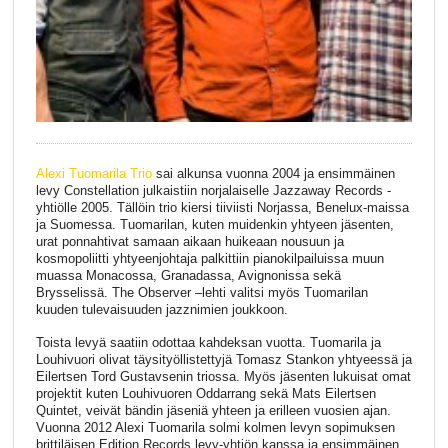
Alexi Tuomarila Trio
sai alkunsa vuonna 2004 ja ensimmäinen
levy Constellation julkaistiin norjalaiselle Jazzaway Records -
yhtiölle 2005. Tällöin trio kiersi tiiviisti Norjassa, Benelux-maissa
ja Suomessa. Tuomarilan, kuten muidenkin yhtyeen jäsenten,
urat ponnahtivat samaan aikaan huikeaan nousuun ja
kosmopoliitti yhtyeenjohtaja palkittiin pianokilpailuissa muun
muassa Monacossa, Granadassa, Avignonissa sekä
Brysselissä. The Observer –lehti valitsi myös Tuomarilan
kuuden tulevaisuuden jazznimien joukkoon.
Toista levyä saatiin odottaa kahdeksan vuotta. Tuomarila ja
Louhivuori olivat täysityöllistettyjä Tomasz Stankon yhtyeessä ja
Eilertsen Tord Gustavsenin triossa. Myös jäsenten lukuisat omat
projektit kuten Louhivuoren Oddarrang sekä Mats Eilertsen
Quintet, veivät bändin jäseniä yhteen ja erilleen vuosien ajan.
Vuonna 2012 Alexi Tuomarila solmi kolmen levyn sopimuksen
brittiläisen Edition Records levy-yhtiön kanssa ja ensimmäinen