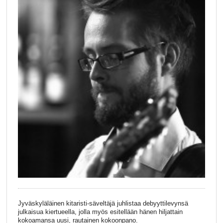
Jyväskyläläinen kitaristi-säveltäjä juhlistaa debyyttilevynsä
julkaisua kiertueella, jolla myös esitellään hänen hiljattain
kokoamansa uusi, rautainen kokoonpano.