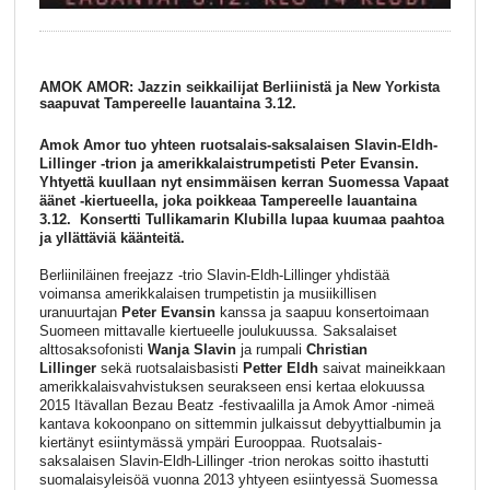
AMOK AMOR: Jazzin seikkailijat Berliinistä ja New Yorkista
saapuvat Tampereelle lauantaina 3.12.
Amok Amor tuo yhteen ruotsalais-saksalaisen Slavin-Eldh-
Lillinger -trion ja amerikkalaistrumpetisti Peter Evansin.
Yhtyettä kuullaan nyt ensimmäisen kerran Suomessa Vapaat
äänet -kiertueella, joka poikkeaa Tampereelle lauantaina
3.12. Konsertti Tullikamarin Klubilla lupaa kuumaa paahtoa
ja yllättäviä käänteitä.
Berliiniläinen freejazz -trio Slavin-Eldh-Lillinger yhdistää
voimansa amerikkalaisen trumpetistin ja musiikillisen
uranuurtajan
Peter Evansin
kanssa ja saapuu konsertoimaan
Suomeen mittavalle kiertueelle joulukuussa. Saksalaiset
alttosaksofonisti
Wanja Slavin
ja rumpali
Christian
Lillinger
sekä ruotsalaisbasisti
Petter Eldh
saivat maineikkaan
amerikkalaisvahvistuksen seurakseen ensi kertaa elokuussa
2015 Itävallan Bezau Beatz -festivaalilla ja Amok Amor -nimeä
kantava kokoonpano on sittemmin julkaissut debyyttialbumin ja
kiertänyt esiintymässä ympäri Eurooppaa. Ruotsalais-
saksalaisen Slavin-Eldh-Lillinger -trion nerokas soitto ihastutti
suomalaisyleisöä vuonna 2013 yhtyeen esiintyessä Suomessa