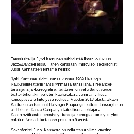
Tanssitaiteilija Jyrki Karttunen sähköistää ilman joulukuun
Jazz&Dance-illassa. Hänen kanssaan improvisoi saksofonisti
Jussi Kannasteen johtama nelikko.
Jyrki Karttunen aloitti uransa vuonna 1989 Helsingin
Kaupunginteatterin tanssiryhmässä tanssijana. Freelancer-
tanssijana ja -koreografina Karttunen on valloittanut vuoden
teatteritekonakin palkitun kauhukakara Jeminan villissä
konseptissa ja kiitetyssä roolissa. Vuoden 2013 alusta alkaen
Karttunen on toiminut Helsingin Kaupunginteatterin tanssiryhmän
eli Helsinki Dance Companyn taiteellisena johtajana.
Kansainvälisesti menestynyt tanssija-koreografi on myös yksi
palkitun Nomadi-tuotannon perustajajäsenistä.
Saksofonisti Jussi Kannaste on vaikuttanut viime vuosina