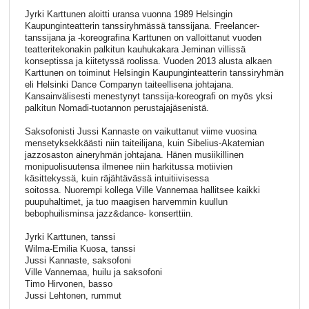
Jyrki Karttunen aloitti uransa vuonna 1989 Helsingin
Kaupunginteatterin tanssiryhmässä tanssijana. Freelancer-
tanssijana ja -koreografina Karttunen on valloittanut vuoden
teatteritekonakin palkitun kauhukakara Jeminan villissä
konseptissa ja kiitetyssä roolissa. Vuoden 2013 alusta alkaen
Karttunen on toiminut Helsingin Kaupunginteatterin tanssiryhmän
eli Helsinki Dance Companyn taiteellisena johtajana.
Kansainvälisesti menestynyt tanssija-koreografi on myös yksi
palkitun Nomadi-tuotannon perustajajäsenistä.
Saksofonisti Jussi Kannaste on vaikuttanut viime vuosina
mensetyksekkäästi niin taiteilijana, kuin Sibelius-Akatemian
jazzosaston aineryhmän johtajana. Hänen musiikillinen
monipuolisuutensa ilmenee niin harkitussa motiivien
käsittekyssä, kuin räjähtävässä intuitiivisessa
soitossa. Nuorempi kollega Ville Vannemaa hallitsee kaikki
puupuhaltimet, ja tuo maagisen harvemmin kuullun
bebophuilisminsa jazz&dance- konserttiin.
Jyrki Karttunen, tanssi
Wilma-Emilia Kuosa, tanssi
Jussi Kannaste, saksofoni
Ville Vannemaa, huilu ja saksofoni
Timo Hirvonen, basso
Jussi Lehtonen, rummut