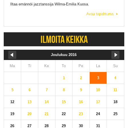
Iltaa emännöi jazztanssija Wilma-Emilia Kuosa.
Avaa tapahtuma
ILMOITA KEIKKA
Joulukuu 2016
Ma
Ti
Ke
To
Pe
La
Su
1
2
3
4
5
6
7
8
9
10
11
12
13
14
15
16
17
18
19
20
21
22
23
24
25
26
27
28
29
30
31