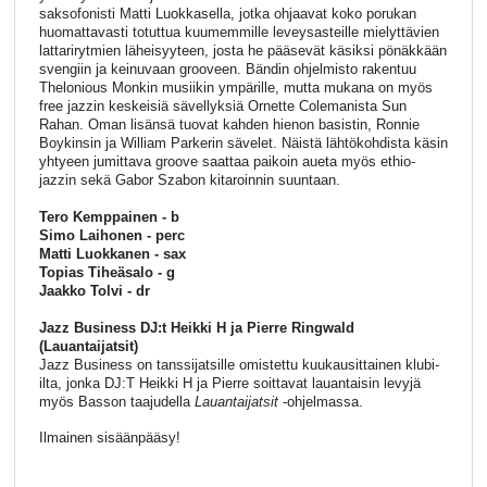
saksofonisti Matti Luokkasella, jotka ohjaavat koko porukan
huomattavasti totuttua kuumemmille leveysasteille mielyttävien
lattarirytmien läheisyyteen, josta he pääsevät käsiksi pönäkkään
svengiin ja keinuvaan grooveen. Bändin ohjelmisto rakentuu
Thelonious Monkin musiikin ympärille, mutta mukana on myös
free jazzin keskeisiä sävellyksiä Ornette Colemanista Sun
Rahan. Oman lisänsä tuovat kahden hienon basistin, Ronnie
Boykinsin ja William Parkerin sävelet. Näistä lähtökohdista käsin
yhtyeen jumittava groove saattaa paikoin aueta myös ethio-
jazzin sekä Gabor Szabon kitaroinnin suuntaan.
Tero Kemppainen - b
Simo Laihonen - perc
Matti Luokkanen - sax
Topias Tiheäsalo - g
Jaakko Tolvi - dr
Jazz Business DJ:t Heikki H ja Pierre Ringwald
(Lauantaijatsit)
Jazz Business on tanssijatsille omistettu kuukausittainen klubi-
ilta, jonka DJ:T Heikki H ja Pierre soittavat lauantaisin levyjä
myös Basson taajudella
Lauantaijatsit
-ohjelmassa.
Ilmainen sisäänpääsy!