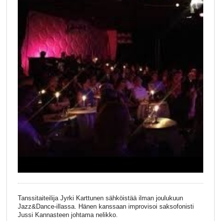
Tanssitaiteilija Jyrki Karttunen sähköistää ilman joulukuun
Jazz&Dance-illassa. Hänen kanssaan improvisoi saksofonisti
Jussi Kannasteen johtama nelikko.