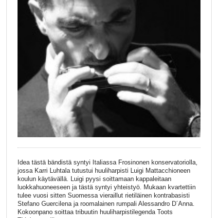
Idea tästä bändistä syntyi Italiassa Frosinonen konservatoriolla,
jossa Karri Luhtala tutustui huuliharpisti Luigi Mattacchioneen
koulun käytävällä. Luigi pyysi soittamaan kappaleitaan
luokkahuoneeseen ja tästä syntyi yhteistyö. Mukaan kvartettiin
tulee vuosi sitten Suomessa vieraillut rietiläinen kontrabasisti
Stefano Guercilena ja roomalainen rumpali Alessandro D´Anna.
Kokoonpano soittaa tribuutin huuliharpistilegenda Toots