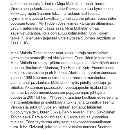
Jazzin huipputekijät laulaja Mirja Mäkelä, kitaristi Teemu
Viinikainen ja kontrabasisti Juho Kivivuori soittaa kymmenen
keikkaa ympäri Suomen loka-marraskuun vaihteessa.
Kymmenenvuotista taivaltaan juhlistava trio julkaisi vuosi sitten
odotetun toisen, My Hidden Joys -nimeä kantavan albuminsa.
Levyn materiaali on pääasiassa Mirja Mäkelän omaa
sävellystuotantoa, joka pohjautuu kotimaisten runoilijoiden
teoksiin. Kiertueen järjestää yhteistyössä Suomen Jazzliitto ja
Jazz HUG.
Mirja Mäkelä Trion jäsenet ovat kaikki tuttuja suomalaisen
jazzkentän seuraajille eri yhteyksistä. Trion liideri ja vokalisti
Mirja Mäkelä on tehnyt pitkän uran laulajana ja säveltäjänä muun
muassa JimJamMurMurissa, The Helsinki Koto Ensemblessä
sekä Jazzsiskoissa ja oli Sibelius-Akatemiasta valmistuessaan
vuonna 1999 Suomen ensimmäinen musiikin maisteriksi
valmistunut jazzlaulaja. Mäkelä on myös pidetty opettaja, ja
Sibelius-Akatemian jazzosaston opettajapestin lisäksi hän on
toiminut Espoon musiikkiopiston pop/jazzlinjan johtajana
vuodesta 2007 lähtien. Yhtyeen kitaristina kuullaan suvereenina
instrumentalistina ja sielukkaana tulkitsijana tunnettua Teemu
Viinikaista, joka on vuosien mittaan soittanut lukuisten
huippuyhtyeiden, kuten Jukka Perko Avaran, Panu Savolainen
Toivon sekä Eero Koivistoisen ja Jukkis Uotilan yhtyeiden
riveissä. Trioa täydentää erityisesti sähköbassosaundistaan
tuttu Juho Kivivuori, joka on viime vuosina noussut Suomen