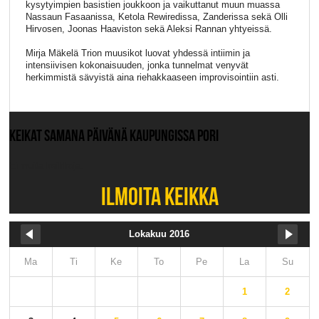
kysytyimpien basistien joukkoon ja vaikuttanut muun muassa
Nassaun Fasaanissa, Ketola Rewiredissa, Zanderissa sekä Olli
Hirvosen, Joonas Haaviston sekä Aleksi Rannan yhtyeissä.
Mirja Mäkelä Trion muusikot luovat yhdessä intiimin ja
intensiivisen kokonaisuuden, jonka tunnelmat venyvät
herkimmistä sävyistä aina riehakkaaseen improvisointiin asti.
KEIKAT SAMANA PÄIVÄNÄ KAUPUNGISSA PORI
Ei muita keikkoja.
ILMOITA KEIKKA
Lokakuu 2016
Ma
Ti
Ke
To
Pe
La
Su
1
2