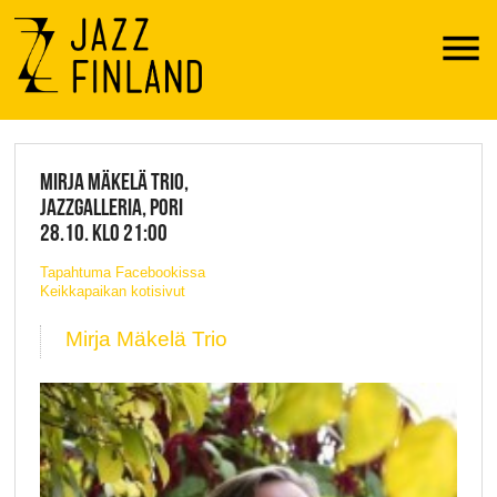
Menu
JAZZ FINLAND LIVE
MIRJA MÄKELÄ TRIO,
JAZZGALLERIA, PORI
28.10. KLO 21:00
Tapahtuma Facebookissa
Keikkapaikan kotisivut
Mirja Mäkelä Trio