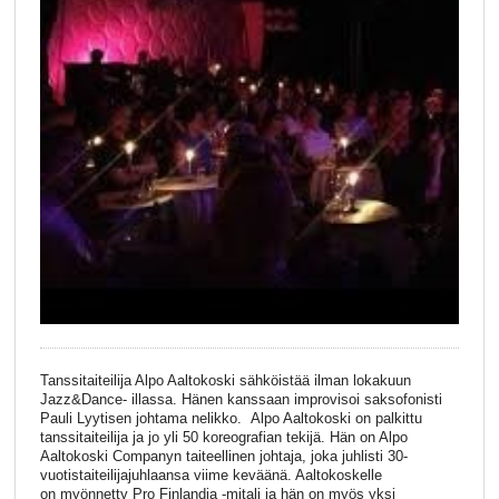
Tanssitaiteilija Alpo Aaltokoski sähköistää ilman lokakuun
Jazz&Dance- illassa. Hänen kanssaan improvisoi saksofonisti
Pauli Lyytisen johtama nelikko. Alpo Aaltokoski on palkittu
tanssitaiteilija ja jo yli 50 koreografian tekijä. Hän on Alpo
Aaltokoski Companyn taiteellinen johtaja, joka juhlisti 30-
vuotistaiteilijajuhlaansa viime keväänä. Aaltokoskelle
on myönnetty Pro Finlandia -mitali ja hän on myös yksi