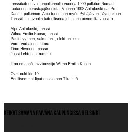
tanssitaiteen valtionpalkinnolla vuonna 1999 palkitun Nomadi-
tuotannon perustajajäsenistä. Vuonna 1998 Aaltokoski sai Pro
Dance -palkinnon. Alpo tunnetaan myös Pyhäjärven Täydenkuun
Tanssit -festivaalin taiteellisena johtajana aiemmilta vuosilta.
Alpo Aaltokoski, tanssi
Wilma-Emilia Kuosa, tanssi
Pauli Lyytinen, saksofonit, elektroniikka
Varre Vartiainen, kitara
Timo Hirvonen, basso
Jussi Lehtonen, rummut
Iltaa emännöi jazztanssija Wilma-Emilia Kuosa.
Ovet auki klo 19
Edullisemmat liput ennakkoon Tiketistä
KEIKAT SAMANA PÄIVÄNÄ KAUPUNGISSA HELSINKI
Ei muita keikkoja.