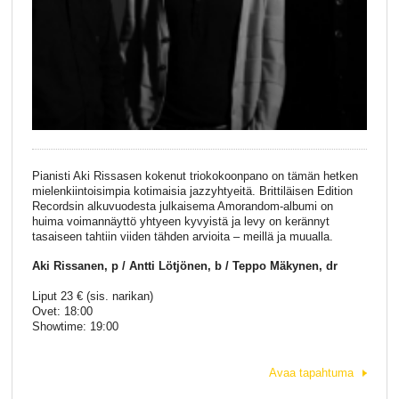
Pianisti Aki Rissasen kokenut triokokoonpano on tämän hetken
mielenkiintoisimpia kotimaisia jazzyhtyeitä. Brittiläisen Edition
Recordsin alkuvuodesta julkaisema Amorandom-albumi on
huima voimannäyttö yhtyeen kyvyistä ja levy on kerännyt
tasaiseen tahtiin viiden tähden arvioita – meillä ja muualla.
Aki Rissanen, p / Antti Lötjönen, b / Teppo Mäkynen, dr
Liput 23 € (sis. narikan)
Ovet: 18:00
Showtime: 19:00
Avaa tapahtuma