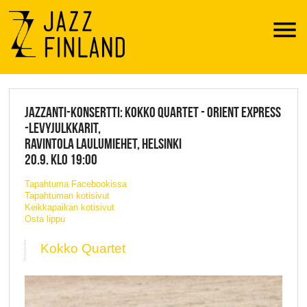
Menu
JAZZ FINLAND LIVE
JAZZANTI-KONSERTTI: KOKKO QUARTET - ORIENT EXPRESS
-LEVYJULKKARIT,
RAVINTOLA LAULUMIEHET, HELSINKI
20.9. KLO 19:00
Tapahtuma Facebookissa
Tapahtuman kotisivut
Keikkapaikan kotisivut
Osta lippu
Kokko Quartet