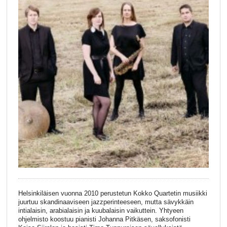
Helsinkiläisen vuonna 2010 perustetun Kokko Quartetin musiikki
juurtuu skandinaaviseen jazzperinteeseen, mutta sävykkäin
intialaisin, arabialaisin ja kuubalaisin vaikuttein. Yhtyeen
ohjelmisto koostuu pianisti Johanna Pitkäsen, saksofonisti