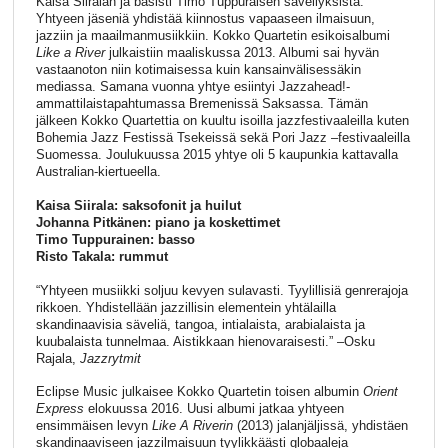
Kaisa Siiralan ja basisti Timo Tuppuraisen sävellyksistä.
Yhtyeen jäseniä yhdistää kiinnostus vapaaseen ilmaisuun,
jazziin ja maailmanmusiikkiin. Kokko Quartetin esikoisalbumi
Like a River
julkaistiin maaliskussa 2013. Albumi sai hyvän
vastaanoton niin kotimaisessa kuin kansainvälisessäkin
mediassa. Samana vuonna yhtye esiintyi Jazzahead!-
ammattilaistapahtumassa Bremenissä Saksassa. Tämän
jälkeen Kokko Quartettia on kuultu isoilla jazzfestivaaleilla kuten
Bohemia Jazz Festissä Tsekeissä sekä Pori Jazz –festivaaleilla
Suomessa. Joulukuussa 2015 yhtye oli 5 kaupunkia kattavalla
Australian-kiertueella.
Kaisa Siirala: saksofonit ja huilut
Johanna Pitkänen: piano ja koskettimet
Timo Tuppurainen: basso
Risto Takala: rummut
“Yhtyeen musiikki soljuu kevyen sulavasti. Tyylillisiä genrerajoja
rikkoen. Yhdistellään jazzillisin elementein yhtälailla
skandinaavisia säveliä, tangoa, intialaista, arabialaista ja
kuubalaista tunnelmaa. Aistikkaan hienovaraisesti.” –Osku
Rajala,
Jazzrytmit
Eclipse Music julkaisee Kokko Quartetin toisen albumin
Orient
Express
elokuussa 2016. Uusi albumi jatkaa yhtyeen
ensimmäisen levyn
Like A
Riverin
(2013) jalanjäljissä, yhdistäen
skandinaaviseen jazzilmaisuun tyylikkäästi globaaleja