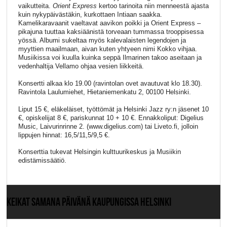
vaikutteita.
Orient Express
kertoo tarinoita niin menneestä ajasta
kuin nykypäivästäkin, kurkottaen Intiaan saakka.
Kamelikaravaanit vaeltavat aavikon poikki ja Orient Express –
pikajuna tuuttaa kaksiäänistä torveaan tummassa trooppisessa
yössä. Albumi sukeltaa myös kalevalaisten legendojen ja
myyttien maailmaan, aivan kuten yhtyeen nimi Kokko vihjaa.
Musiikissa voi kuulla kuinka seppä Ilmarinen takoo aseitaan ja
vedenhaltija Vellamo ohjaa vesien liikkeitä.
Konsertti alkaa klo 19.00 (ravintolan ovet avautuvat klo 18.30).
Ravintola Laulumiehet, Hietaniemenkatu 2, 00100 Helsinki.
Liput 15 €, eläkeläiset, työttömät ja Helsinki Jazz ry:n jäsenet 10
€, opiskelijat 8 €, pariskunnat 10 + 10 €. Ennakkoliput: Digelius
Music, Laivurinrinne 2. (www.digelius.com) tai Liveto.fi, jolloin
lippujen hinnat: 16,5/11,5/9,5 €.
Konserttia tukevat Helsingin kulttuurikeskus ja Musiikin
edistämissäätiö.
KEIKAT SAMANA PÄIVÄNÄ KAUPUNGISSA HELSINKI