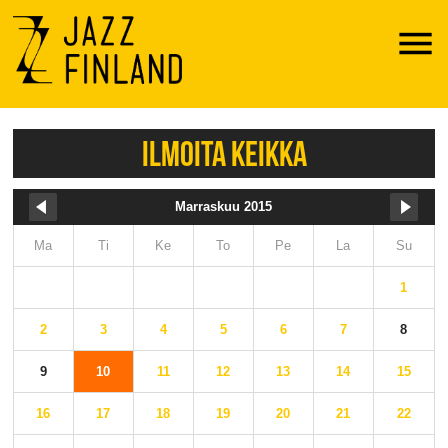
Menu
ILMOITA KEIKKA
Marraskuu 2015
Ma
Ti
Ke
To
Pe
La
Su
1
2
3
4
5
6
7
8
9
10
11
12
13
14
15
16
17
18
19
20
21
22