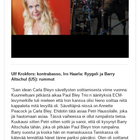
Ulf Krokfors: kontrabasso, Iro Haarla: flyygeli ja Barry
Altschul (US): rummut
“Sain idean Carla Bleyn sävellysten soittamisesta viime vuonna:
Kuunneltuani pitkästä aikaa Paul Bley Trio:n äänityksiä ECM-
levymerkille tuli mieleen että Iron kanssa olisi hieno soittaa niitä
kappaleita mitä levyillä oli. Säveltäjinä niissä on Annette
Peacock ja Carla Bley. Ehdotin tätä asiaa Petri Haussilalle, joka
jäi hautomaan asiaa. Tässä vaiheessa ei ollut rumpalista tietoa.
Kuukausi sitten Petri sitten soitti ja sanoi, että oli kysynyt Barry
Altschulia tähän, joka oli pitkään Paul Bleyn trion rumpalina.
Barry suostui ja koska hän on marraskuussa Tanskassa oli
kätevää lennättää hänet tänne pariksi päiväksi. Olen oli soittanut