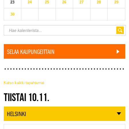
23
24
25
26
27
28
29
30
SELAA KAUPUNGEITTAIN
Katso kaikki tapahtumat
JAZZ FINLAND LIVE
TIISTAI 10.11.
HELSINKI