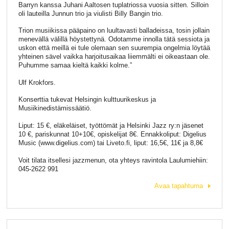
Barryn kanssa Juhani Aaltosen tuplatriossa vuosia sitten. Silloin
oli lauteilla Junnun trio ja viulisti Billy Bangin trio.
Trion musiikissa pääpaino on luultavasti balladeissa, tosin jollain
menevällä välillä höystettynä. Odotamme innolla tätä sessiota ja
uskon että meillä ei tule olemaan sen suurempia ongelmia löytää
yhteinen sävel vaikka harjoitusaikaa liiemmälti ei oikeastaan ole.
Puhumme samaa kieltä kaikki kolme.”
Ulf Krokfors.
Konserttia tukevat Helsingin kulttuurikeskus ja
Musiikinedistämissäätiö.
Liput: 15 €, eläkeläiset, työttömät ja Helsinki Jazz ry:n jäsenet
10 €, pariskunnat 10+10€, opiskelijat 8€. Ennakkoliput: Digelius
Music (www.digelius.com) tai Liveto.fi, liput: 16,5€, 11€ ja 8,8€
Voit tilata itsellesi jazzmenun, ota yhteys ravintola Laulumiehiin:
045-2622 991
Avaa tapahtuma