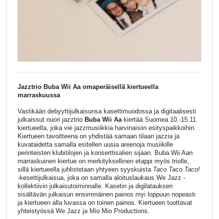
Jazztrio Buba Wii Aa omaperäisellä kiertueella
marraskuussa
Vastikään debyyttijulkaisunsa kasettimuodossa ja digitaalisesti
julkaissut nuori jazztrio
Buba Wii Aa
kiertää Suomea 10.-15.11.
kiertueella, joka vie jazzmusiikkia harvinaisiin esityspaikkoihin.
Kiertueen tavoitteena on yhdistää samaan tilaan jazzia ja
kuvataidetta samalla esitellen uusia areenoja musiikille
perinteisten klubitilojen ja konserttisalien sijaan. Buba Wii Aan
marraskuinen kiertue on merkityksellinen etappi myös triolle,
sillä kiertueella juhlistetaan yhtyeen syyskuista
Taco Taco Taco!
-kesettijulkaisua, joka on samalla aloituslaukaus We Jazz -
kollektiivin julkaisutoiminnalle. Kasetin ja digilatauksen
sisältävän julkaisun ensimmäinen painos myi loppuun nopeasti
ja kiertueen alla luvassa on toinen painos. Kiertueen tuottavat
yhteistyössä We Jazz ja Mio Mio Productions.