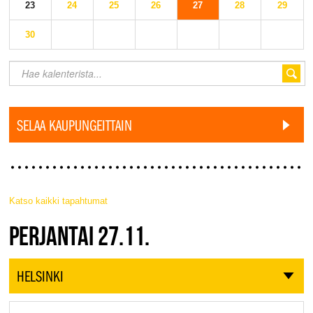
23
24
25
26
27
28
29
30
SELAA KAUPUNGEITTAIN
Katso kaikki tapahtumat
JAZZ FINLAND LIVE
PERJANTAI 27.11.
HELSINKI