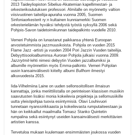
2013 Taideyliopiston Sibelius-Akatemian kapellimestari- ja
orkesterikoulutuksen professori. Almilalle on myönnetty valtion
viisivuotinen taiteilija-apuraha vuonna 2005, Suomen
Sinfoniaorkesterit ry:n kultainen kunniamerkki Suomen
orkesterielämän hyväksi tehdystä työstä syksyllä 2006 sekä
Pohjois-Savon taidetoimikunnan taidepalkinto vuodelle 2010.
Verneri Pohjola on lunastanut paikkansa yhtenä Euroopan
arvostetuimmista jazzmuusikoista. Pohjola on vuoden 2015
Flame Jazz -artisti ja vuoden 2004 Pori Jazzin Vuoden taiteilija.
Debyyttisooloalbuminsa
Auroran
Pohjola julkaisi vuonna 2009.
Jazzrytmit
-lehti nimesi debyytin Vuoden jazzalbumiksi ja
albumille myönnettiin myös Emma-palkinto. Verneri Pohjolan
uusin kansainvälisesti kiitelty albumi
Bullhorn
ilmestyi
alkuvuodesta 2015.
Iida-Vilhelmiina Laine on uuden sellonsoitollisen ilmaisun
kannattaja, jonka meriittilistalla on perinteisen klassisen musiikin
saavutusten lisäksi monia kokeilevia projekteja ja sellomusiikille
uutta yleisöpohjaa tuovia esiintymisiä. Olavi Louhivuori
tunnetaan nyanssirikkaasta ja kokeilevasta rumputaiteestaan ja
hän on keikkaillut maailmalla Tomasz Stanko Quintetin
rumpalina sekä esiintynyt useiden kansainvälisesti merkittävien
artistien kanssa.
Tervetuloa mukaan kuulemaan ensimmäisten joukossa vuoden