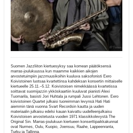
Suomen Jazzliiton kiertuesyksy saa komean päätöksensä
marras-joulukuussa kun maamme kaikkien aikojen
arvostetuimpiin jazzmuusikoihin kuuluva saksofonisti Eero
Koivistoinen luotsaa kvartettinsa kahdeksan konsertin mittaiselle
kiertueelle 25.11.–5.12. Koivistoisen nimekkäässä kvartetissa
soittavat suomijazzin ykköskaartiin kuuluvat pianisti Alexi
Tuomarila, basisti Jori Huhtala ja rumpali Jussi Lehtonen. Eero
koivistoinen Quartet julkaisi tuoreimman levynsä Hati Hati
aiemmin tänä vuonna Svart Recordsin kautta ja uuden
materiaalin julkaisu edelsi kauan kaivattu uudelleenjulkaisu
Koivistoisen arvostetusta vuoden 1971 klassikkolevystä The
Original Sin. Marras-joulukuun kiertueen konserttipaikkakunnat
ovat Nurmes, Oulu, Kuopio, Joensuu, Raahe, Lappeenranta,
Turku ja Tallinna.