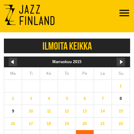
Menu
ILMOITA KEIKKA
Marraskuu 2015
Ma
Ti
Ke
To
Pe
La
Su
1
2
3
4
5
6
7
8
9
10
11
12
13
14
15
16
17
18
19
20
21
22