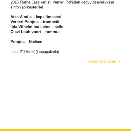
2015 Flame Jazz -artisti Verneri Pohjolan debyyttisävellykset
sinfoniaorkesterille!
Atso Almila – kapellimestari
Verneri Pohjola – trumpetti
Iida-Vilhelmiina Laine – sello
Olavi Louhivuori – rummut
Pohjola – Nielsen
Liput 21/16/9€ (Lippupalvelu)
Avaa tapahtuma