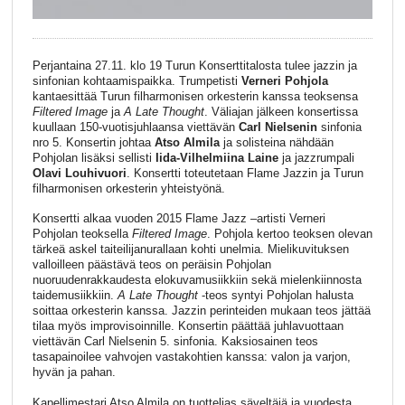
Perjantaina 27.11. klo 19 Turun Konserttitalosta tulee jazzin ja
sinfonian kohtaamispaikka. Trumpetisti
Verneri Pohjola
kantaesittää Turun filharmonisen orkesterin kanssa teoksensa
Filtered Image
ja
A Late Thought
. Väliajan jälkeen konsertissa
kuullaan 150-vuotisjuhlaansa viettävän
Carl Nielsenin
sinfonia
nro 5. Konsertin johtaa
Atso Almila
ja solisteina nähdään
Pohjolan lisäksi sellisti
Iida-Vilhelmiina Laine
ja jazzrumpali
Olavi Louhivuori
. Konsertti toteutetaan Flame Jazzin ja Turun
filharmonisen orkesterin yhteistyönä.
Konsertti alkaa vuoden 2015 Flame Jazz –artisti Verneri
Pohjolan teoksella
Filtered Image
. Pohjola kertoo teoksen olevan
tärkeä askel taiteilijanurallaan kohti unelmia. Mielikuvituksen
valloilleen päästävä teos on peräisin Pohjolan
nuoruudenrakkaudesta elokuvamusiikkiin sekä mielenkiinnosta
taidemusiikkiin.
A Late Thought
-teos syntyi Pohjolan halusta
soittaa orkesterin kanssa. Jazzin perinteiden mukaan teos jättää
tilaa myös improvisoinnille. Konsertin päättää juhlavuottaan
viettävän Carl Nielsenin 5. sinfonia. Kaksiosainen teos
tasapainoilee vahvojen vastakohtien kanssa: valon ja varjon,
hyvän ja pahan.
Kapellimestari Atso Almila on tuottelias säveltäjä ja vuodesta