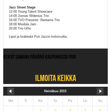
Jazz Street Stage
12:00 Young Talent Showcase
14:00 Joonas Widenius Trio
16:00 TVO Presents: Rantama Trio
18:00 Miodula Jam
20:00 Trio Urho
Liput ja lisätiedot Pori Jazzin kotisivuilta.
KEIKAT SAMANA PÄIVÄNÄ KAUPUNGISSA PORI
Ei muita keikkoja.
ILMOITA KEIKKA
Heinäkuu 2015
Ma
Ti
Ke
To
Pe
La
Su