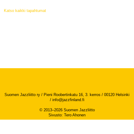
Katso kaikki tapahtumat
Suomen Jazzliitto ry / Pieni Roobertinkatu 16, 3. kerros / 00120 Helsinki
/
info@jazzfinland.fi
© 2013–2026 Suomen Jazzliitto
Sivusto
:
Tero Ahonen
Saavutettavuusseloste