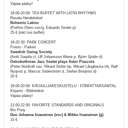
Vapaa pääsy!
18:00-20:00: TEA BUFFET WITH LATIN RHYTHMS
Rosala Handelsbod
Bohemio Latino
(Porfirio Otero voc/g, Eduardo Sinder p)
25 € (inkl./sis.buffet)
18-20.30: PARK CONCERT
Puisto - Parken
Swedish Swing Society
(Antti Sarpila cl, Ulf Johansson Werre p, Björn Sjödin d)
Ostrobothnian Jazz Sextet plays Astor Piazzola
(Peter Nordvall sax, Rikard Slotte trp, Mikael Långbacka trb, Ralf
Nyqvist p, Marcus Söderström d, Stefan Broqvist d)
20 €
18:00-20:00: KIRJAILIJAKESKUSTELU - FÖRFATTARSAMTAL
Kirjasto - Biblioteket
Vapaa pääsy!
21:00-22:00: FAVORITE STANDARDS AND ORIGINALS
Bio Pony
Duo Johanna Iivanainen (voc) & Mikko Iivanainen (g)
15 €