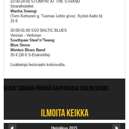
22:00-24:00 STOMPIN’ AT THE STRAND
Strandhotellet
Wanha Swengi
(Tomi Kettunen g, Tuomas Lehto g/voc, Kyösti Aalto b)
15 €
20:00-01:00 SSO BALTIC BLUES
Verstas - Verkstan
Southpaw Steel’n’Twang
Blue Stone
Wentus Blues Band
35 € (30 € S-Etukortilla)
Lisätietoja festivaalin kotisivuilta.
KEIKAT SAMANA PÄIVÄNÄ KAUPUNGISSA TAALINTEHDAS
Ei muita keikkoja.
ILMOITA KEIKKA
Heinäkuu 2015