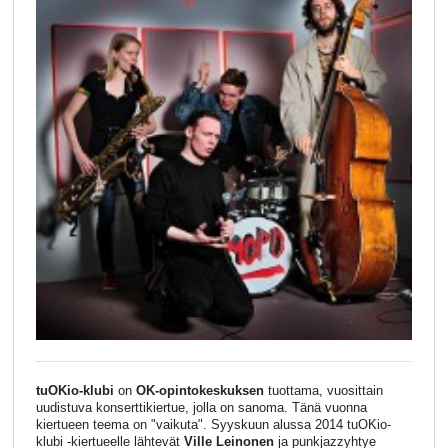
tuOKio-klubi
on
OK-opintokeskuksen
tuottama, vuosittain
uudistuva konserttikiertue, jolla on sanoma. Tänä vuonna
kiertueen teema on "vaikuta". Syyskuun alussa 2014 tuOKio-
klubi -kiertueelle lähtevät
Ville Leinonen
ja punkjazzyhtye