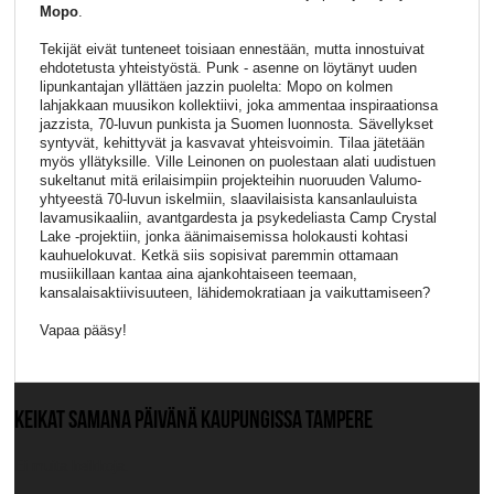
Mopo
.
Tekijät eivät tunteneet toisiaan ennestään, mutta innostuivat
ehdotetusta yhteistyöstä. Punk - asenne on löytänyt uuden
lipunkantajan yllättäen jazzin puolelta: Mopo on kolmen
lahjakkaan muusikon kollektiivi, joka ammentaa inspiraationsa
jazzista, 70-luvun punkista ja Suomen luonnosta. Sävellykset
syntyvät, kehittyvät ja kasvavat yhteisvoimin. Tilaa jätetään
myös yllätyksille. Ville Leinonen on puolestaan alati uudistuen
sukeltanut mitä erilaisimpiin projekteihin nuoruuden Valumo-
yhtyeestä 70-luvun iskelmiin, slaavilaisista kansanlauluista
lavamusikaaliin, avantgardesta ja psykedeliasta Camp Crystal
Lake -projektiin, jonka äänimaisemissa holokausti kohtasi
kauhuelokuvat. Ketkä siis sopisivat paremmin ottamaan
musiikillaan kantaa aina ajankohtaiseen teemaan,
kansalaisaktiivisuuteen, lähidemokratiaan ja vaikuttamiseen?
Vapaa pääsy!
KEIKAT SAMANA PÄIVÄNÄ KAUPUNGISSA TAMPERE
Ei muita keikkoja.