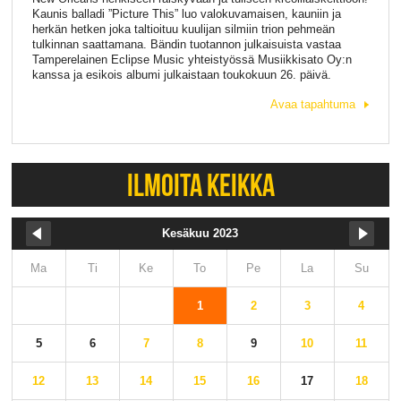
Kaunis balladi ”Picture This” luo valokuvamaisen, kauniin ja
herkän hetken joka taltioituu kuulijan silmiin trion pehmeän
tulkinnan saattamana. Bändin tuotannon julkaisuista vastaa
Tamperelainen Eclipse Music yhteistyössä Musiikkisato Oy:n
kanssa ja esikois albumi julkaistaan toukokuun 26. päivä.
Avaa tapahtuma
ILMOITA KEIKKA
Kesäkuu 2023
Ma
Ti
Ke
To
Pe
La
Su
1
2
3
4
5
6
7
8
9
10
11
12
13
14
15
16
17
18