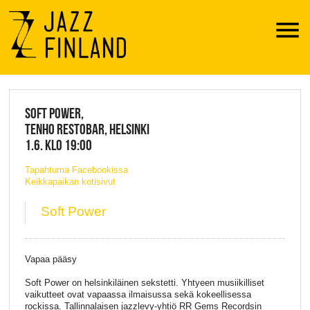
Menu
JAZZ FINLAND LIVE
SOFT POWER,
TENHO RESTOBAR, HELSINKI
1.6. KLO 19:00
Tapahtuma Facebookissa
Keikkapaikan kotisivut
Soft Power
Vapaa pääsy
Soft Power on helsinkiläinen sekstetti. Yhtyeen musiikilliset
vaikutteet ovat vapaassa ilmaisussa sekä kokeellisessa
rockissa. Tallinnalaisen jazzlevy-yhtiö RR Gems Recordsin