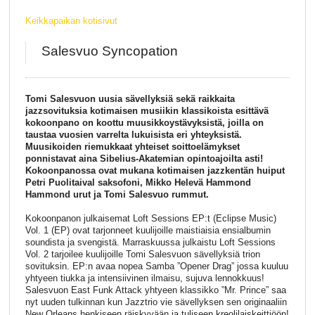
Keikkapaikan kotisivut
Salesvuo Syncopation
Tomi Salesvuon uusia sävellyksiä sekä raikkaita
jazzsovituksia kotimaisen musiikin klassikoista esittävä
kokoonpano on koottu muusikkoystävyksistä, joilla on
taustaa vuosien varrelta lukuisista eri yhteyksistä.
Muusikoiden riemukkaat yhteiset soittoelämykset
ponnistavat aina Sibelius-Akatemian opintoajoilta asti!
Kokoonpanossa ovat mukana kotimaisen jazzkentän huiput
Petri Puolitaival saksofoni, Mikko Helevä Hammond
Hammond urut ja Tomi Salesvuo rummut.
Kokoonpanon julkaisemat Loft Sessions EP:t (Eclipse Music)
Vol. 1 (EP) ovat tarjonneet kuulijoille maistiaisia ensialbumin
soundista ja svengistä. Marraskuussa julkaistu Loft Sessions
Vol. 2 tarjoilee kuulijoille Tomi Salesvuon sävellyksiä trion
sovituksin. EP:n avaa nopea Samba ”Opener Drag” jossa kuuluu
yhtyeen tiukka ja intensiivinen ilmaisu, sujuva lennokkuus!
Salesvuon East Funk Attack yhtyeen klassikko ”Mr. Prince” saa
nyt uuden tulkinnan kun Jazztrio vie sävellyksen sen originaaliin
New Orleans henkiseen räiskyvään ja tuliseen kreolilaiskeittiöön!