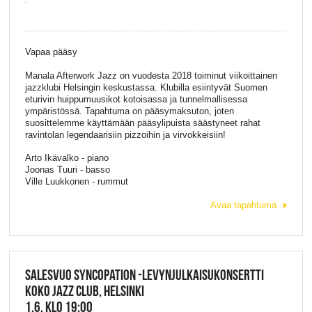
Vapaa pääsy
Manala Afterwork Jazz on vuodesta 2018 toiminut viikoittainen
jazzklubi Helsingin keskustassa. Klubilla esiintyvät Suomen
eturivin huippumuusikot kotoisassa ja tunnelmallisessa
ympäristössä. Tapahtuma on pääsymaksuton, joten
suosittelemme käyttämään pääsylipuista säästyneet rahat
ravintolan legendaarisiin pizzoihin ja virvokkeisiin!
Arto Ikävalko - piano
Joonas Tuuri - basso
Ville Luukkonen - rummut
Avaa tapahtuma
SALESVUO SYNCOPATION -LEVYNJULKAISUKONSERTTI
KOKO JAZZ CLUB, HELSINKI
1.6. KLO 19:00