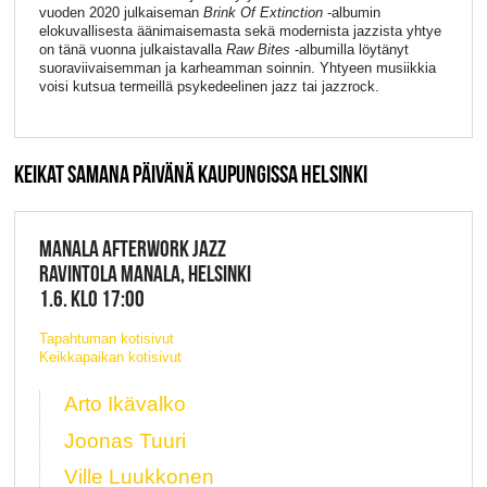
vuoden 2020 julkaiseman
Brink Of Extinction
-albumin
elokuvallisesta äänimaisemasta sekä modernista jazzista yhtye
on tänä vuonna julkaistavalla
Raw Bites
-albumilla löytänyt
suoraviivaisemman ja karheamman soinnin. Yhtyeen musiikkia
voisi kutsua termeillä psykedeelinen jazz tai jazzrock.
KEIKAT SAMANA PÄIVÄNÄ KAUPUNGISSA HELSINKI
MANALA AFTERWORK JAZZ
RAVINTOLA MANALA, HELSINKI
1.6. KLO 17:00
Tapahtuman kotisivut
Keikkapaikan kotisivut
Arto Ikävalko
Joonas Tuuri
Ville Luukkonen