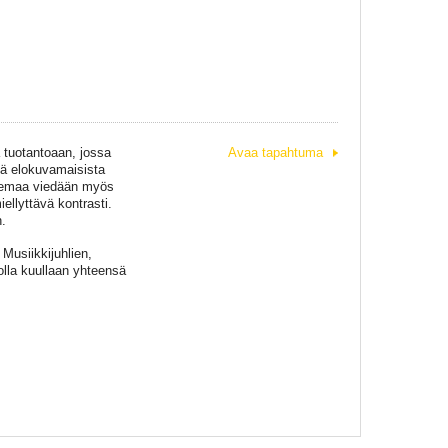
 tuotantoaan, jossa
Avaa tapahtuma
kä elokuvamaisista
aisemaa viedään myös
ellyttävä kontrasti.
.
Musiikkijuhlien,
lla kuullaan yhteensä