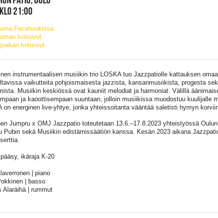
 KLO 21:00
tuma Facebookissa
uman kotisivut
paikan kotisivut
inen instrumentaalisen musiikin trio LOSKA tuo Jazzpatiolle kattauksen omaa
ltavissa vaikutteita pohjoismaisesta jazzista, kansanmusiikista, progesta se
mista. Musiikin keskiössä ovat kauniit melodiat ja harmoniat. Välillä äänim
mpaan ja kaoottisempaan suuntaan, jolloin musiikissa muodostuu kuulijalle mi
on energinen live-yhtye, jonka yhteissoitanta vääntää saletisti hymyn korviin
en Jumpru x OMJ Jazzpatio toteutetaan 13.6.–17.8.2023 yhteistyössä Oulun 
 Pubin sekä Musiikin edistämissäätiön kanssa. Kesän 2023 aikana Jazzpatio
serttia.
pääsy, ikäraja K-20
laverronen | piano
Pokkinen | basso
 Alaräihä | rummut