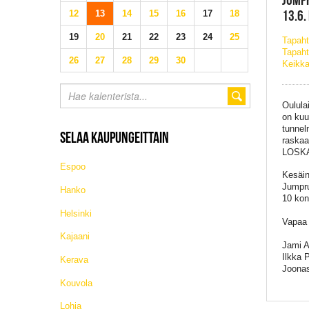
13.6.
12
13
14
15
16
17
18
19
20
21
22
23
24
25
Tapah
Tapaht
26
27
28
29
30
Keikka
Oulula
on kuu
tunnel
SELAA KAUPUNGEITTAIN
raskaa
LOSKA 
Espoo
Kesäin
Jumpru
Hanko
10 kon
Helsinki
Vapaa 
Kajaani
Jami A
Ilkka 
Kerava
Joonas
Kouvola
Lohja