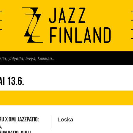
FINLAND LIVE
AI 13.6.
U X OMJ JAZZPATIO:
Loska
,
UN PATIO, OULU