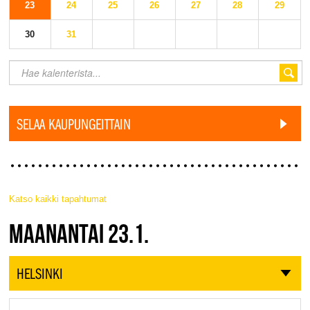
23
24
25
26
27
28
29
30
31
SELAA KAUPUNGEITTAIN
Katso kaikki tapahtumat
JAZZ FINLAND LIVE
MAANANTAI 23.1.
HELSINKI