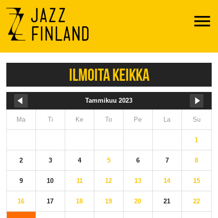
Menu
ILMOITA KEIKKA
Tammikuu 2023
Ma
Ti
Ke
To
Pe
La
Su
1
2
3
4
5
6
7
8
9
10
11
12
13
14
15
16
17
18
19
20
21
22