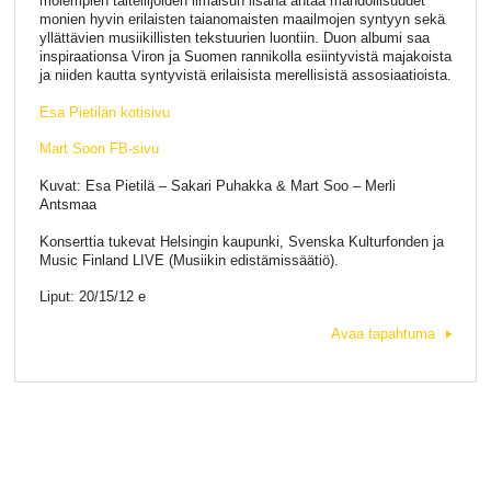
molempien taiteilijoiden ilmaisun lisänä antaa mahdollisuudet
monien hyvin erilaisten taianomaisten maailmojen syntyyn sekä
yllättävien musiikillisten tekstuurien luontiin. Duon albumi saa
inspiraationsa Viron ja Suomen rannikolla esiintyvistä majakoista
ja niiden kautta syntyvistä erilaisista merellisistä assosiaatioista.
Esa Pietilän kotisivu
Mart Soon FB-sivu
Kuvat: Esa Pietilä – Sakari Puhakka & Mart Soo – Merli
Antsmaa
Konserttia tukevat Helsingin kaupunki, Svenska Kulturfonden ja
Music Finland LIVE (Musiikin edistämissäätiö).
Liput: 20/15/12 e
Avaa tapahtuma