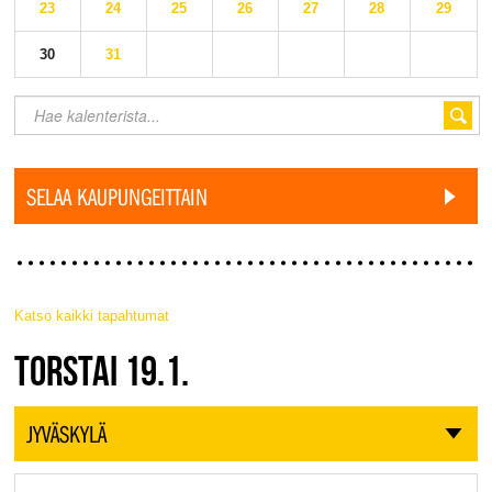
23
24
25
26
27
28
29
30
31
SELAA KAUPUNGEITTAIN
Katso kaikki tapahtumat
JAZZ FINLAND LIVE
TORSTAI 19.1.
JYVÄSKYLÄ