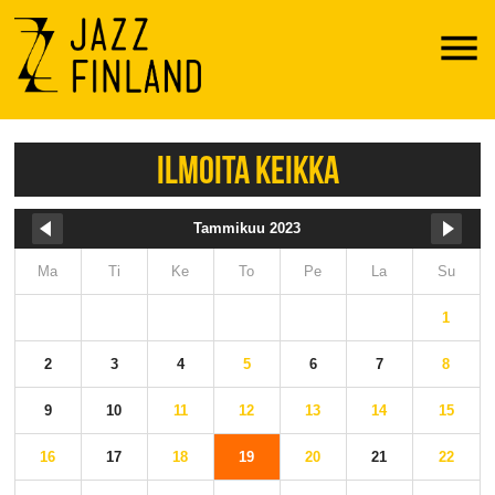
Menu
ILMOITA KEIKKA
Tammikuu 2023
Ma
Ti
Ke
To
Pe
La
Su
1
2
3
4
5
6
7
8
9
10
11
12
13
14
15
16
17
18
19
20
21
22