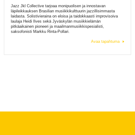
Jazz Jkl Collective tarjoaa monipuolisen ja innostavan
läpileikkauksen Brasilian musiikkikulttuurin jazzillisimmasta
laidasta. Solistivieraina on eloisa ja taidokkaasti improvisoiva
laulaja Heidi Ilves sekä Jyväskylän musiikkielämän
pitkäaikainen pioneeri ja maailmanmusiikkispesialisti,
saksofonisti Markku Rinta-Pollari.
Avaa tapahtuma