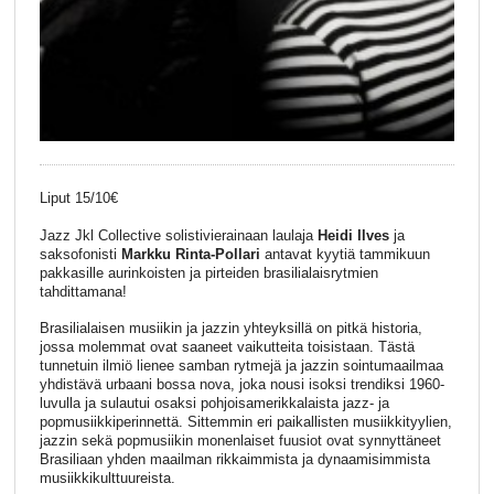
Liput 15/10€
Jazz Jkl Collective solistivierainaan laulaja
Heidi Ilves
ja
saksofonisti
Markku Rinta-Pollari
antavat kyytiä tammikuun
pakkasille aurinkoisten ja pirteiden brasilialaisrytmien
tahdittamana!
Brasilialaisen musiikin ja jazzin yhteyksillä on pitkä historia,
jossa molemmat ovat saaneet vaikutteita toisistaan. Tästä
tunnetuin ilmiö lienee samban rytmejä ja jazzin sointumaailmaa
yhdistävä urbaani bossa nova, joka nousi isoksi trendiksi 1960-
luvulla ja sulautui osaksi pohjoisamerikkalaista jazz- ja
popmusiikkiperinnettä. Sittemmin eri paikallisten musiikkityylien,
jazzin sekä popmusiikin monenlaiset fuusiot ovat synnyttäneet
Brasiliaan yhden maailman rikkaimmista ja dynaamisimmista
musiikkikulttuureista.