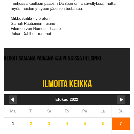
Tenhossa kuullaan pääosin Dahlbon omia sävellyksiä, mutta
myös muiden yhtyeen jäsenien tuotantoa.
Mikko Antila - vibrafoni
Samuli Rautiainen - piano
Filemon von Numers - basso
Johan Dahlbo - rummut
KEIKAT SAMANA PÄIVÄNÄ KAUPUNGISSA HELSINKI
Ei muita keikkoja.
ILMOITA KEIKKA
Elokuu 2022
Ma
Ti
Ke
To
Pe
La
Su
1
2
3
4
5
6
7