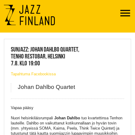
Menu
JAZZ FINLAND LIVE
SUNJAZZ: JOHAN DAHLBO QUARTET,
TENHO RESTOBAR, HELSINKI
7.8. KLO 19:00
Tapahtuma Facebookissa
Johan Dahlbo Quartet
Vapaa pääsy
Nuori helsinkiläisrumpali
Johan Dahlbo
tuo kvartettinsa Tenhon
lauteille. Dahlbo on vaikuttanut kotikunnallaan jo hyvän tovin
(mm. yhtyeissä SOMA, Kaima, Peela, Think Twice Quintet) ja
tutustunut tätä kautta suomijazzin lupaavimpiin muusikkoihin.