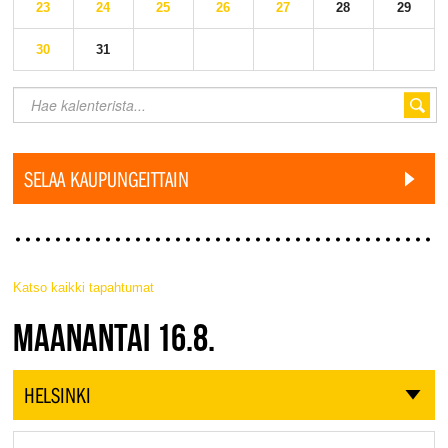
23
24
25
26
27
28
29
30
31
SELAA KAUPUNGEITTAIN
Katso kaikki tapahtumat
JAZZ FINLAND LIVE
MAANANTAI 16.8.
HELSINKI