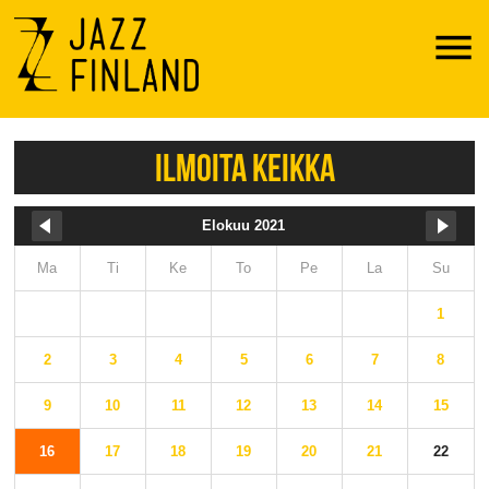
Menu
ILMOITA KEIKKA
Elokuu 2021
Ma
Ti
Ke
To
Pe
La
Su
1
2
3
4
5
6
7
8
9
10
11
12
13
14
15
16
17
18
19
20
21
22