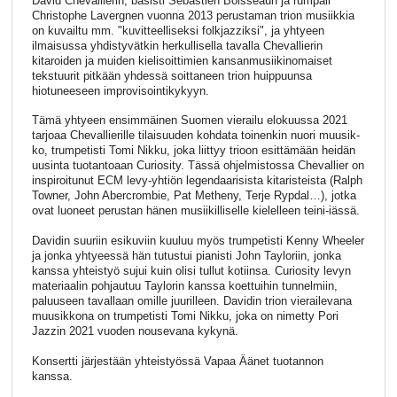
David Chevallierin, basisti Sébastien Boisseaun ja rumpali
Christophe Lavergnen vuonna 2013 perustaman trion musiikkia
on kuvailtu mm. "kuvitteelliseksi folkjazziksi", ja yhtyeen
ilmaisussa yhdistyvätkin herkullisella tavalla Chevallierin
kitaroiden ja muiden kielisoittimien kansanmusiikinomaiset
tekstuurit pitkään yhdessä soittaneen trion huippuunsa
hiotuneeseen improvisointikykyyn.
Tämä yhtyeen ensimmäinen Suomen vierailu elokuussa 2021
tarjoaa Chevallierille tilaisuud­en kohdata toinenkin nuori muusik­
ko, trumpetisti Tomi Nikku, joka liittyy trioon esittä­mään heidän
uusinta tuotantoaan Cu­riosity. Tässä ohjelmistossa Chevallier on
inspiroitu­nut ECM levy-yhtiön legendaarisista kitaristeista (Ralph
Towner, John Abercrom­bie, Pat Metheny, Terje Rypdal…), jotka
ovat luoneet perustan hänen musiikilliselle kielel­leen teini-iässä.
Davidin suuriin esikuviin kuuluu myös trumpetisti Kenny Wheeler
ja jonka yhtyeessä hän tutustui pianisti John Tayloriin, jonka
kanssa yhteistyö sujui kuin olisi tullut kotiinsa. Curiosity levyn
materiaalin pohjautuu Taylorin kanssa koettuihin tunnelmiin,
paluuseen tavallaan omille juurilleen. Davidin trion vierailevana
muusikkona on trumpetisti Tomi Nikku, joka on nimetty Pori
Jazzin 2021 vuoden nousevana kykynä.
Konsertti järjestään yhteistyössä Vapaa Äänet tuotannon
kanssa.