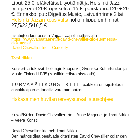
Liput: 25 €, eläkeläiset, työttömät ja Helsinki Jazz
ry:n jäsenet 20€, opiskelijat 15 €, pariskunnat 20 + 20
€. Ennakkoliput: Digelius Music, Laivurinrinne 2 tai
Helsinki Jazzin kotisivulta
, jolloin lippujen hinnat:
27,5/22,5/16,5 €.
Lisätietoa kiertueesta Vapaat äänet -nettisivulla:
https://www.vapaataanet.fi/david-chevallier-trio-suomessa-
elokuussa/
David Chevallier trio – Curiosity
Tomi Nikku
Konserttia tukevat Helsingin kaupunki, Svenska Kulturfonden ja
Music Finland LIVE (Musiikin edistämissäätiö).
T U R V A V Ä L I K O N S E R T T I – paikkoja on rajoitetusti,
ennakkolipun ostaneille varataan paikat.
Hakasalmen huvilan terveysturvallisuusohjeet
Kuvat/Bilder: David Chevallier trio – Anne Magouët ja Tomi Nikku
– Veera Konsti
David Chevallier trio och Tomi Nikku
Den mångsidiga begåvade gitarristen David Chevallier odlar den