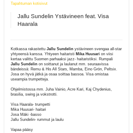
Tapahtuman kotisivut
Jallu Sundelin Ystävineen feat. Visa
Haarala
Kotkassa rakastettu
Jallu Sundelin
ystävineen svengaa all-star
yhtyeensä kanssa. Yhtyeen haitaristi
Mika Huusari
on viisi
kertaa valittu Suomen parhaaksi jazz- haitaristiksi. Rumpali
Jallu Sundelin
on soittanut ja laulanut mm. seuraavissa
bändeissä: Remu & His All Stars, Mamba, Eino Grön, Peltsix.
Josa on hyvä jätkä ja osaa soittaa bassoa. Visa omistaa
useampia trumpetteja.
Ohjelmistossa mm. Juha Vainio, Acre Kari, Kaj Chydenius,
brasilia, swing ja vokstrotti.
Visa Haarala- trumpetti
Mika Huusari- haitari
Josa Mäki -basso
Jallu Sundelin- rummut ja laulu
Vapaa pääsy