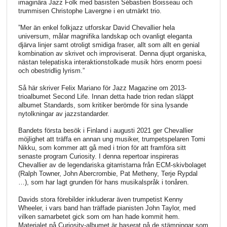
imaginära Jazz Folk med basisten Sébastien Boisseau och
trummisen Christophe Lavergne i en utmärkt trio.
”Mer än enkel folkjazz utforskar David Chevallier hela
universum, målar magnifika landskap och ovanligt eleganta
djärva linjer samt otroligt smidiga fraser, allt som allt en genial
kombination av skrivet och improviserat. Denna djupt organiska,
nästan telepatiska interaktionstolkade musik hörs enorm poesi
och obestridlig lyrism.”
Så här skriver Felix Mariano för Jazz Magazine om 2013-
trioalbumet Second Life. Innan detta hade trion redan släppt
albumet Standards, som kritiker berömde för sina lysande
nytolkningar av jazzstandarder.
Bandets första besök i Finland i augusti 2021 ger Chevallier
möjlighet att träffa en annan ung musiker, trumpetspelaren Tomi
Nikku, som kommer att gå med i trion för att framföra sitt
senaste program Curiosity. I denna repertoar inspireras
Chevallier av de legendariska gitarristarna från ECM-skivbolaget
(Ralph Towner, John Abercrombie, Pat Metheny, Terje Rypdal
…), som har lagt grunden för hans musikalspråk i tonåren.
Davids stora förebilder inkluderar även trumpetist Kenny
Wheeler, i vars band han träffade pianisten John Taylor, med
vilken samarbetet gick som om han hade kommit hem.
Materialet på Curiosity-albumet är baserat på de stämningar som