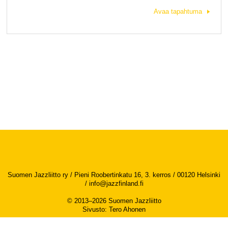
Avaa tapahtuma
Suomen Jazzliitto ry / Pieni Roobertinkatu 16, 3. kerros / 00120 Helsinki
/
info@jazzfinland.fi
© 2013–2026 Suomen Jazzliitto
Sivusto
:
Tero Ahonen
Saavutettavuusseloste