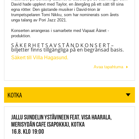
David hade upplevt med Taylor, en återgång på ett sätt till sina
egna rötter. Den gästande musiker i David-trion är
trumpetspelaren Tomi Nikku, som har nominerats som årets
unga talang av Pori Jazz 2021.
Konserten arrangeras i samarbete med Vapaat Äänet -
produktion.
S
Ä K E R H E T S A V S T Å N D
K O N S E R T –
biljetter finns tillgängliga på en begränsad basis.
Säkert till Villa Hagasund.
Avaa tapahtuma
KOTKA
JALLU SUNDELIN YSTÄVINEEN FEAT. VISA HAARALA,
MERISYDÄN CAFE (SAPOKKA), KOTKA
16.8. KLO 19:00