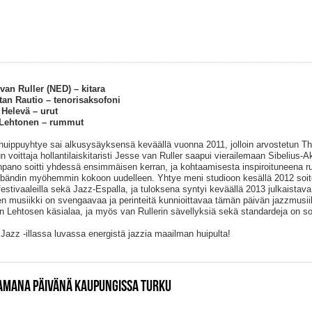
van Ruller (NED) – kitara
an Rautio – tenorisaksofoni
Helevä – urut
 Lehtonen – rummut
uippuyhtye sai alkusysäyksensä keväällä vuonna 2011, jolloin arvostetun Th
un voittaja hollantilaiskitaristi Jesse van Ruller saapui vierailemaan Sibelius-A
pano soitti yhdessä ensimmäisen kerran, ja kohtaamisesta inspiroituneena r
 bändin myöhemmin kokoon uudelleen. Yhtye meni studioon kesällä 2012 soite
festivaaleilla sekä Jazz-Espalla, ja tuloksena syntyi keväällä 2013 julkaistava
n musiikki on svengaavaa ja perinteitä kunnioittavaa tämän päivän jazzmusii
n Lehtosen käsialaa, ja myös van Rullerin sävellyksiä sekä standardeja on so
Jazz -illassa luvassa energistä jazzia maailman huipulta!
SAMANA PÄIVÄNÄ KAUPUNGISSA TURKU