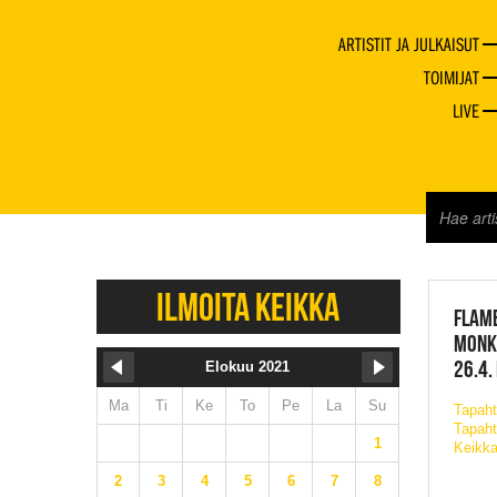
ARTISTIT JA JULKAISUT
TOIMIJAT
LIVE
JAZZ 
ILMOITA KEIKKA
FLAME
MONK
26.4.
Elokuu 2021
Ma
Ti
Ke
To
Pe
La
Su
Tapah
Tapaht
1
Keikka
2
3
4
5
6
7
8