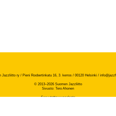
Jazzliitto ry / Pieni Roobertinkatu 16, 3. kerros / 00120 Helsinki /
info@jazzfi
© 2013–2026 Suomen Jazzliitto
Sivusto
:
Tero Ahonen
Saavutettavuusseloste