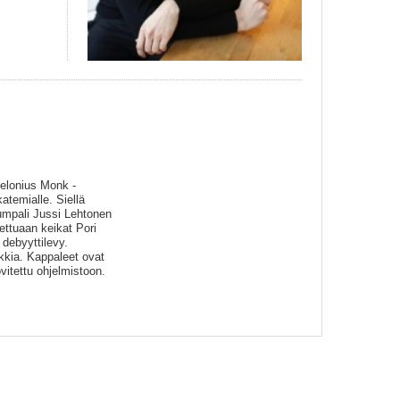
elonius Monk -
katemialle. Siellä
umpali Jussi Lehtonen
ttuaan keikat Pori
 debyyttilevy.
kkia. Kappaleet ovat
vitettu ohjelmistoon.