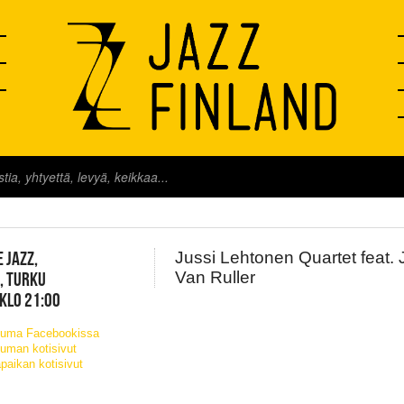
FINLAND LIVE
 JAZZ,
Jussi Lehtonen Quartet feat.
Van Ruller
, TURKU
 KLO 21:00
tuma Facebookissa
uman kotisivut
paikan kotisivut