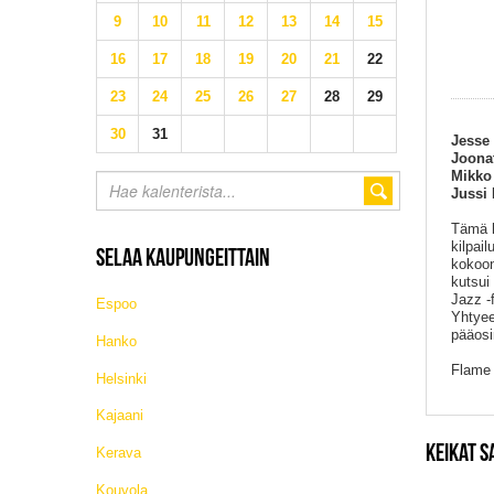
9
10
11
12
13
14
15
16
17
18
19
20
21
22
23
24
25
26
27
28
29
30
31
Jesse 
Joonat
Mikko 
Jussi
Tämä h
kilpail
SELAA KAUPUNGEITTAIN
kokoon
kutsui
Jazz -
Espoo
Yhtyee
pääosi
Hanko
Flame 
Helsinki
Kajaani
KEIKAT 
Kerava
Kouvola