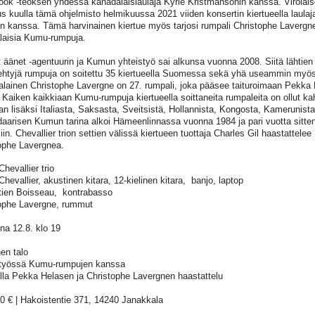
ok -teoksen yhdessä kanadalaislaulaja Kyrie Kristmansonin kanssa. Virolaisell
uus kuulla tämä ohjelmisto helmikuussa 2021 viiden konsertin kiertueella laulaj
 kanssa. Tämä harvinainen kiertue myös tarjosi rumpali Christophe Lavergnell
aisia Kumu-rumpuja.
 äänet -agentuurin ja Kumun yhteistyö sai alkunsa vuonna 2008. Siitä lähtien
ehtyjä rumpuja on soitettu 35 kiertueella Suomessa sekä yhä useammin myös
lainen Christophe Lavergne on 27. rumpali, joka pääsee taituroimaan Pekka
ä. Kaiken kaikkiaan Kumu-rumpuja kiertueella soittaneita rumpaleita on ollut k
n lisäksi Italiasta, Saksasta, Sveitsistä, Hollannista, Kongosta, Kamerunista
aarisen Kumun tarina alkoi Hämeenlinnassa vuonna 1984 ja pari vuotta sitten
iin. Chevallier trion settien välissä kiertueen tuottaja Charles Gil haastattele
ophe Lavergnea.
Chevallier trio
hevallier, akustinen kitara, 12-kielinen kitara, banjo, laptop
ien Boisseau, kontrabasso
ophe Lavergne, rummut
ina 12.8. klo 19
nen talo
styössä Kumu-rumpujen kanssa
alla Pekka Helasen ja Christophe Lavergnen haastattelu
20 € | Hakoistentie 371, 14240 Janakkala