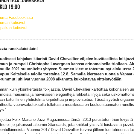
 KLO 19:00
tuma Facebookissa
uman kotisivut
paikan kotisivut
zzia ranskalaisittain!
olisesti lahjakas kitaristi David Chevallier viljelee kuvitteellista folkjaz
aun ja rumpali Christophe Lavergnen kanssa erinomaisella triollaan. Al
uulle 2021 suunniteltu yhtyeen Suomen kiertue toteutuu nyt elokuussa 
aapuu Keltaiselle talolle torstaina 12.8. Samalla kiertueen tuottaja Vapaat 
ummut juhlivat vuonna 2008 alkanutta kukoistavaa yhteistyötään.
än kuin yksinkertaista folkjazzia, David Chevallier kartoittaa kokonaisen u
moisia maisemia ja harvinaisen elegantteja rohkeita linjoja sekä uskomattoma
aan taiturillinen yhdistelmä kirjoitettua ja improvisoitua. Tässä syvästi orgaan
attisella vuorovaikutuksella tulkitussa musiikissa on kuuluu suunnaton runollis
ys.”
irjottaa Felix Mariano Jazz Magazinessa tämän 2013 perustetun trion levystä
rio oli jo julkaissut albumin Standards, jota kriitikot ylistivät loistavista jazzs
eentulkinnoista. Vuonna 2017 David Chevallier turvasi jälleen luottotrioonsa 