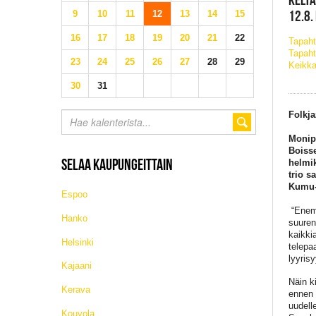
12.8.
9
10
11
12
13
14
15
16
17
18
19
20
21
22
Tapah
Tapaht
23
24
25
26
27
28
29
Keikka
30
31
Folkja
Monipu
Boisse
SELAA KAUPUNGEITTAIN
helmik
trio s
Kumu-r
Espoo
“Enemm
Hanko
suuren
kaikki
Helsinki
telepa
lyyrisy
Kajaani
Näin k
Kerava
ennen t
uudell
Kouvola