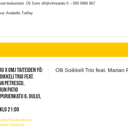
set-tiedustelut: Oli Soini olli@vihreatalo.fi – 050 5886 867
va: Anabelle Tiaffay
U X OMJ TAITEIDEN YÖ:
Olli Soikkeli Trio feat. Marian
SOIKKELI TRIO FEAT.
N PETRESCU,
UN PATIO
PURIENKATU 6, OULU),
 KLO 21:00
tuma Facebookissa
uman kotisivut