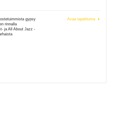
rvostetuimmista gypsy
Avaa tapahtuma
n rinnalla
- ja All About Jazz -
arhaista