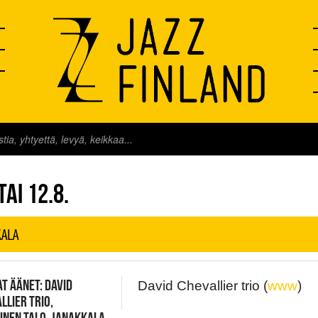
FINLAND LIVE
AI 12.8.
KALA
T ÄÄNET: DAVID
David Chevallier trio (
www
)
LLIER TRIO,
INEN TALO, JANAKKALA