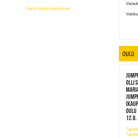
Varauk
Katso kaikki tapahtumat
Valoku
OULU
JUMPR
OLLI 
MARIA
JUMPR
(KAUP
OULU
12.8.
Tapah
Tapaht