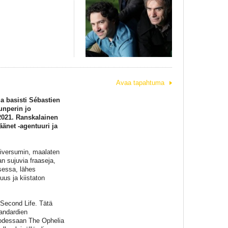
Avaa tapahtuma
zia basisti Sébastien
unperin jo
2021. Ranskalainen
äänet -agentuuri ja
niversumin, maalaten
n sujuvia fraaseja,
isessa, lähes
uus ja kiistaton
 Second Life. Tätä
tandardien
luodessaan The Ophelia