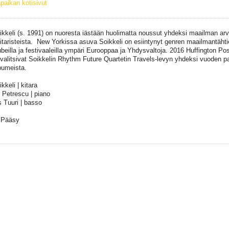
paikan kotisivut
oikkeli (s. 1991) on nuoresta iästään huolimatta noussut yhdeksi maailman a
kitaristeista. New Yorkissa asuva Soikkeli on esiintynyt genren maailmantähtie
ubeilla ja festivaaleilla ympäri Eurooppaa ja Yhdysvaltoja. 2016 Huffington Post
 valitsivat Soikkelin Rhythm Future Quartetin Travels-levyn yhdeksi vuoden p
bumeista.
ikkeli | kitara
 Petrescu | piano
 Tuuri | basso
 Pääsy