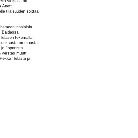
a yleisöllä oli
a Anett
e tilaisuuden soittaa
 hämeenlinnalaisia
 Baltiassa.
 Helasen tekemällä
ahdeksasta eri maasta,
 ja Japanista.
 verstas muutti
e Pekka Helasta ja