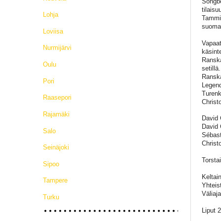
Songbo
tilais
Lohja
Tammin
suomal
Loviisa
Vapaat
Nurmijärvi
käsint
Ranska
Oulu
setill
Ranska
Pori
Legend
Turenk
Raasepori
Christ
Rajamäki
David 
David C
Salo
Sébast
Christ
Seinäjoki
Torsta
Sipoo
Keltai
Tampere
Yhtei
Väliaj
Turku
Liput 