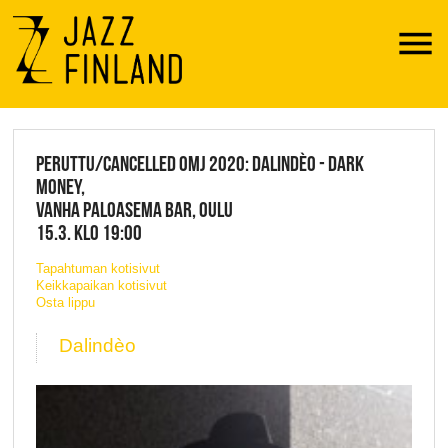
Menu
JAZZ FINLAND LIVE
PERUTTU/CANCELLED OMJ 2020: DALINDÈO - DARK
MONEY,
VANHA PALOASEMA BAR, OULU
15.3. KLO 19:00
Tapahtuman kotisivut
Keikkapaikan kotisivut
Osta lippu
Dalindèo