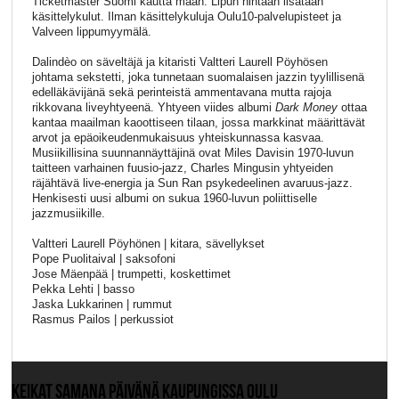
Ticketmaster Suomi kautta maan. Lipun hintaan lisätään
käsittelykulut. Ilman käsittelykuluja Oulu10-palvelupisteet ja
Valveen lippumyymälä.
Dalindèo on säveltäjä ja kitaristi Valtteri Laurell Pöyhösen
johtama sekstetti, joka tunnetaan suomalaisen jazzin tyylillisenä
edelläkävijänä sekä perinteistä ammentavana mutta rajoja
rikkovana liveyhtyeenä. Yhtyeen viides albumi
Dark Money
ottaa
kantaa maailman kaoottiseen tilaan, jossa markkinat määrittävät
arvot ja epäoikeudenmukaisuus yhteiskunnassa kasvaa.
Musiikillisina suunnannäyttäjinä ovat Miles Davisin 1970-luvun
taitteen varhainen fuusio-jazz, Charles Mingusin yhtyeiden
räjähtävä live-energia ja Sun Ran psykedeelinen avaruus-jazz.
Henkisesti uusi albumi on sukua 1960-luvun poliittiselle
jazzmusiikille.
Valtteri Laurell Pöyhönen | kitara, sävellykset
Pope Puolitaival | saksofoni
Jose Mäenpää | trumpetti, koskettimet
Pekka Lehti | basso
Jaska Lukkarinen | rummut
Rasmus Pailos | perkussiot
KEIKAT SAMANA PÄIVÄNÄ KAUPUNGISSA OULU