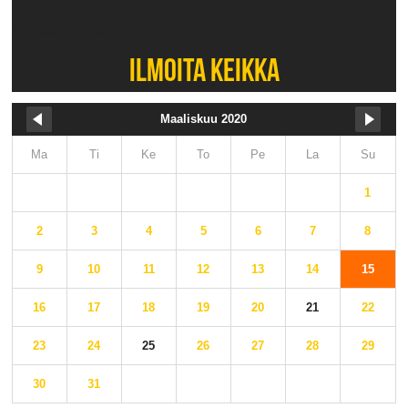
Ei muita keikkoja.
ILMOITA KEIKKA
Maaliskuu 2020
Ma
Ti
Ke
To
Pe
La
Su
1
2
3
4
5
6
7
8
9
10
11
12
13
14
15
16
17
18
19
20
21
22
23
24
25
26
27
28
29
30
31