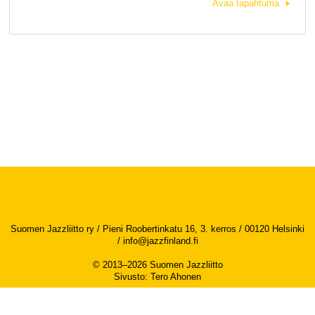
Avaa tapahtuma
Suomen Jazzliitto ry / Pieni Roobertinkatu 16, 3. kerros / 00120 Helsinki
/
info@jazzfinland.fi
© 2013–2026 Suomen Jazzliitto
Sivusto
:
Tero Ahonen
Saavutettavuusseloste