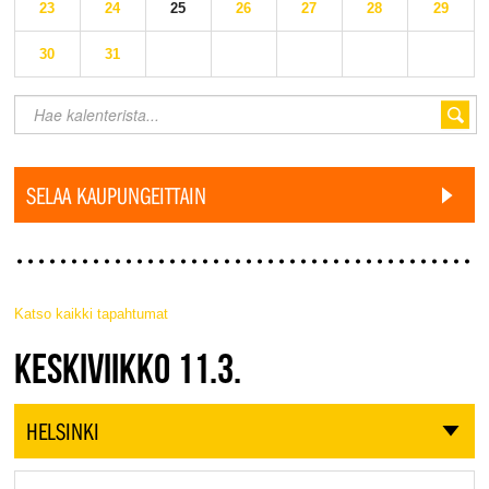
23
24
25
26
27
28
29
30
31
SELAA KAUPUNGEITTAIN
Katso kaikki tapahtumat
JAZZ FINLAND LIVE
KESKIVIIKKO 11.3.
HELSINKI