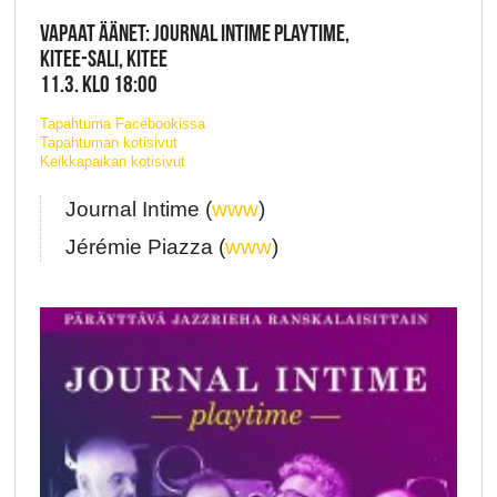
VAPAAT ÄÄNET: JOURNAL INTIME PLAYTIME,
KITEE-SALI, KITEE
11.3. KLO 18:00
Tapahtuma Facebookissa
Tapahtuman kotisivut
Keikkapaikan kotisivut
Journal Intime (
www
)
Jérémie Piazza (
www
)