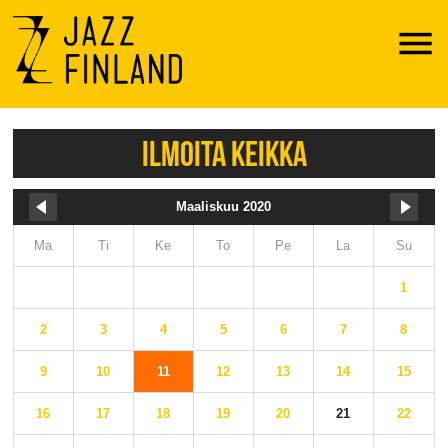
Menu
ILMOITA KEIKKA
Maaliskuu 2020
Ma
Ti
Ke
To
Pe
La
Su
1
2
3
4
5
6
7
8
9
10
11
12
13
14
15
16
17
18
19
20
21
22