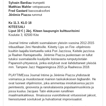
Sylvain Bardiau
trumpetti
Matthias Mahle
r vetopasuuna
Fred Gastard
bassosaksofoni
Jérémie Piazza
rummut
Ke 11.3. KLO 18
KITEESALI
Liput 10 € | Järj. Kiteen kaupungin kulttuuritoimi
Koulutie 3, 82500 Kite
Journal Intime valloitti suomalaisen yleisön vuosina 2012-2015
tribuutillaan Jimi Hendrixille. Kiitetty Lips on Fire -ohjelmisto
kuultiin laajalla kiertueella sekä Pori Jazzissa, Keitele jazzissa
ja Raahen Rantajatseilla. Jérémie Piazza puolestaan on tullut
tutuksi suomalaisille kuulijoille loistavasta rumputyöstään
Papanosh-yhtyeessä, jonka esitykset ovat ilahduttaneet yleisöä
mm. Tampere Jazz Happeningissa 2015 ja Raahessa 2018.
PLAYTIMEssa Journal Intime ja Jérémie Piazza yhdistavät
voimansa ja muodostavat mainion taskukokoisen bigbandin. He
ovat luoneet ohjelmiston, joka ammentaa innoituksensa jazzin
perinteestä, groovesta ja ranskalaisesta populaarimusiikista ja
jossa kuuluu Jacques Tatin elokuvien runollinen
maailmankaikkeus. Ilmaisussa vuorottelevat virtuoosiset jaksot,
hienostuneet sovitukset ja hulvattomat improvisaatiot.