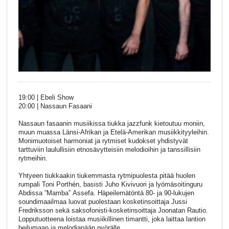
19:00 | Ebeli Show
20:00 | Nassaun Fasaani
Nassaun fasaanin musiikissa tiukka jazzfunk kietoutuu moniin,
muun muassa Länsi-Afrikan ja Etelä-Amerikan musiikkityyleihin.
Monimuotoiset harmoniat ja rytmiset kudokset yhdistyvät
tarttuviin laulullisiin etnosävytteisiin melodioihin ja tanssillisiin
rytmeihin.
Yhtyeen tiukkaakin tiukemmasta rytmipuolesta pitää huolen
rumpali Toni Porthén, basisti Juho Kivivuori ja lyömäsoitinguru
Abdissa ”Mamba” Assefa. Häpeilemätöntä 80- ja 90-lukujen
soundimaailmaa luovat puolestaan kosketinsoittaja Jussi
Fredriksson sekä saksofonisti-kosketinsoittaja Joonatan Rautio.
Lopputuotteena loistaa musiikillinen timantti, joka laittaa lantion
heilumaan ja melodiapään pyörälle.