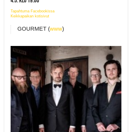
4.5. KLO 19:00
Tapahtuma Facebookissa
Keikkapaikan kotisivut
GOURMET (
www
)