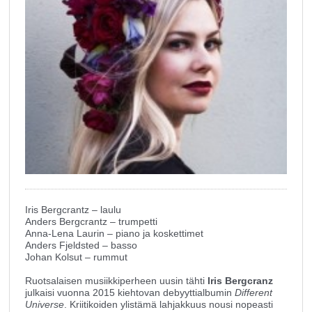
Iris Bergcrantz – laulu
Anders Bergcrantz – trumpetti
Anna-Lena Laurin – piano ja koskettimet
Anders Fjeldsted – basso
Johan Kolsut – rummut
Ruotsalaisen musiikkiperheen uusin tähti
Iris Bergcranz
julkaisi vuonna 2015 kiehtovan debyyttialbumin
Different
Universe
. Kriitikoiden ylistämä lahjakkuus nousi nopeasti