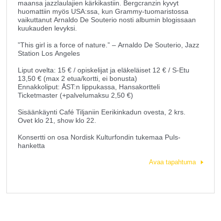
maansa jazzlaulajien kärkikastiin. Bergcranzin kyvyt
huomattiin myös USA:ssa, kun Grammy-tuomaristossa
vaikuttanut Arnaldo De Souterio nosti albumin blogissaan
kuukauden levyksi.
”This girl is a force of nature.” – Arnaldo De Souterio, Jazz
Station Los Angeles
Liput ovelta: 15 € / opiskelijat ja eläkeläiset 12 € / S-Etu
13,50 € (max 2 etua/kortti, ei bonusta)
Ennakkoliput: ÅST:n lippukassa, Hansakortteli
Ticketmaster (+palvelumaksu 2,50 €)
Sisäänkäynti Café Tiljaniin Eerikinkadun ovesta, 2 krs.
Ovet klo 21, show klo 22.
Konsertti on osa Nordisk Kulturfondin tukemaa Puls-
hanketta
Avaa tapahtuma