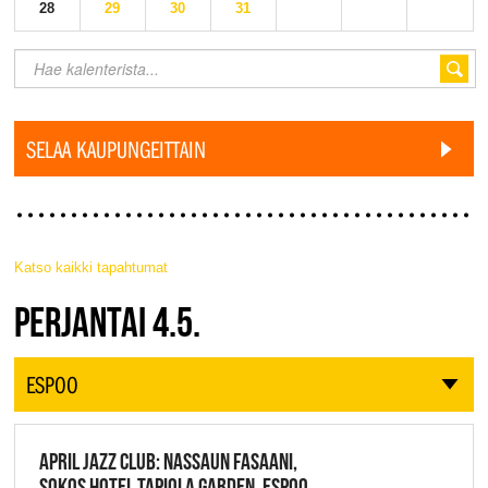
28
29
30
31
SELAA KAUPUNGEITTAIN
Katso kaikki tapahtumat
JAZZ FINLAND LIVE
PERJANTAI 4.5.
ESPOO
APRIL JAZZ CLUB: NASSAUN FASAANI,
SOKOS HOTEL TAPIOLA GARDEN, ESPOO