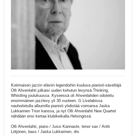
Kotimaisen jazzin eläviin legendoihin kuuluva pianisti-säveltäjä
Olli Ahvenlahti julkaisi uuden kehutun levynsä Thinking,
Whistling joulukuussa. Kyseessä oli Ahvenlahden odotettu
ensimmäinen jazzlevy yli 30 vuoteen. G Livelabissa
nauhoitetulla albumilla pianisti yhdistää voimansa Jaska
Lukkarinen Trion kanssa, ja nyt Olli Ahvenlahti New Quartet
nähdään ensi kertaa klubikeikalla Helsingissä.
Olli Ahvenlahti, piano / Jussi Kannaste, tenor sax / Antti
Lötjönen, bass / Jaska Lukkarinen, drs