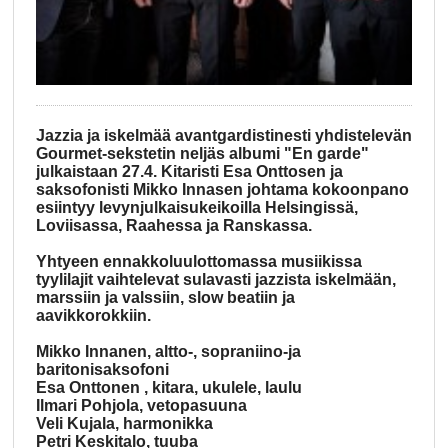
Jazzia ja iskelmää avantgardistinesti yhdistelevän
Gourmet-sekstetin neljäs albumi "En garde"
julkaistaan 27.4. Kitaristi Esa Onttosen ja
saksofonisti Mikko Innasen johtama kokoonpano
esiintyy levynjulkaisukeikoilla Helsingissä,
Loviisassa, Raahessa ja Ranskassa.
Yhtyeen ennakkoluulottomassa musiikissa
tyylilajit vaihtelevat sulavasti jazzista iskelmään,
marssiin ja valssiin, slow beatiin ja
aavikkorokkiin.
Mikko Innanen, altto-, sopraniino-ja
baritonisaksofoni
Esa Onttonen , kitara, ukulele, laulu
Ilmari Pohjola, vetopasuuna
Veli Kujala, harmonikka
Petri Keskitalo, tuuba