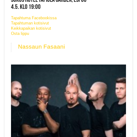
4.5. KLO 19:00
Tapahtuma Facebookissa
Tapahtuman kotisivut
Keikkapaikan kotisivut
Osta lippu
Nassaun Fasaani