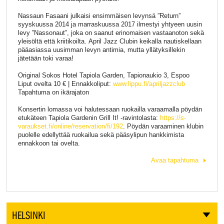
Nassaun Fasaani julkaisi ensimmäisen levynsä ”Return”
syyskuussa 2014 ja marraskuussa 2017 ilmestyi yhtyeen uusin
levy ”Nassonaut”, joka on saanut erinomaisen vastaanoton sekä
yleisöltä että kriitikoilta. April Jazz Clubin keikalla nautiskellaan
pääasiassa uusimman levyn antimia, mutta yllätyksillekin
jätetään toki varaa!
Original Sokos Hotel Tapiola Garden, Tapionaukio 3, Espoo
Liput ovelta 10 € | Ennakkoliput:
www.lippu.fi/apriljazzclub
Tapahtuma on ikärajaton
Konsertin lomassa voi halutessaan ruokailla varaamalla pöydän
etukäteen Tapiola Gardenin Grill It! -ravintolasta:
https://s-
varaukset.fi/online/reservation/fi/192
. Pöydän varaaminen klubin
puolelle edellyttää ruokailua sekä pääsylipun hankkimista
ennakkoon tai ovelta.
Avaa tapahtuma
HELSINKI