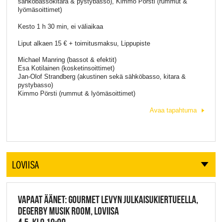
sähköbassokitara & pystybasso), Kimmo Pörsti (rummut &
lyömäsoittimet)
Kesto 1 h 30 min, ei väliaikaa
Liput alkaen 15 € + toimitusmaksu, Lippupiste
Michael Manring (bassot & efektit)
Esa Kotilainen (kosketinsoittimet)
Jan-Olof Strandberg (akustinen sekä sähköbasso, kitara &
pystybasso)
Kimmo Pörsti (rummut & lyömäsoittimet)
Avaa tapahtuma
LOVIISA
VAPAAT ÄÄNET: GOURMET LEVYN JULKAISUKIERTUEELLA,
DEGERBY MUSIK ROOM, LOVIISA