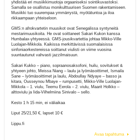
yhdistää eri musiikkimuotoja orgaaniseksi sointikuvastoksi.
Samalla se osallistuu monikulttuurisen Suomen rakentamiseen.
Musiikki tuo suurempaa ymmärrystä, myötätuntoa ja iloa
rikkaampaan yhteiseloon.
GMS:n afrokvartetin muusikot ovat Senegalissa syntyneitä
mestarimuusikoita. He ovat soittaneet Sakari Kukon kanssa
Humbalax-yhtyeessä. GMS-jousikvartettia johtaa Mikko-Ville
Luolajan-Mikkola. Kaikissa merkittävissä suomalaisissa
sinfoniaorkestereissa soittanut viulisti on viime vuosina
suuntautunut vahvasti jazzilmaisuun.
Sakari Kukko – piano, sopraanosaksofoni, huilu, sovitukset &
yhtyeen johto, Meissa Niang – laulu ja lyömäsoittimet, Ismaila
Sane – lyömäsoittimet ja laulu, Abdoullay Ndyaye – basso ja
kitara, Ousseynou Mbaye – rumpusetti, Mikko-Ville Luolajan-
Mikkola – 1. viulu, Teemu Eerola – 2. viulu, Maarit Holkko –
alttoviulu ja Iida-Vilhelmiina Sinivalo – sello.
Kesto 1 h 15 min, ei väliaikaa
Liput 25/21,50 €, lapset 10 €
Lippu.fi
Avaa tapahtuma