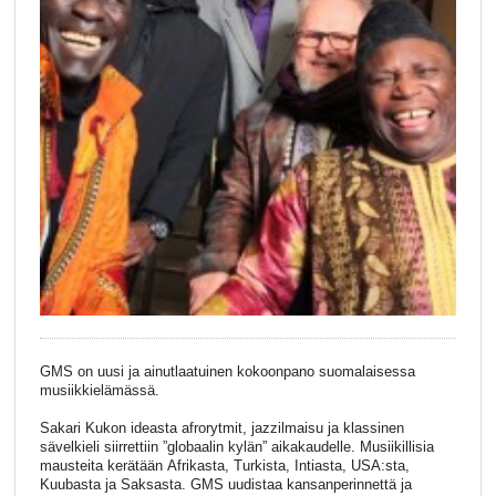
GMS on uusi ja ainutlaatuinen kokoonpano suomalaisessa
musiikkielämässä.
Sakari Kukon ideasta afrorytmit, jazzilmaisu ja klassinen
sävelkieli siirrettiin ”globaalin kylän” aikakaudelle. Musiikillisia
mausteita kerätään Afrikasta, Turkista, Intiasta, USA:sta,
Kuubasta ja Saksasta. GMS uudistaa kansanperinnettä ja