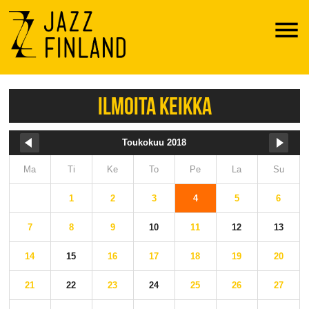
Menu
ILMOITA KEIKKA
Toukokuu 2018
Ma
Ti
Ke
To
Pe
La
Su
1
2
3
4
5
6
7
8
9
10
11
12
13
14
15
16
17
18
19
20
21
22
23
24
25
26
27