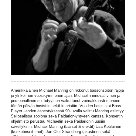
Amerikkalainen Michael Manring on rikkonut bassonsoiton rajoja
jo yli kolmen vuosikymmenen ajan. Michaelin innovatiivinen ja
persoonallinen soittotyyli on vaikuttanut voimakkaasti moneen
tämän päivän basistiin sekä kitaristiin. Vuoden basistiksi Bass
Player -lehden äänestyksessä 90-luvulla valittu Manring esiintyy
Sellosalissa soolona sekä Paidarion-yhtyeen kanssa. Konsertin
ohjelmisto perustuu Michaelin sekä Paidarionin uusiin
sävellyksiin. Michael Manring (bassot & efektit) Esa Kotilainen
(kosketinsoittimet), Jan-Olof Strandberg (akustinen sekä