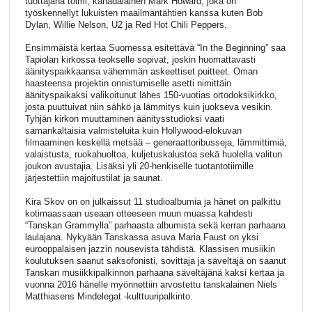
tuottajana toimi, kanadalainen Mark Howard, joka on
työskennellyt lukuisten maailmantähtien kanssa kuten Bob
Dylan, Willie Nelson, U2 ja Red Hot Chili Peppers.
Ensimmäistä kertaa Suomessa esitettävä “In the Beginning” saa
Tapiolan kirkossa teokselle sopivat, joskin huomattavasti
äänityspaikkaansa vähemmän askeettiset puitteet. Oman
haasteensa projektin onnistumiselle asetti nimittäin
äänityspaikaksi valikoitunut lähes 150-vuotias ortodoksikirkko,
josta puuttuivat niin sähkö ja lämmitys kuin juokseva vesikin.
Tyhjän kirkon muuttaminen äänitysstudioksi vaati
samankaltaisia valmisteluita kuin Hollywood-elokuvan
filmaaminen keskellä metsää – generaattoribusseja, lämmittimiä,
valaistusta, ruokahuoltoa, kuljetuskalustoa sekä huolella valitun
joukon avustajia. Lisäksi yli 20-henkiselle tuotantotiimille
järjestettiin majoitustilat ja saunat.
Kira Skov on on julkaissut 11 studioalbumia ja hänet on palkittu
kotimaassaan useaan otteeseen muun muassa kahdesti
“Tanskan Grammylla” parhaasta albumista sekä kerran parhaana
laulajana. Nykyään Tanskassa asuva Maria Faust on yksi
eurooppalaisen jazzin nousevista tähdistä. Klassisen musiikin
koulutuksen saanut saksofonisti, sovittaja ja säveltäjä on saanut
Tanskan musiikkipalkinnon parhaana säveltäjänä kaksi kertaa ja
vuonna 2016 hänelle myönnettiin arvostettu tanskalainen Niels
Matthiasens Mindelegat -kulttuuripalkinto.