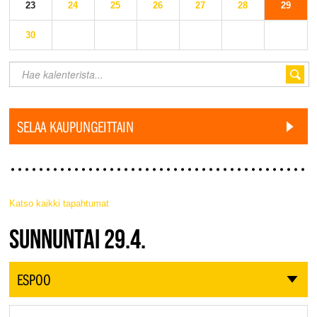
23
24
25
26
27
28
29
30
SELAA KAUPUNGEITTAIN
Katso kaikki tapahtumat
JAZZ FINLAND LIVE
SUNNUNTAI 29.4.
ESPOO