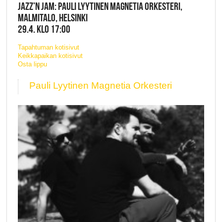
JAZZ’N JAM: PAULI LYYTINEN MAGNETIA ORKESTERI,
MALMITALO, HELSINKI
29.4. KLO 17:00
Tapahtuman kotisivut
Keikkapaikan kotisivut
Osta lippu
Pauli Lyytinen Magnetia Orkesteri