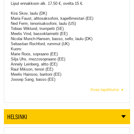
Liput ennakkoon alk. 17,50 €, ovelta 15 €.
Kira Skov, laulu (DK)
Maria Faust, alttosaksofoni, kapellimestari (EE)
Ned Ferm, tenorisaksofoni, laulu (US)
Tobias Wiklund, trumpetti (SE)
Meelis Vind, bassoklarinetti (EE)
Nicolai Munch-Hansen, basso, sello, laulu (DK)
Sebastian Rochford, rummut (UK)
Kuoro:
Marie Roos, sopraano (EE)
Silja Uhs, mezzosopraano (EE)
Annely Leinberg, altto (EE)
Raul Mikson, tenori (EE)
Meelis Hainsoo, baritoni (EE)
Joosep Sang, basso (EE)
Avaa tapahtuma
HELSINKI