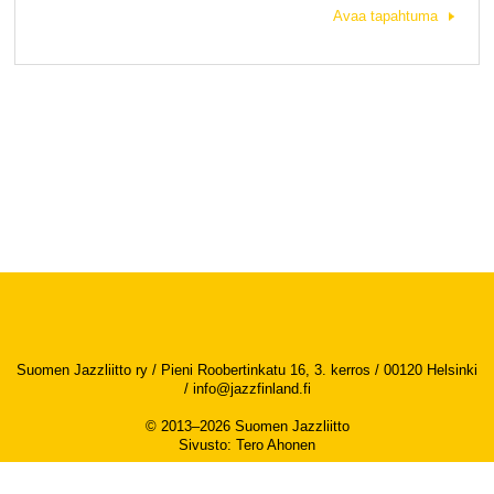
Avaa tapahtuma
Suomen Jazzliitto ry / Pieni Roobertinkatu 16, 3. kerros / 00120 Helsinki
/
info@jazzfinland.fi
© 2013–2026 Suomen Jazzliitto
Sivusto
:
Tero Ahonen
Saavutettavuusseloste