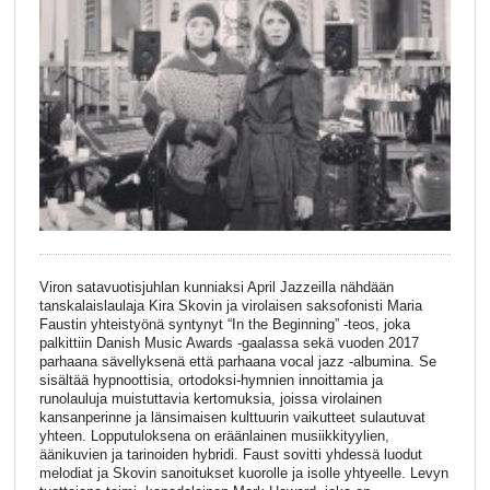
Viron satavuotisjuhlan kunniaksi April Jazzeilla nähdään
tanskalaislaulaja Kira Skovin ja virolaisen saksofonisti Maria
Faustin yhteistyönä syntynyt “In the Beginning” -teos, joka
palkittiin Danish Music Awards -gaalassa sekä vuoden 2017
parhaana sävellyksenä että parhaana vocal jazz -albumina. Se
sisältää hypnoottisia, ortodoksi-hymnien innoittamia ja
runolauluja muistuttavia kertomuksia, joissa virolainen
kansanperinne ja länsimaisen kulttuurin vaikutteet sulautuvat
yhteen. Lopputuloksena on eräänlainen musiikkityylien,
äänikuvien ja tarinoiden hybridi. Faust sovitti yhdessä luodut
melodiat ja Skovin sanoitukset kuorolle ja isolle yhtyeelle. Levyn