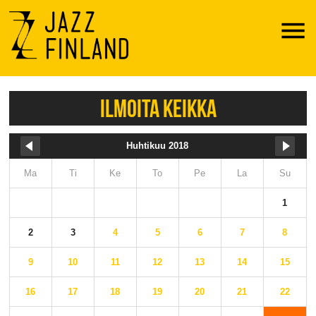
Menu
ILMOITA KEIKKA
Huhtikuu 2018
Ma
Ti
Ke
To
Pe
La
Su
1
2
3
4
5
6
7
8
9
10
11
12
13
14
15
16
17
18
19
20
21
22