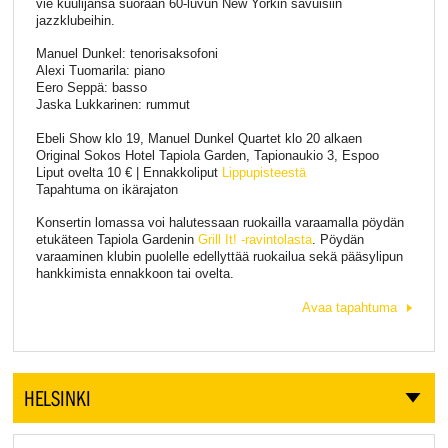
vie kuulijansa suoraan 60-luvun New Yorkin savuisiin
jazzklubeihin.
Manuel Dunkel: tenorisaksofoni
Alexi Tuomarila: piano
Eero Seppä: basso
Jaska Lukkarinen: rummut
Ebeli Show klo 19, Manuel Dunkel Quartet klo 20 alkaen
Original Sokos Hotel Tapiola Garden, Tapionaukio 3, Espoo
Liput ovelta 10 € | Ennakkoliput
Lippupisteestä
Tapahtuma on ikärajaton
Konsertin lomassa voi halutessaan ruokailla varaamalla pöydän
etukäteen Tapiola Gardenin
Grill It! -ravintolasta
. Pöydän
varaaminen klubin puolelle edellyttää ruokailua sekä pääsylipun
hankkimista ennakkoon tai ovelta.
Avaa tapahtuma
HELSINKI