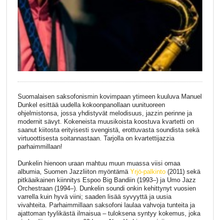
Suomalaisen saksofonismin kovimpaan ytimeen kuuluva Manuel
Dunkel esittää uudella kokoonpanollaan uunituoreen
ohjelmistonsa, jossa yhdistyvät melodisuus, jazzin perinne ja
modernit sävyt. Kokeneista muusikoista koostuva kvartetti on
saanut kiitosta erityisesti svengistä, erottuvasta soundista sekä
virtuoottisesta soitannastaan. Tarjolla on kvartettijazzia
parhaimmillaan!
Dunkelin hienoon uraan mahtuu muun muassa viisi omaa
albumia, Suomen Jazzliiton myöntämä
Yrjö-palkinto
(2011) sekä
pitkäaikainen kiinnitys Espoo Big Bandiin (1993–) ja Umo Jazz
Orchestraan (1994–). Dunkelin soundi onkin kehittynyt vuosien
varrella kuin hyvä viini; saaden lisää syvyyttä ja uusia
vivahteita. Parhaimmillaan saksofoni laulaa vahvoja tunteita ja
ajattoman tyylikästä ilmaisua – tuloksena syntyy kokemus, joka