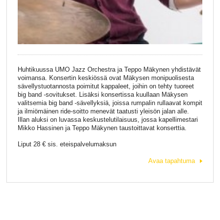
Huhtikuussa UMO Jazz Orchestra ja Teppo Mäkynen yhdistävät
voimansa. Konsertin keskiössä ovat Mäkysen monipuolisesta
sävellystuotannosta poimitut kappaleet, joihin on tehty tuoreet
big band -sovitukset. Lisäksi konsertissa kuullaan Mäkysen
valitsemia big band -sävellyksiä, joissa rumpalin rullaavat kompit
ja ilmiömäinen ride-soitto menevät taatusti yleisön jalan alle.
Illan aluksi on luvassa keskustelutilaisuus, jossa kapellimestari
Mikko Hassinen ja Teppo Mäkynen taustoittavat konserttia.
Liput 28 € sis. eteispalvelumaksun
Avaa tapahtuma