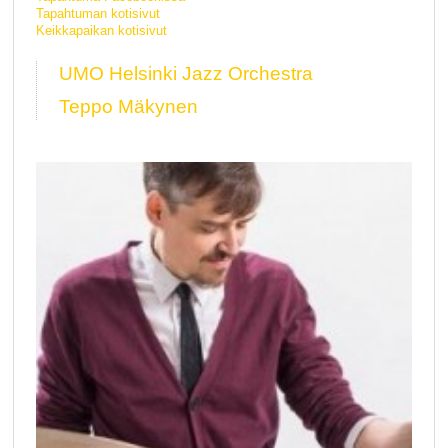
Tapahtuman kotisivut
Keikkapaikan kotisivut
UMO Helsinki Jazz Orchestra
Teppo Mäkynen