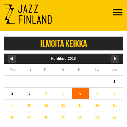
Menu
ILMOITA KEIKKA
Huhtikuu 2018
Ma
Ti
Ke
To
Pe
La
Su
1
2
3
4
5
6
7
8
9
10
11
12
13
14
15
16
17
18
19
20
21
22