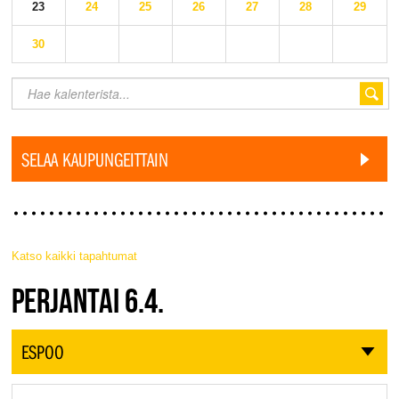
23
24
25
26
27
28
29
30
SELAA KAUPUNGEITTAIN
Katso kaikki tapahtumat
JAZZ FINLAND LIVE
PERJANTAI 6.4.
ESPOO