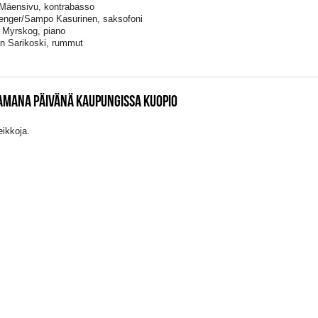
Mäensivu, kontrabasso
enger/Sampo Kasurinen, saksofoni
 Myrskog, piano
n Sarikoski, rummut
SAMANA PÄIVÄNÄ KAUPUNGISSA KUOPIO
eikkoja.