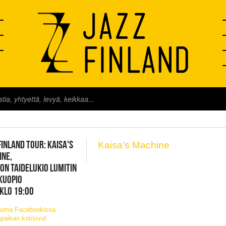
FINLAND LIVE
FINLAND TOUR: KAISA'S
Kaisa's Machine
INE,
ON TAIDELUKIO LUMITIN
 KUOPIO
 KLO 19:00
tuma Facebookissa
paikan kotisivut