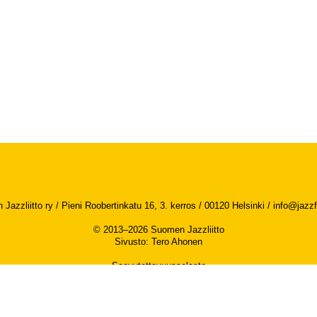
Jazzliitto ry / Pieni Roobertinkatu 16, 3. kerros / 00120 Helsinki /
info@jazzfi
© 2013–2026 Suomen Jazzliitto
Sivusto
:
Tero Ahonen
Saavutettavuusseloste