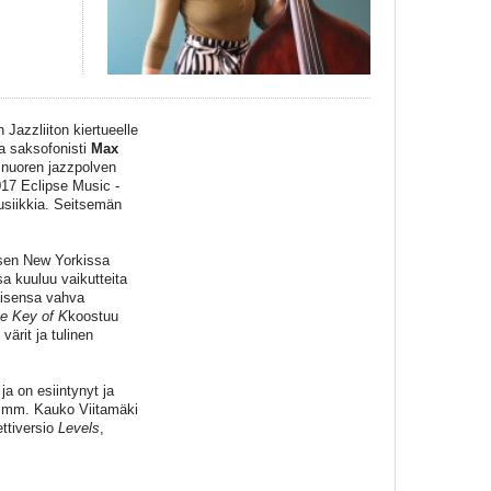
azzliiton kiertueelle
a saksofonisti
Max
 nuoren jazzpolven
017 Eclipse Music -
usiikkia. Seitsemän
sen New Yorkissa
a kuuluu vaikutteita
aisensa vahva
he Key of K
koostuu
ärit ja tulinen
a on esiintynyt ja
tu mm. Kauko Viitamäki
ettiversio
Levels
,