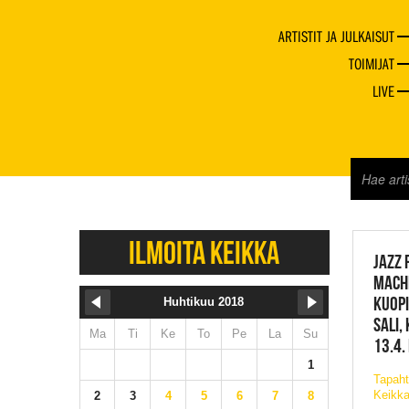
ARTISTIT JA JULKAISUT
TOIMIJAT
LIVE
JAZZ 
ILMOITA KEIKKA
JAZZ 
MACH
KUOPI
Huhtikuu 2018
SALI,
Ma
Ti
Ke
To
Pe
La
Su
13.4.
1
Tapah
Keikka
2
3
4
5
6
7
8