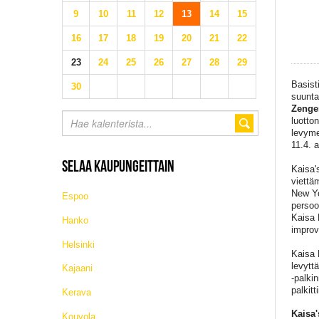
9
10
11
12
13
14
15
16
17
18
19
20
21
22
23
24
25
26
27
28
29
Basist
30
suunta
Zenge
luotto
levyme
11.4. 
SELAA KAUPUNGEITTAIN
Kaisa'
viettä
New Yo
Espoo
persoo
Kaisa 
Hanko
improv
Helsinki
Kaisa 
levytt
Kajaani
-palki
palkitt
Kerava
Kaisa
Kouvola