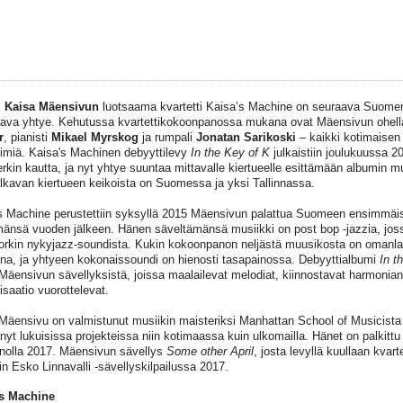
i
Kaisa Mäensivun
luotsaama kvartetti Kaisa’s Machine on seuraava Suomen J
ava yhtye. Kehutussa kvartettikokoonpanossa mukana ovat Mäensivun ohell
r
, pianisti
Mikael Myrskog
ja rumpali
Jonatan Sarikoski
– kaikki kotimaisen
nimiä. Kaisa's Machinen debyyttilevy
In the Key of K
julkaistiin joulukuussa 2
rkin kautta, ja nyt yhtye suuntaa mittavalle kiertueelle esittämään albumin m
alkavan kiertueen keikoista on Suomessa ja yksi Tallinnassa.
s Machine perustettiin syksyllä 2015 Mäensivun palattua Suomeen ensimmäi
mänsä vuoden jälkeen. Hänen säveltämänsä musiikki on post bop -jazzia, joss
rkin nykyjazz-soundista. Kukin kokoonpanon neljästä muusikosta on omanl
na, ja yhtyeen kokonaissoundi on hienosti tasapainossa. Debyyttialbumi
In t
Mäensivun sävellyksistä, joissa maalailevat melodiat, kiinnostavat harmonian v
isaatio vuorottelevat.
Mäensivu on valmistunut musiikin maisteriksi Manhattan School of Musicista j
änyt lukuisissa projekteissa niin kotimaassa kuin ulkomailla. Hänet on palkit
nnolla 2017. Mäensivun sävellys
Some other April
, josta levyllä kuullaan kvart
iin Esko Linnavalli -sävellyskilpailussa 2017.
's Machine