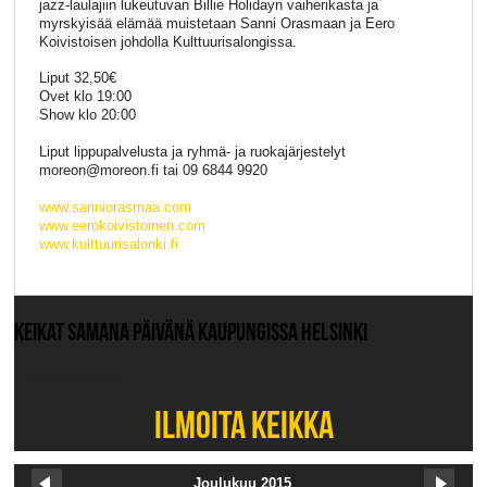
jazz-laulajiin lukeutuvan Billie Holidayn vaiherikasta ja
myrskyisää elämää muistetaan Sanni Orasmaan ja Eero
Koivistoisen johdolla Kulttuurisalongissa.
Liput 32,50€
Ovet klo 19:00
Show klo 20:00
Liput lippupalvelusta ja ryhmä- ja ruokajärjestelyt
moreon@moreon.fi tai 09 6844 9920
www.sanniorasmaa.com
www.eerokoivistoinen.com
www.kulttuurisalonki.fi
KEIKAT SAMANA PÄIVÄNÄ KAUPUNGISSA HELSINKI
Ei muita keikkoja.
ILMOITA KEIKKA
Joulukuu 2015