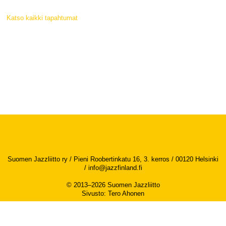
Katso kaikki tapahtumat
Suomen Jazzliitto ry / Pieni Roobertinkatu 16, 3. kerros / 00120 Helsinki
/
info@jazzfinland.fi
© 2013–2026 Suomen Jazzliitto
Sivusto
:
Tero Ahonen
Saavutettavuusseloste