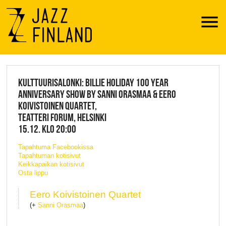
Menu
JAZZ FINLAND LIVE
KULTTUURISALONKI: BILLIE HOLIDAY 100 YEAR
ANNIVERSARY SHOW BY SANNI ORASMAA & EERO
KOIVISTOINEN QUARTET,
TEATTERI FORUM, HELSINKI
15.12. KLO 20:00
Tapahtuma Facebookissa
Tapahtuman kotisivut
Keikkapaikan kotisivut
Osta lippu
Eero Koivistoinen Quartet
(+
Sanni Orasmaa
)