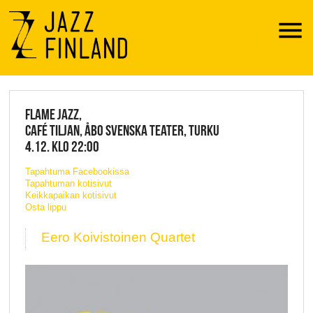
Menu
JAZZ FINLAND LIVE
FLAME JAZZ,
CAFÉ TILJAN, ÅBO SVENSKA TEATER, TURKU
4.12. KLO 22:00
Tapahtuma Facebookissa
Tapahtuman kotisivut
Keikkapaikan kotisivut
Osta lippu
Eero Koivistoinen Quartet