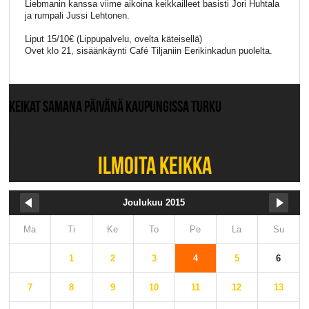
Liebmanin kanssa viime aikoina keikkailleet basisti Jori Huhtala
ja rumpali Jussi Lehtonen.
Liput 15/10€ (Lippupalvelu, ovelta käteisellä)
Ovet klo 21, sisäänkäynti Café Tiljaniin Eerikinkadun puolelta.
KEIKAT SAMANA PÄIVÄNÄ KAUPUNGISSA TURKU
Ei muita keikkoja.
ILMOITA KEIKKA
Joulukuu 2015
Ma
Ti
Ke
To
Pe
La
Su
1
2
3
4
5
6
7
8
9
10
11
12
13