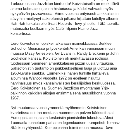
Turkuun osana Jazzliiton kiertuetta! Koivistoisella on merkittävä
asema kotimaisen jazzin historiassa ja kädet vahvasti myös
nykypäivän jazzsavessa. Viime vuosina erityisesti afrikkalaisiin
sävyihin mieltynyt saksofonisti julkaisi hiljattain kiitellyn albumin
Hati Hati turkulaiselle Svart Records –levy-yhtiölle. Tätä tuoretta
materiaalia kuullaan myös Café Tiljanin Flame Jazz –
konsertissa.
Eero Koivistoinen opiskeli aikanaan maineikkaassa Berklee
School of Musicissa ja työskenteli Amerikan vuosinaan muun
muassa Dizzy Gillespien, Gil Evansin, Randy Breckerin ja John
Scofieldin kanssa. Koivistoinen oli merkittävässä roolissa
tuodessaan Suomeen amerikkalaisen jazzin uusia virtauksia.
Saksofonistin tuotanto on poikkeuksellisen laaja ja ulottuu aina
1960-luvulle saakka. Esimerkiksi hänen funkille flirttaileva
albuminsa Wahoo! vuodelta 1972 on edelleen haluttu
harvinaisuus myös kansainvälisten keräilijöiden keskuudessa.
Eero Koivistoinen sai Suomen Jazzliiton myöntämän Yrjö-
palkinnon kaikkien aikojen ensimmäisenä muusikkona vuonna
1967.
Nyt muutamaa vuosikymmentä myöhemmin Koivistoisen
kvartetissa soittaa mestaria nuoremman polven kärkisoittajat.
Eurooppalaisen jazzin keskeisiin pianisteihin lukeutuva Alexi
Tuomarila tunnetaan parhaiten legendaarisen trumpetisti Tomasz
Stánkon yhtyeestä. Komppiparina toimii muun muassa Dave